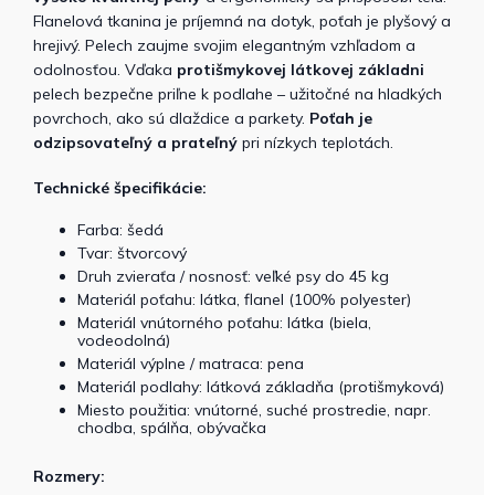
Flanelová tkanina je príjemná na dotyk, poťah je plyšový a
hrejivý. Pelech zaujme svojim elegantným vzhľadom a
odolnosťou. Vďaka
protišmykovej látkovej základni
pelech bezpečne priľne k podlahe – užitočné na hladkých
povrchoch, ako sú dlaždice a parkety.
Poťah je
odzipsovateľný a prateľný
pri nízkych teplotách.
Technické špecifikácie:
Farba: šedá
Tvar: štvorcový
Druh zvieraťa / nosnosť: veľké psy do 45 kg
Materiál poťahu: látka, flanel (100% polyester)
Materiál vnútorného poťahu: látka (biela,
vodeodolná)
Materiál výplne / matraca: pena
Materiál podlahy: látková základňa (protišmyková)
Miesto použitia: vnútorné, suché prostredie, napr.
chodba, spálňa, obývačka
Rozmery: