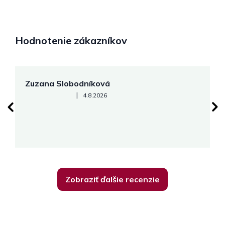
Hodnotenie zákazníkov
Zuzana Slobodníková
R
Hodnotenie obchodu je 5 z 5 hviezdičiek.
|
4.8.2026
su
K
Zobraziť ďalšie recenzie