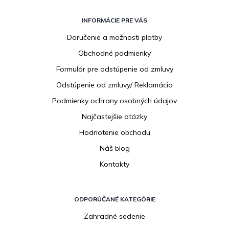
Z
á
INFORMÁCIE PRE VÁS
p
Doručenie a možnosti platby
ä
Obchodné podmienky
t
i
Formulár pre odstúpenie od zmluvy
e
Odstúpenie od zmluvy/ Reklamácia
Podmienky ochrany osobných údajov
Najčastejšie otázky
Hodnotenie obchodu
Náš blog
Kontakty
ODPORÚČANÉ KATEGÓRIE
Zahradné sedenie