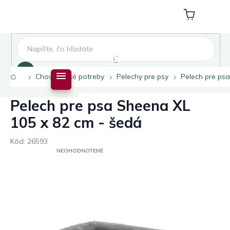
Prejsť
na
Nákupný
obsah
košík
Hľadať
Domov
Chovateľské potreby
Pelechy pre psy
Pelech pre ps
Pelech pre psa Sheena XL
105 x 82 cm - šedá
Kód:
26593
PRIEMERNÉ
NEOHODNOTENÉ
HODNOTENIE
PRODUKTU
JE
0,0
Z
5
HVIEZDIČIEK.