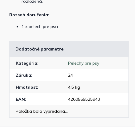
rozložená.
Rozsah doručenia:
1 x pelech pre psa
Dodatočné parametre
Kategória
:
Pelechy pre psy
Záruka
:
24
Hmotnosť
:
4.5 kg
EAN
:
4260565525943
Položka bola vypredaná…