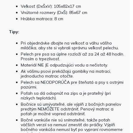
Veľkosť (DxŠxV): 105x82x17 cm
Vnútorné rozmery (DxŠ): 85x67 cm
Hrúbka matraca: 8 cm
Tipy:
Pri objednávke dbajte na veľkosť a váhu vášho
miláčika, aby ste si vybrali správnu veľkosť pelechu.
Pelech pre psa sa úplne rozloží až za 24 až 48 hodín.
Prosím o trpezlivosť.
Materiál NIE JE odpudzujúci vodu a nečistoty.
Ak vášmu psovi prekážajú gombíky na matraci,
jednoducho matrac otočte.
Pelech sa NEODPORÚČA pre šteňatá a psy s ostrými
pazúrmi.
Poťah sa dá odopnúť na zips a je prateľný (pri
nízkych teplotách).
Bočnice sú umývateľné, ale výplň z bočných panelov
predtým NEMÔŽETE odstrániť. Penový matrac a
poťah je možné vopred odstrániť.
Bočné vankúše nie sú snímateľné, takže poťah
väčších verzií sa nemusí zmestiť do práčky. Výplň
bočného vankúša nemusí byť po vypraní rovnomerne