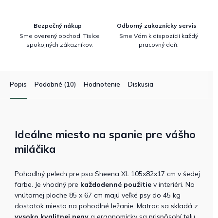
Bezpečný nákup
Odborný zakaznícky servis
Sme overený obchod. Tisíce
Sme Vám k dispozícii každý
spokojných zákazníkov.
pracovný deň.
Popis
Podobné (10)
Hodnotenie
Diskusia
Ideálne miesto na spanie pre vášho
miláčika
Pohodlný pelech pre psa Sheena XL 105x82x17 cm v šedej
farbe. Je vhodný pre
každodenné použitie
v interiéri. Na
vnútornej ploche 85 x 67 cm majú veľké psy do 45 kg
dostatok miesta na pohodlné ležanie. Matrac sa skladá z
vysoko kvalitnej peny
a ergonomicky sa prispôsobí telu.