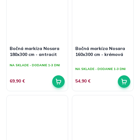
Bočná markíza Nosara
Bočná markíza Nosara
180x300 cm - antracit
160x300 cm - krémová
Priemerné
NA SKLADE - DODANIE 1-3 DNI
hodnotenie
NA SKLADE - DODANIE 1-3 DNI
produktu
je
69,90 €
54,90 €
5,0
z
5
hviezdičiek.