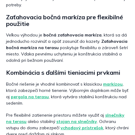
potreby.
Zaťahovacia bočná markíza pre flexibilné
použitie
Veľkou výhodou je
bočná zaťahovacia markíza
, ktorá sa dá
jednoducho rozvinúť a opäť zasunúť do kazety.
Zaťahovacia
bočná markíza na terasu
poskytuje flexibilitu a zároveň šetrí
miesto. Vďaka pevnému uchyteniu je konštrukcia stabilná a
odolná pri bežnom používaní.
Kombinácia s ďalšími tieniacimi prvkami
Bočné riešenie je vhodné kombinovať s klasickou
markízou
,
ktorá zabezpečí horné tienenie. Výborným doplnkom môže byť
aj
pergola na terasu
, ktorá vytvára stabilnú konštrukciu nad
sedením.
Pre flexibilné zatienenie priestoru môžete využiť aj
slnečníky
na terasu
alebo stabilný
stojan na slnečníky
. Ochranu
vstupu do domu zabezpečí
vchodový prístrešok
, ktorý chráni
dvere pred dažďom aj slnkom.