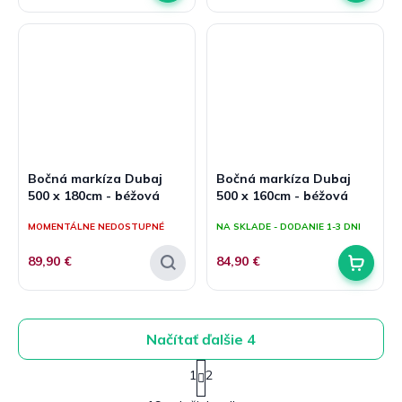
Bočná markíza Dubaj
Bočná markíza Dubaj
500 x 180cm - béžová
500 x 160cm - béžová
MOMENTÁLNE NEDOSTUPNÉ
NA SKLADE - DODANIE 1-3 DNI
89,90 €
84,90 €
Načítať ďalšie 4
S
1
2
t
O
r