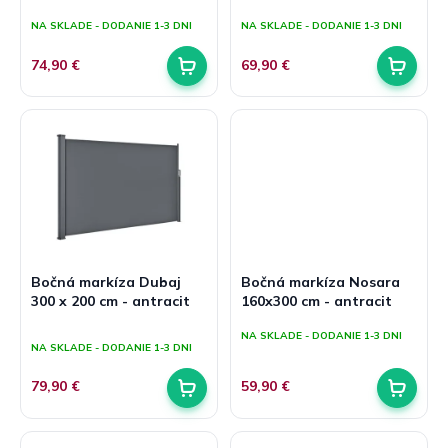
v
t
NA SKLADE - DODANIE 1-3 DNI
NA SKLADE - DODANIE 1-3 DNI
o
v
74,90 €
69,90 €
Bočná markíza Dubaj
Bočná markíza Nosara
300 x 200 cm - antracit
160x300 cm - antracit
Priemerné
NA SKLADE - DODANIE 1-3 DNI
hodnotenie
NA SKLADE - DODANIE 1-3 DNI
produktu
je
79,90 €
59,90 €
5,0
z
5
hviezdičiek.