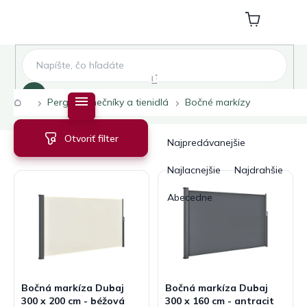
Prejsť
na
Nákupný
obsah
košík
Hľadať
Domov
Pergoly slnečníky a tienidlá
Bočné markízy
V
R
Otvoriť filter
ý
a
Najpredávanejšie
p
d
i
e
Najlacnejšie
Najdrahšie
s
n
Abecedne
p
i
r
e
o
p
d
r
u
o
k
d
Bočná markíza Dubaj
Bočná markíza Dubaj
t
u
300 x 200 cm - béžová
300 x 160 cm - antracit
o
k