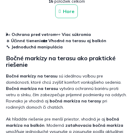
16
položiek celkom
v
á
n
l
Hore
k
á
o
d
v
a
a
c
n
🌬️
Ochrana pred vetrom
👀
Viac súkromia
i
i
☀️
Účinné tienenie
🏡
Vhodné na terasu aj balkón
e
e
🔧
Jednoduchá manipulácia
p
r
Bočné markízy na terasu ako praktické
v
riešenie
k
y
v
Bočné markízy na terasu
sú ideálnou voľbou pre
ý
domácnosti, ktoré chcú zvýšiť komfort vonkajšieho sedenia.
p
Bočná markíza na terasu
vytvára ochrannú bariéru proti
i
vetru a slnku, čím zabezpečuje príjemné podmienky na oddych.
s
Rovnako je vhodná aj
bočná markíza na terasy
pri
u
rodinných domoch či chatách.
Ak hľadáte riešenie pre menší priestor, vhodná je aj
bočná
markíza na balkón
. Moderná
zatahovacia bočná markíza
umožňuje jednoduché vysunutie a zasunutie podľa aktuálnej