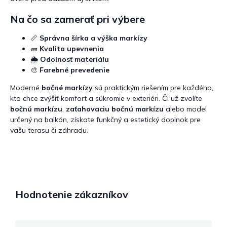
Na čo sa zamerať pri výbere
📏
Správna šírka a výška markízy
🧱
Kvalita upevnenia
🌦️
Odolnosť materiálu
🎨
Farebné prevedenie
Moderné
bočné markízy
sú praktickým riešením pre každého,
kto chce zvýšiť komfort a súkromie v exteriéri. Či už zvolíte
bočnú markízu
,
zaťahovaciu bočnú markízu
alebo model
určený na balkón, získate funkčný a estetický doplnok pre
vašu terasu či záhradu.
Hodnotenie zákazníkov