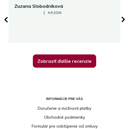
Zuzana Slobodníková
R
Hodnotenie obchodu je 5 z 5 hviezdičiek.
|
4.8.2026
su
K
Zobraziť ďalšie recenzie
Z
á
INFORMÁCIE PRE VÁS
p
Doručenie a možnosti platby
ä
Obchodné podmienky
t
i
Formulár pre odstúpenie od zmluvy