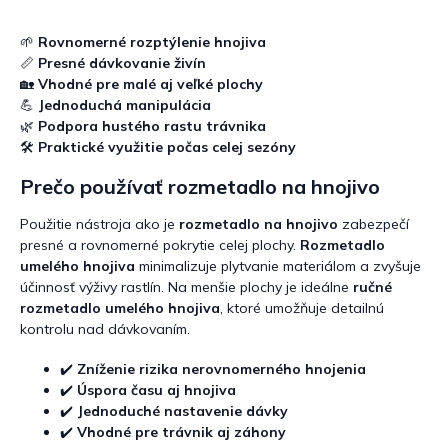
v
l
á
🌱
Rovnomerné rozptýlenie hnojiva
d
📏
Presné dávkovanie živín
a
🏡
Vhodné pre malé aj veľké plochy
c
💪
Jednoduchá manipulácia
i
🌿
Podpora hustého rastu trávnika
e
🛠️
Praktické využitie počas celej sezóny
p
r
Prečo používať rozmetadlo na hnojivo
v
k
Použitie nástroja ako je
rozmetadlo na hnojivo
zabezpečí
y
presné a rovnomerné pokrytie celej plochy.
Rozmetadlo
v
ý
umelého hnojiva
minimalizuje plytvanie materiálom a zvyšuje
p
účinnosť výživy rastlín. Na menšie plochy je ideálne
ručné
i
rozmetadlo umelého hnojiva
, ktoré umožňuje detailnú
s
kontrolu nad dávkovaním.
u
✔️
Zníženie rizika nerovnomerného hnojenia
✔️
Úspora času aj hnojiva
✔️
Jednoduché nastavenie dávky
✔️
Vhodné pre trávnik aj záhony