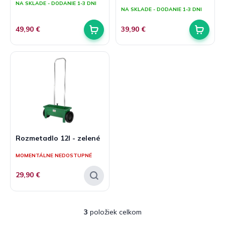
NA SKLADE - DODANIE 1-3 DNI
hodnotenie
v
t
NA SKLADE - DODANIE 1-3 DNI
produktu
o
je
49,90 €
39,90 €
v
5,0
z
5
hviezdičiek.
Rozmetadlo 12l - zelené
MOMENTÁLNE NEDOSTUPNÉ
29,90 €
3
položiek celkom
O