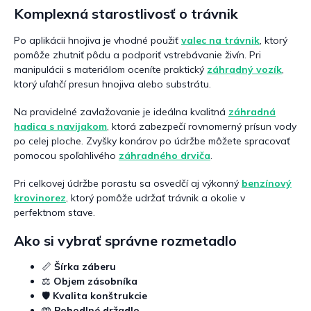
Komplexná starostlivosť o trávnik
Po aplikácii hnojiva je vhodné použiť
valec na trávnik
, ktorý
pomôže zhutniť pôdu a podporiť vstrebávanie živín. Pri
manipulácii s materiálom oceníte praktický
záhradný vozík
,
ktorý uľahčí presun hnojiva alebo substrátu.
Na pravidelné zavlažovanie je ideálna kvalitná
záhradná
hadica s navijakom
, ktorá zabezpečí rovnomerný prísun vody
po celej ploche. Zvyšky konárov po údržbe môžete spracovať
pomocou spoľahlivého
záhradného drviča
.
Pri celkovej údržbe porastu sa osvedčí aj výkonný
benzínový
krovinorez
, ktorý pomôže udržať trávnik a okolie v
perfektnom stave.
Ako si vybrať správne rozmetadlo
📏
Šírka záberu
⚖️
Objem zásobníka
🛡️
Kvalita konštrukcie
🤲
Pohodlné držadlo