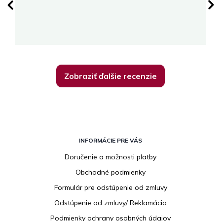
su
K
Zobraziť ďalšie recenzie
Z
á
INFORMÁCIE PRE VÁS
p
Doručenie a možnosti platby
ä
Obchodné podmienky
t
i
Formulár pre odstúpenie od zmluvy
e
Odstúpenie od zmluvy/ Reklamácia
Podmienky ochrany osobných údajov