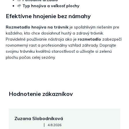
🌱
Typ hnojiva a veľkosť plochy
Efektívne hnojenie bez námahy
Rozmetadlo hnojiva na trávnik
je spoľahlivým riešením pre
každého, kto chce dosiahnuť hustý a zdravý trávnik.
Pravidelné používanie nástroja ako je
rozmetadlo
zabezpečí
rovnomerný rast a profesionálny vzhľad záhrady. Doprajte
svojmu trávniku kvalitnú starostlivosť a užívajte si zelenú
plochu počas celej sezóny.
Hodnotenie zákazníkov
Zuzana Slobodníková
R
Hodnotenie obchodu je 5 z 5 hviezdičiek.
|
4.8.2026