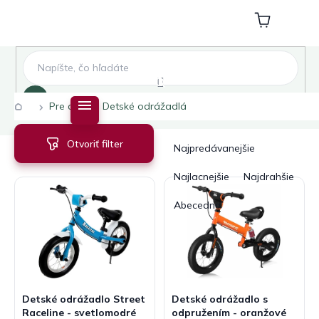
Prejsť
na
Nákupný
obsah
košík
Hľadať
Domov
Pre deti
Detské odrážadlá
V
R
Otvoriť filter
ý
a
Najpredávanejšie
p
d
i
e
Najlacnejšie
Najdrahšie
s
n
Abecedne
p
i
r
e
o
p
d
r
u
o
k
d
Detské odrážadlo Street
Detské odrážadlo s
t
u
Raceline - svetlomodré
odpružením - oranžové
o
k