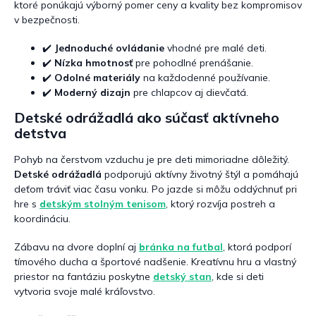
ktoré ponúkajú výborný pomer ceny a kvality bez kompromisov
ý
v bezpečnosti.
p
i
✔️
Jednoduché ovládanie
vhodné pre malé deti.
s
✔️
Nízka hmotnosť
pre pohodlné prenášanie.
u
✔️
Odolné materiály
na každodenné používanie.
✔️
Moderný dizajn
pre chlapcov aj dievčatá.
Detské odrážadlá ako súčasť aktívneho
detstva
Pohyb na čerstvom vzduchu je pre deti mimoriadne dôležitý.
Detské odrážadlá
podporujú aktívny životný štýl a pomáhajú
deťom tráviť viac času vonku. Po jazde si môžu oddýchnuť pri
hre s
detským stolným tenisom
, ktorý rozvíja postreh a
koordináciu.
Zábavu na dvore doplní aj
bránka na futbal
, ktorá podporí
tímového ducha a športové nadšenie. Kreatívnu hru a vlastný
priestor na fantáziu poskytne
detský stan
, kde si deti
vytvoria svoje malé kráľovstvo.