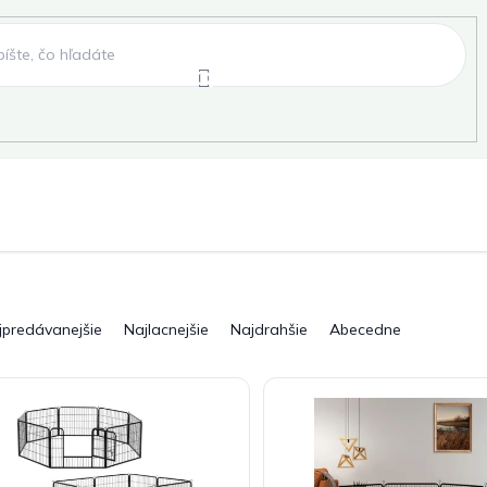
e
Záhradné hojdačky
Záhradné lehátka
, fóliovníky, pareniská
Záhradné lavice
Pergo
jpredávanejšie
Najlacnejšie
Najdrahšie
Abecedne
ky
Záhradné grily a ohniská
Záhradné dopln
elňa
Pre deti
Šport
Novinky