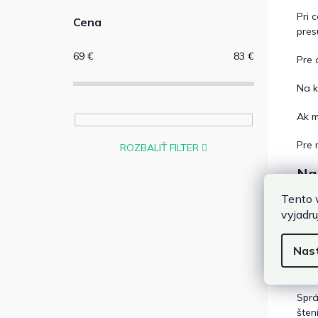
Pri 
Cena
pres
69
€
83
€
Pre 
Na k
Ak m
Pre 
ROZBALIŤ FILTER
Na 
Tento 
vyjadru
Nas
Oh
Spr
šten