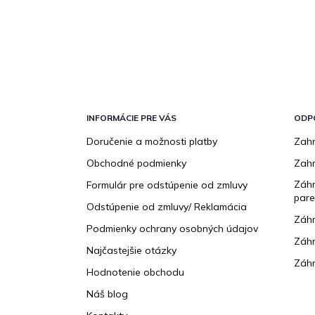
Z
á
p
INFORMÁCIE PRE VÁS
ODP
ä
Doručenie a možnosti platby
Zahr
t
Obchodné podmienky
Zah
i
e
Záhr
Formulár pre odstúpenie od zmluvy
pare
Odstúpenie od zmluvy/ Reklamácia
Záhr
Podmienky ochrany osobných údajov
Záhr
Najčastejšie otázky
Záhr
Hodnotenie obchodu
Náš blog