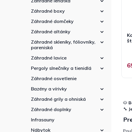
Záhradné lehátka
r
e
d
o
l
u
Záhradné boxy
d
k
u
Záhradné domčeky
t
k
o
Záhradné altánky
t
K
v
o
š
Záhradné skleníky, fóliovníky,
v
pareniská
Záhradné lavice
6
Pergoly slnečníky a tienidlá
Záhradné osvetlenie
Bazény a vírivky
Záhradné grily a ohniská
🐶
B
🔧
J
Záhradné doplnky
Pre
Infrasauny
Nábytok
Použ