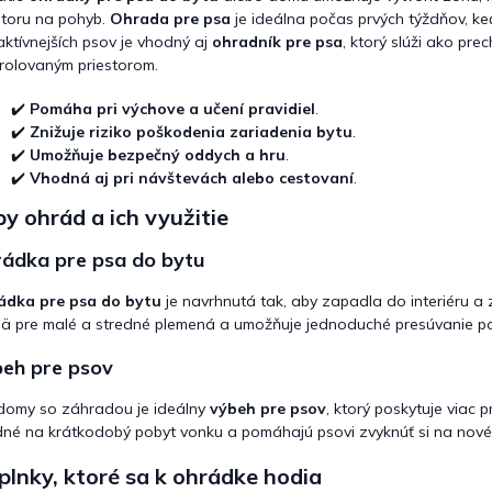
e
storu na pohyb.
Ohrada pre psa
je ideálna počas prvých týždňov, ke
p
aktívnejších psov je vhodný aj
ohradník pre psa
, ktorý slúži ako pr
r
rolovaným priestorom.
v
k
✔️
Pomáha pri výchove a učení pravidiel
.
y
v
✔️
Znižuje riziko poškodenia zariadenia bytu
.
ý
✔️
Umožňuje bezpečný oddych a hru
.
p
✔️
Vhodná aj pri návštevách alebo cestovaní
.
i
y ohrád a ich využitie
s
u
ádka pre psa do bytu
ádka pre psa do bytu
je navrhnutá tak, aby zapadla do interiéru a 
ä pre malé a stredné plemená a umožňuje jednoduché presúvanie po
eh pre psov
domy so záhradou je ideálny
výbeh pre psov
, ktorý poskytuje viac 
né na krátkodobý pobyt vonku a pomáhajú psovi zvyknúť si na nové 
lnky, ktoré sa k ohrádke hodia