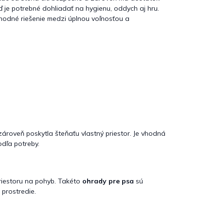
ď je potrebné dohliadať na hygienu, oddych aj hru.
echodné riešenie medzi úplnou voľnosťou a
zároveň poskytla šteňaťu vlastný priestor. Je vhodná
dľa potreby.
priestoru na pohyb. Takéto
ohrady pre psa
sú
prostredie.