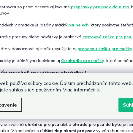
cestovaní so psom oceníte aj kvalitné
prepravky pre psov do auta
, 
unov.
oddych v ohrádke je ideálny mäkký
psí pelech
, ktorý poskytne šteňať
ratšie presuny alebo návštevy je praktická
cestovná taška pre psa
áte v domácnosti aj mačku, využijete aj
prenosnú tašku pre mačky
mačky je dôležitým doplnkom aj
škrabadlo pre mačky
, ktoré pomáha
čo myslieť pri výbere ohrádky?
web používa súbory cookie. Ďalším prechádzaním tohto web
📏
Veľkosť ohrádky
podľa plemena a veku psa.
jete súhlas s ich používaním. Viac informácií
tu
.
🧱
Stabilita a kvalita materiálu
.
🔄
Možnosť rozšírenia alebo zloženia
.
🏠
Vhodnosť do interiéru alebo exteriéru
.
tavenie
Súh
rádky pre šteniatka ako pomocník pri výchove
ávne zvolená
ohrádka pre psa
alebo
ohrada pre psa do bytu
je ne
iatko. V kombinácii s ďalšími
doplnkami pre psov
vytvára harmonické 