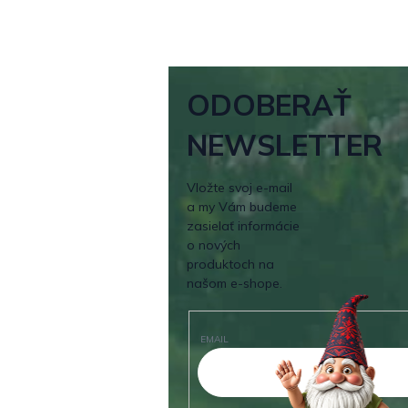
ODOBERAŤ
NEWSLETTER
Vložte svoj e-mail
a my Vám budeme
zasielať informácie
o nových
produktoch na
našom e-shope.
EMAIL