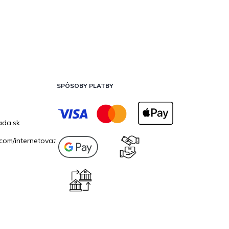
SPÔSOBY PLATBY
ada.sk
com/internetovazahrada.sk/