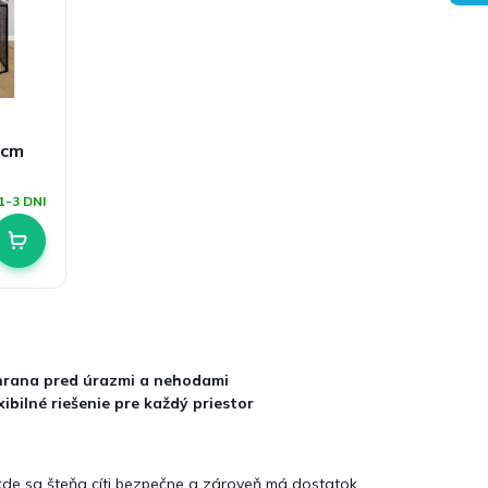
0cm
1-3 DNI
rana pred úrazmi a nehodami
xibilné riešenie pre každý priestor
kde sa šteňa cíti bezpečne a zároveň má dostatok