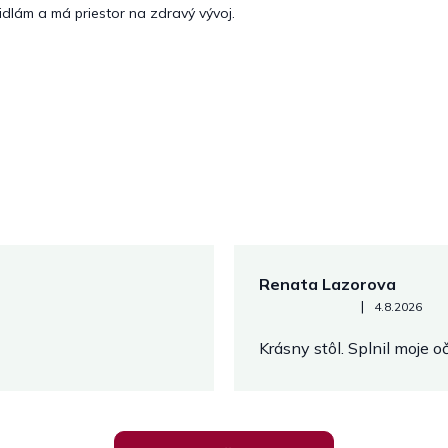
idlám a má priestor na zdravý vývoj.
Renata Lazorova
Hodnotenie obchodu je 5 z 
|
4.8.2026
Krásny stôl. Splnil moje 