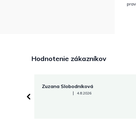
prav
Hodnotenie zákazníkov
Zuzana Slobodníková
Hodnotenie obchodu je 5 z 5 hviezdičiek.
|
4.8.2026
 stránke.