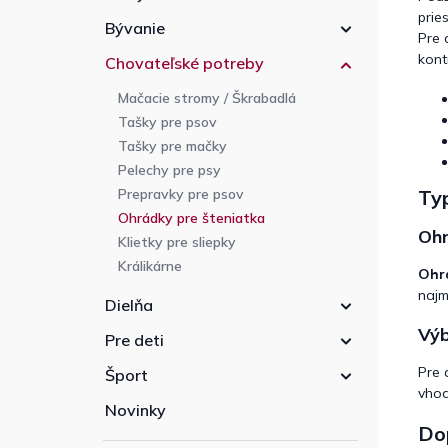
prie
Bývanie
Pre 
kont
Chovateľské potreby
Mačacie stromy / Škrabadlá
Tašky pre psov
Tašky pre mačky
Pelechy pre psy
Typ
Prepravky pre psov
Ohrádky pre šteniatka
Ohr
Klietky pre sliepky
Králikárne
Ohr
najm
Dielňa
Výb
Pre deti
Pre 
Šport
vhod
Novinky
Dop