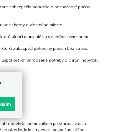
ktoré zabezpečia pohodlie a bezpečnosť počas
u pocit istoty a vlastného miesta.
, ktorá uľahčí manipuláciu s menšími plemenami.
, ktorá zabezpečí pohodlný presun bez stresu.
 uspokojiť ich prirodzené potreby a chráni nábytok.
u
lasím
nahraditeľným pomocníkom pri starostlivosti o
prostredie, kde sa pes cíti bezpečne, učí sa