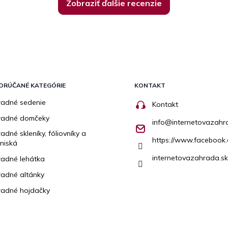
Zobraziť ďalšie recenzie
ORÚČANÉ KATEGÓRIE
KONTAKT
adné sedenie
Kontakt
radné domčeky
info
@
internetovazahr
adné skleníky, fóliovníky a
https://www.facebook.
niská
internetovazahrada.sk
adné lehátka
adné altánky
adné hojdačky