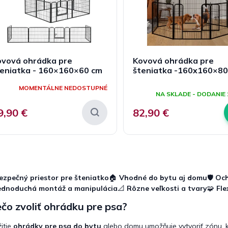
ovová ohrádka pre
Kovová ohrádka pre
teniatka - 160×160×60 cm
šteniatka -160x160×8
Priemerné
MOMENTÁLNE NEDOSTUPNÉ
hodnotenie
NA SKLADE - DODANIE 
produktu
je
9,90 €
82,90 €
5,0
z
5
hviezdičiek.
O
v
l
ezpečný priestor pre šteniatko
🏠
Vhodné do bytu aj domu
🛡️
Och
á
ednoduchá montáž a manipulácia
📐
Rôzne veľkosti a tvary
🧩
Fle
d
a
čo zvoliť ohrádku pre psa?
c
i
itie
ohrádky pre psa do bytu
alebo domu umožňuje vytvoriť zónu, 