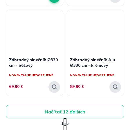
5
z
hviezdičiek.
5
hviezdičiek.
Záhradný slnečník Ø330
Záhradný slnečník Alu
cm - béžový
Ø330 cm - krémový
MOMENTÁLNE NEDOSTUPNÉ
MOMENTÁLNE NEDOSTUPNÉ
69,90 €
89,90 €
Načítať 12 ďalších
S
1
5
t
O