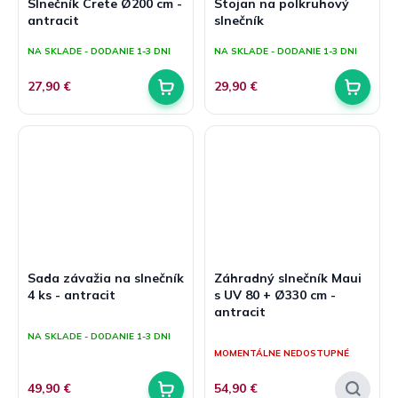
Slnečník Crete Ø200 cm -
Stojan na polkruhový
antracit
slnečník
NA SKLADE - DODANIE 1-3 DNI
NA SKLADE - DODANIE 1-3 DNI
27,90 €
29,90 €
Sada závažia na slnečník
Záhradný slnečník Maui
4 ks - antracit
s UV 80 + Ø330 cm -
antracit
Priemerné
hodnotenie
Priemerné
NA SKLADE - DODANIE 1-3 DNI
produktu
hodnotenie
MOMENTÁLNE NEDOSTUPNÉ
je
produktu
5,0
je
49,90 €
54,90 €
z
5,0