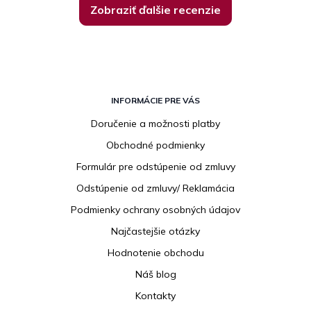
Zobraziť ďalšie recenzie
Z
á
INFORMÁCIE PRE VÁS
p
Doručenie a možnosti platby
ä
Obchodné podmienky
t
i
Formulár pre odstúpenie od zmluvy
e
Odstúpenie od zmluvy/ Reklamácia
Podmienky ochrany osobných údajov
Najčastejšie otázky
Hodnotenie obchodu
Náš blog
Kontakty