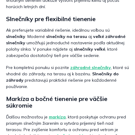
vhodným tienením dokáže vytvoriť príjemnú klímu aj počas
horúcich letných dní.
Slnečníky pre flexibilné tienenie
Ak preferujete variabilné riešenie, ideálnou voľbou sú
slnečníky
. Moderné
slnečníky na terasu
aj
veľké záhradné
slnečníky
umožňujú jednoduché nastavenie podľa aktuálnej
polohy slnka. V ponuke nájdete aj
slnečníky veľké
, ktoré
zabezpečia dostatočný tieň pre väčšie sedenie.
Pre kompletnú ponuku si pozrite
záhradné slnečníky
, ktoré sú
vhodné do záhrady, na terasu aj k bazénu.
Slnečníky do
záhrady
predstavujú praktické riešenie pre každodenné
používanie.
Markíza a bočné tienenie pre väčšie
súkromie
Ďalšou možnosťou je
markíza
, ktorá poskytuje ochranu pred
priamym slnečným žiarením a vytvára príjemný tieň nad
terasou. Pre zvýšenie komfortu a ochranu pred vetrom je