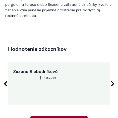
pergolu na terasu alebo flexibilné záhradné slnečníky, kvalitné
tienenie vám prinesie príjemné prostredie pre oddych aj
rodinné stretnutia.
Hodnotenie zákazníkov
Zuzana Slobodníková
R
Hodnotenie obchodu je 5 z 5 hviezdičiek.
|
4.8.2026
su
K