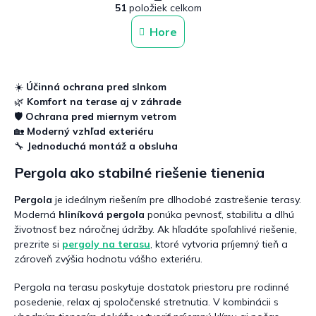
r
51
položiek celkom
v
á
n
l
Hore
k
á
o
d
v
a
a
c
n
☀️
Účinná ochrana pred slnkom
i
i
🌿
Komfort na terase aj v záhrade
e
e
🛡️
Ochrana pred miernym vetrom
p
🏡
Moderný vzhľad exteriéru
r
v
🔧
Jednoduchá montáž a obsluha
k
Pergola ako stabilné riešenie tienenia
y
v
ý
Pergola
je ideálnym riešením pre dlhodobé zastrešenie terasy.
p
Moderná
hliníková pergola
ponúka pevnosť, stabilitu a dlhú
i
životnosť bez náročnej údržby. Ak hľadáte spoľahlivé riešenie,
s
prezrite si
pergoly na terasu
, ktoré vytvoria príjemný tieň a
u
zároveň zvýšia hodnotu vášho exteriéru.
Pergola na terasu poskytuje dostatok priestoru pre rodinné
posedenie, relax aj spoločenské stretnutia. V kombinácii s