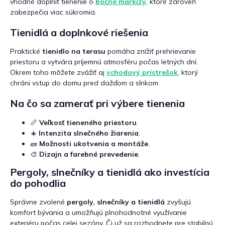
vhodné doplniť tienenie o
bočné markízy
, ktoré zároveň
zabezpečia viac súkromia.
Tienidlá a doplnkové riešenia
Praktické
tienidlo na terasu
pomáha znížiť prehrievanie
priestoru a vytvára príjemnú atmosféru počas letných dní.
Okrem toho môžete zvážiť aj
vchodový prístrešok
, ktorý
chráni vstup do domu pred dažďom a slnkom.
Na čo sa zamerať pri výbere tienenia
📏
Veľkosť tieneného priestoru
.
☀️
Intenzita slnečného žiarenia
.
🧱
Možnosti ukotvenia a montáže
.
🎨
Dizajn a farebné prevedenie
.
Pergoly, slnečníky a tienidlá ako investícia
do pohodlia
Správne zvolené
pergoly, slnečníky a tienidlá
zvyšujú
komfort bývania a umožňujú plnohodnotné využívanie
exteriéru počas celej sezóny. Či už sa rozhodnete pre stabilnú