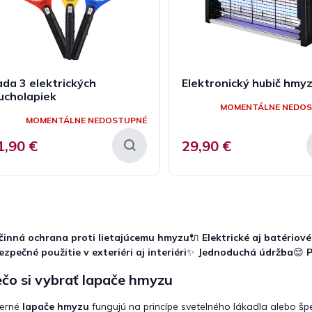
da 3 elektrických
Elektronický hubič hmy
ucholapiek
MOMENTÁLNE NEDO
MOMENTÁLNE NEDOSTUPNÉ
1,90 €
29,90 €
O
v
l
činná ochrana proti lietajúcemu hmyzu
🔌
Elektrické aj batériov
á
ezpečné použitie v exteriéri aj interiéri
✨
Jednoduchá údržba
😌
P
d
a
čo si vybrať lapače hmyzu
c
i
erné
lapače hmyzu
fungujú na princípe svetelného lákadla alebo špe
e