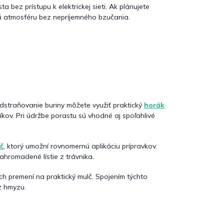
ta bez prístupu k elektrickej sieti. Ak plánujete
ú atmosféru bez nepríjemného bzučania.
odstraňovanie buriny môžete využiť praktický
horák
níkov. Pri údržbe porastu sú vhodné aj spoľahlivé
č
, ktorý umožní rovnomernú aplikáciu prípravkov.
nahromadené lístie z trávnika.
 ich premení na praktický mulč. Spojením týchto
z hmyzu.