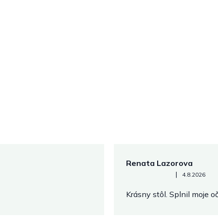
Renata Lazorova
Hodnotenie obchodu je 5 z 
|
4.8.2026
Krásny stôl. Splnil moje 