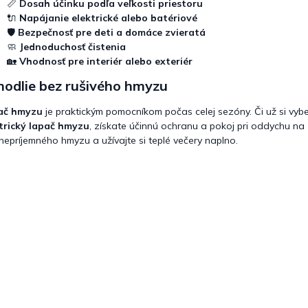
📏
Dosah účinku podľa veľkosti priestoru
🔌
Napájanie elektrické alebo batériové
🛡️
Bezpečnosť pre deti a domáce zvieratá
🧼
Jednoduchosť čistenia
🏡
Vhodnosť pre interiér alebo exteriér
hodlie bez rušivého hmyzu
ač hmyzu
je praktickým pomocníkom počas celej sezóny. Či už si vybe
trický lapač hmyzu
, získate účinnú ochranu a pokoj pri oddychu na 
nepríjemného hmyzu a užívajte si teplé večery naplno.