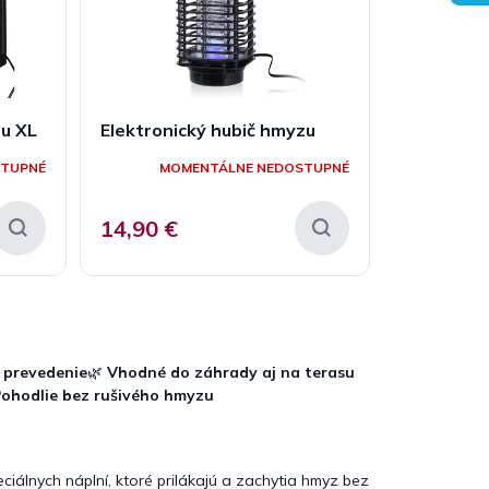
zu XL
Elektronický hubič hmyzu
STUPNÉ
MOMENTÁLNE NEDOSTUPNÉ
14,90 €
é prevedenie
🌿
Vhodné do záhrady aj na terasu
ohodlie bez rušivého hmyzu
ciálnych náplní, ktoré prilákajú a zachytia hmyz bez