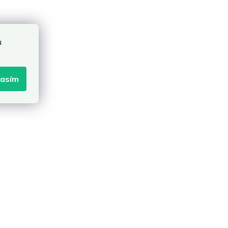
u
lasím