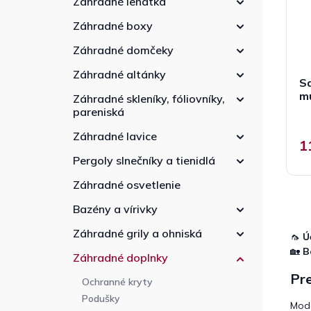
Záhradné lehátka
r
e
d
o
l
u
Záhradné boxy
d
k
u
Záhradné domčeky
t
k
o
Záhradné altánky
t
Sa
v
o
m
Záhradné skleníky, fóliovníky,
v
pareniská
Záhradné lavice
1
Pergoly slnečníky a tienidlá
Záhradné osvetlenie
Bazény a vírivky
Záhradné grily a ohniská
🦟
Ú
🏡
B
Záhradné doplnky
Pre
Ochranné kryty
Podušky
Mod