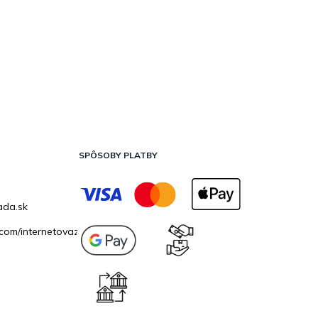
SPÔSOBY PLATBY
ada.sk
com/internetovazahrada.sk/