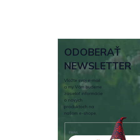
ODOBERAŤ
NEWSLETTER
Vložte svoj e-mail
a my Vám budeme
zasielať informácie
o nových
produktoch na
našom e-shope.
EMAIL