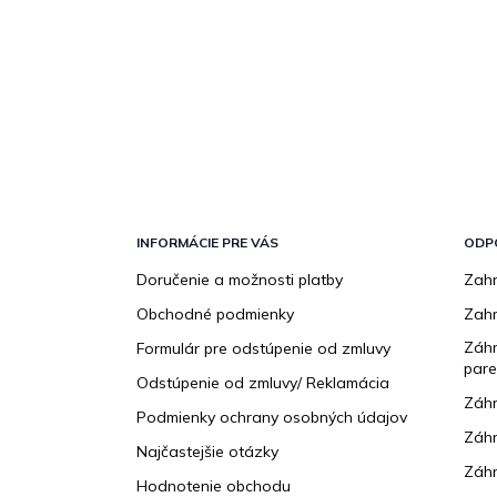
Z
á
p
INFORMÁCIE PRE VÁS
ODP
ä
Doručenie a možnosti platby
Zahr
t
Obchodné podmienky
Zah
i
e
Záhr
Formulár pre odstúpenie od zmluvy
pare
Odstúpenie od zmluvy/ Reklamácia
Záhr
Podmienky ochrany osobných údajov
Záhr
Najčastejšie otázky
Záhr
Hodnotenie obchodu