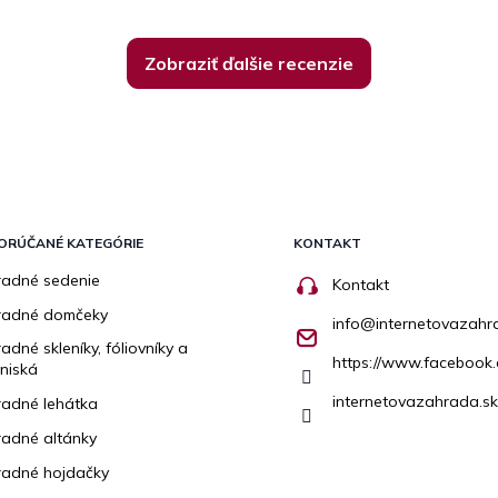
Zobraziť ďalšie recenzie
ORÚČANÉ KATEGÓRIE
KONTAKT
adné sedenie
Kontakt
radné domčeky
info
@
internetovazahr
adné skleníky, fóliovníky a
https://www.facebook.
niská
internetovazahrada.sk
adné lehátka
adné altánky
adné hojdačky