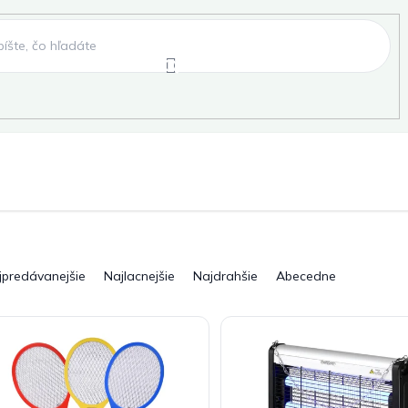
e
Záhradné hojdačky
Záhradné lehátka
, fóliovníky, pareniská
Záhradné lavice
Pergo
jpredávanejšie
Najlacnejšie
Najdrahšie
Abecedne
ky
Záhradné grily a ohniská
Záhradné dopln
elňa
Pre deti
Šport
Novinky