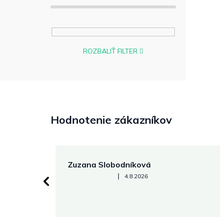
ROZBALIŤ FILTER
Hodnotenie zákazníkov
Zuzana Slobodníková
Hodnotenie obchodu je 5 z 5 hviezdičiek.
|
4.8.2026
 stránke.