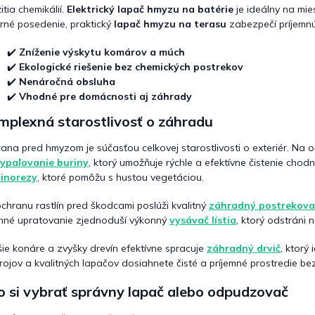
p
itia chemikálií.
Elektrický lapač hmyzu na batérie
je ideálny na mies
r
rné posedenie, praktický
lapač hmyzu na terasu
zabezpečí príjemn
v
k
✔️
Zníženie výskytu komárov a múch
y
✔️
Ekologické riešenie bez chemických postrekov
v
✔️
Nenáročná obsluha
ý
✔️
Vhodné pre domácnosti aj záhrady
p
i
mplexná starostlivosť o záhradu
s
u
ana pred hmyzom je súčasťou celkovej starostlivosti o exteriér. Na 
ypaľovanie buriny
, ktorý umožňuje rýchle a efektívne čistenie chod
vinorezy
, ktoré pomôžu s hustou vegetáciou.
chranu rastlín pred škodcami poslúži kvalitný
záhradný postrekova
nné upratovanie zjednoduší výkonný
vysávač lístia
, ktorý odstráni 
ie konáre a zvyšky drevín efektívne spracuje
záhradný drvič
, ktorý
rojov a kvalitných lapačov dosiahnete čisté a príjemné prostredie be
 si vybrať správny lapač alebo odpudzovač