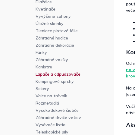
Dlaždice
použ
Kvetináče
veče
Vyvýšené záhony
Úložné skrinky
Tieniace plotové fólie
Záhradné hadice
Záhradné dekorácie
Ko
Fúriky
Záhradné vozíky
Ochr
Kanistre
na v
Lapače a odpudzovače
kro
Kempingové sprchy
Na o
Sekery
Jese
Valce na trávnik
Rozmetadlá
Väčš
Vysokotlakové čističe
nást
Záhradné drviče vetiev
Ako
Vysávače lístia
Teleskopické píly