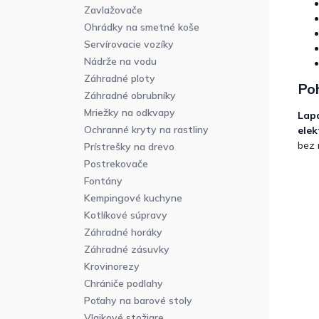
Zavlažovače
Ohrádky na smetné koše
Servírovacie vozíky
Nádrže na vodu
Záhradné ploty
Po
Záhradné obrubníky
Mriežky na odkvapy
Lap
Ochranné kryty na rastliny
elek
bez 
Prístrešky na drevo
Postrekovače
Fontány
Kempingové kuchyne
Kotlíkové súpravy
Záhradné horáky
Záhradné zásuvky
Krovinorezy
Chrániče podlahy
Poťahy na barové stoly
Vlajkové stožiare