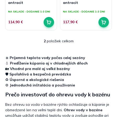
antracit
antracit
v
t
o
NA SKLADE - DODANIE 1-3 DNI
NA SKLADE - DODANIE 1-3 DNI
v
114,90 €
117,90 €
2
položiek celkom
O
v
l
á
☀️
Príjemná teplota vody počas celej sezóny
d
💧
Predĺženie kúpania aj v chladnejších dňoch
a
🏡
Vhodné pre malé aj veľké bazény
c
🛡️
Spoľahlivá a bezpečná prevádzka
i
♻️
Úsporné a ekologické riešenia
e
⚙️
Jednoduchá inštalácia a používanie
p
r
Prečo investovať do ohrevu vody k bazénu
v
k
Bez ohrevu sa voda v bazéne rýchlo ochladzuje a kúpanie je
y
obmedzené len na veľmi teplé dni.
Ohrev vody v bazéne
v
umožňuje udržať stabilnú teplotu vody a zvyšuje pohodlie pri