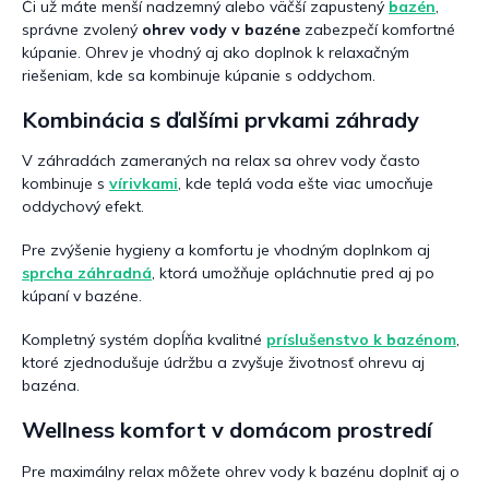
Či už máte menší nadzemný alebo väčší zapustený
bazén
,
správne zvolený
ohrev vody v bazéne
zabezpečí komfortné
kúpanie. Ohrev je vhodný aj ako doplnok k relaxačným
riešeniam, kde sa kombinuje kúpanie s oddychom.
Kombinácia s ďalšími prvkami záhrady
V záhradách zameraných na relax sa ohrev vody často
kombinuje s
vírivkami
, kde teplá voda ešte viac umocňuje
oddychový efekt.
Pre zvýšenie hygieny a komfortu je vhodným doplnkom aj
sprcha záhradná
, ktorá umožňuje opláchnutie pred aj po
kúpaní v bazéne.
Kompletný systém dopĺňa kvalitné
príslušenstvo k bazénom
,
ktoré zjednodušuje údržbu a zvyšuje životnosť ohrevu aj
bazéna.
Wellness komfort v domácom prostredí
Pre maximálny relax môžete ohrev vody k bazénu doplniť aj o