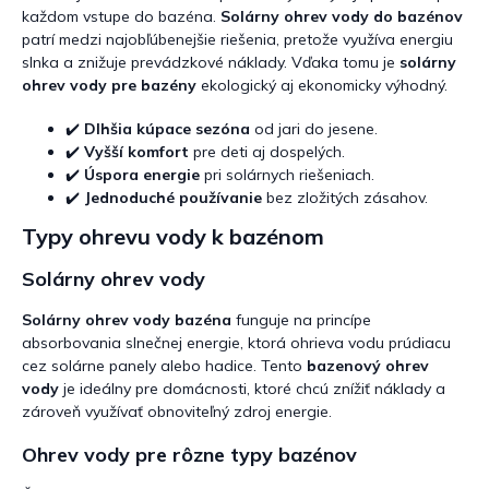
ý
každom vstupe do bazéna.
Solárny ohrev vody do bazénov
p
patrí medzi najobľúbenejšie riešenia, pretože využíva energiu
i
slnka a znižuje prevádzkové náklady. Vďaka tomu je
solárny
s
u
ohrev vody pre bazény
ekologický aj ekonomicky výhodný.
✔️
Dlhšia kúpace sezóna
od jari do jesene.
✔️
Vyšší komfort
pre deti aj dospelých.
✔️
Úspora energie
pri solárnych riešeniach.
✔️
Jednoduché používanie
bez zložitých zásahov.
Typy ohrevu vody k bazénom
Solárny ohrev vody
Solárny ohrev vody bazéna
funguje na princípe
absorbovania slnečnej energie, ktorá ohrieva vodu prúdiacu
cez solárne panely alebo hadice. Tento
bazenový ohrev
vody
je ideálny pre domácnosti, ktoré chcú znížiť náklady a
zároveň využívať obnoviteľný zdroj energie.
Ohrev vody pre rôzne typy bazénov