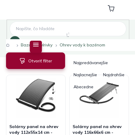
Prejsť
na
Nákupný
obsah
košík
Hľadať
Domov
Bazény a vírivky
Ohrev vody k bazénom
V
R
Otvoriť filter
ý
a
Najpredávanejšie
p
d
i
e
Najlacnejšie
Najdrahšie
s
n
Abecedne
p
i
r
e
o
p
d
r
u
o
k
d
Solárny panel na ohrev
Solárny panel na ohrev
t
u
vody 112x55x14 cm -
vody 116x66x6 cm -
o
k