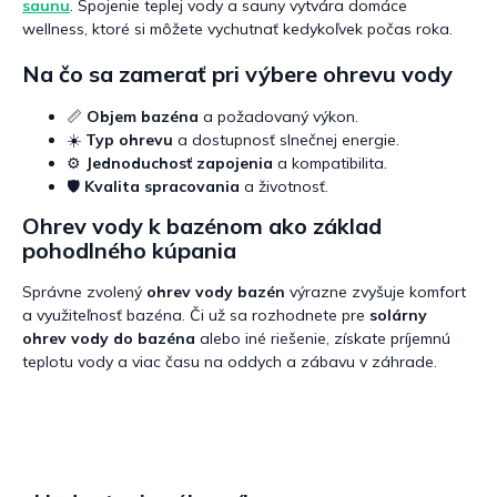
saunu
. Spojenie teplej vody a sauny vytvára domáce
wellness, ktoré si môžete vychutnať kedykoľvek počas roka.
Na čo sa zamerať pri výbere ohrevu vody
📏
Objem bazéna
a požadovaný výkon.
☀️
Typ ohrevu
a dostupnosť slnečnej energie.
⚙️
Jednoduchosť zapojenia
a kompatibilita.
🛡️
Kvalita spracovania
a životnosť.
Ohrev vody k bazénom ako základ
pohodlného kúpania
Správne zvolený
ohrev vody bazén
výrazne zvyšuje komfort
a využiteľnosť bazéna. Či už sa rozhodnete pre
solárny
ohrev vody do bazéna
alebo iné riešenie, získate príjemnú
teplotu vody a viac času na oddych a zábavu v záhrade.