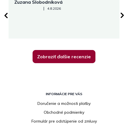
Zuzana Slobodníková
R
Hodnotenie obchodu je 5 z 5 hviezdičiek.
|
4.8.2026
su
K
Zobraziť ďalšie recenzie
Z
á
INFORMÁCIE PRE VÁS
p
Doručenie a možnosti platby
ä
Obchodné podmienky
t
i
Formulár pre odstúpenie od zmluvy
e