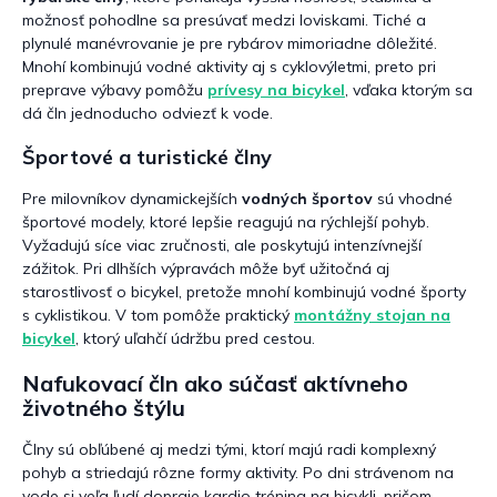
možnosť pohodlne sa presúvať medzi loviskami. Tiché a
plynulé manévrovanie je pre rybárov mimoriadne dôležité.
Mnohí kombinujú vodné aktivity aj s cyklovýletmi, preto pri
preprave výbavy pomôžu
prívesy na bicykel
, vďaka ktorým sa
dá čln jednoducho odviezť k vode.
Športové a turistické člny
Pre milovníkov dynamickejších
vodných športov
sú vhodné
športové modely, ktoré lepšie reagujú na rýchlejší pohyb.
Vyžadujú síce viac zručnosti, ale poskytujú intenzívnejší
zážitok. Pri dlhších výpravách môže byť užitočná aj
starostlivosť o bicykel, pretože mnohí kombinujú vodné športy
s cyklistikou. V tom pomôže praktický
montážny stojan na
bicykel
, ktorý uľahčí údržbu pred cestou.
Nafukovací čln ako súčasť aktívneho
životného štýlu
Člny sú obľúbené aj medzi tými, ktorí majú radi komplexný
pohyb a striedajú rôzne formy aktivity. Po dni strávenom na
vode si veľa ľudí dopraje kardio tréning na bicykli, pričom