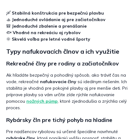
v
l
á
🛶
Stabilná konštrukcia pre bezpečnú plavbu
d
🚣
Jednoduché ovládanie aj pre začiatočníkov
a
🎒
Jednoduché zbalenie a prenášanie
c
🐟
Vhodné na rekreáciu aj rybolov
i
🌞
Skvelá voľba pre letné vodné športy
e
p
Typy nafukovacích člnov a ich využitie
r
v
Rekreačné člny pre rodiny a začiatočníkov
k
y
Ak hľadáte bezpečný a pohodlný spôsob, ako tráviť čas na
v
vode, rekreačné
nafukovacie člny
sú ideálnym riešením. Ich
ý
stabilita je vhodná pre pokojné plavby aj pre menšie deti. Pri
p
i
príprave plavby sa vám určite zíde rýchle nafukovanie
s
pomocou
nožných púmp
, ktoré zjednodušia a zrýchlia celý
u
proces.
Rybársky čln pre tichý pohyb na hladine
Pre nadšencov rybolovu sú určené špeciálne navrhnuté
rybárske člny
, ktoré ponúkajú vyššiu nosnosť, stabilitu a