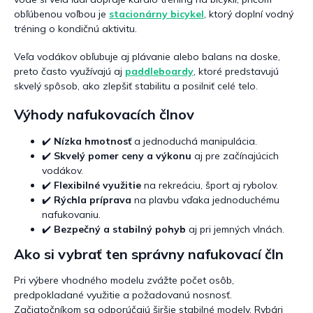
obľúbenou voľbou je
stacionárny bicykel
, ktorý doplní vodný
tréning o kondičnú aktivitu.
Veľa vodákov obľubuje aj plávanie alebo balans na doske,
preto často využívajú aj
paddleboardy
, ktoré predstavujú
skvelý spôsob, ako zlepšiť stabilitu a posilniť celé telo.
Výhody nafukovacích člnov
✔️
Nízka hmotnosť
a jednoduchá manipulácia.
✔️
Skvelý pomer ceny a výkonu
aj pre začínajúcich
vodákov.
✔️
Flexibilné využitie
na rekreáciu, šport aj rybolov.
✔️
Rýchla príprava
na plavbu vďaka jednoduchému
nafukovaniu.
✔️
Bezpečný a stabilný pohyb
aj pri jemných vlnách.
Ako si vybrať ten správny nafukovací čln
Pri výbere vhodného modelu zvážte počet osôb,
predpokladané využitie a požadovanú nosnosť.
Začiatočníkom sa odporúčajú širšie stabilné modely. Rybári