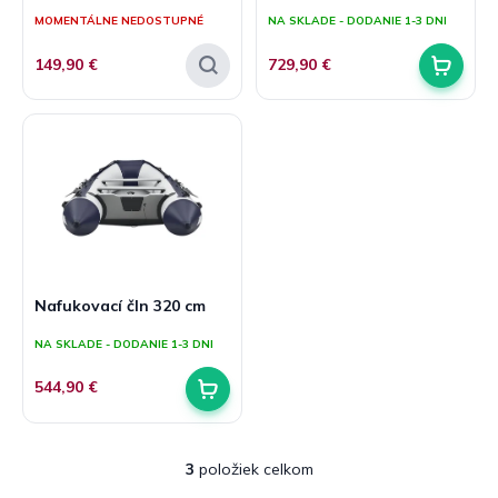
hodnotenie
hodnotenie
v
t
MOMENTÁLNE NEDOSTUPNÉ
NA SKLADE - DODANIE 1-3 DNI
produktu
produktu
o
je
je
149,90 €
729,90 €
v
5,0
5,0
z
z
5
5
hviezdičiek.
hviezdičiek.
Nafukovací čln 320 cm
NA SKLADE - DODANIE 1-3 DNI
544,90 €
3
položiek celkom
O