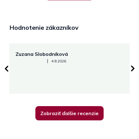
Hodnotenie zákazníkov
Zuzana Slobodníková
R
Hodnotenie obchodu je 5 z 5 hviezdičiek.
|
4.8.2026
su
K
Zobraziť ďalšie recenzie