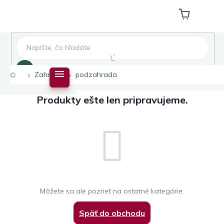
Prejsť
na
Nákupný
obsah
košík
Hľadať
Domov
Zahrada
podzahrada
Produkty ešte len pripravujeme.
Môžete sa ale pozrieť na ostatné kategórie.
Späť do obchodu