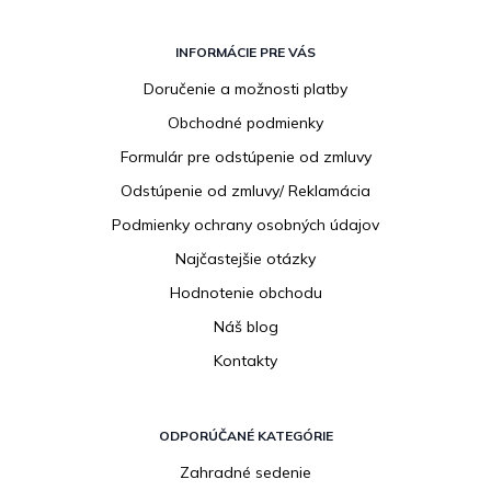
Z
á
INFORMÁCIE PRE VÁS
p
Doručenie a možnosti platby
ä
Obchodné podmienky
t
i
Formulár pre odstúpenie od zmluvy
e
Odstúpenie od zmluvy/ Reklamácia
Podmienky ochrany osobných údajov
Najčastejšie otázky
Hodnotenie obchodu
Náš blog
Kontakty
ODPORÚČANÉ KATEGÓRIE
Zahradné sedenie