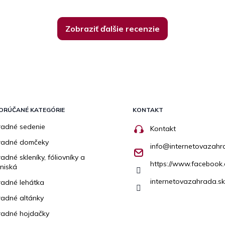
Zobraziť ďalšie recenzie
ORÚČANÉ KATEGÓRIE
KONTAKT
adné sedenie
Kontakt
radné domčeky
info
@
internetovazahr
adné skleníky, fóliovníky a
https://www.facebook.
niská
internetovazahrada.sk
adné lehátka
adné altánky
adné hojdačky