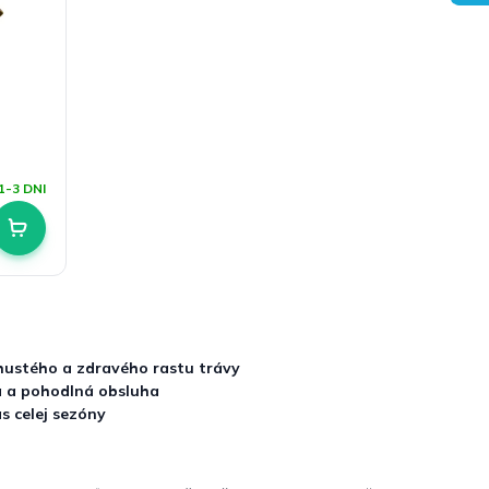
1-3 DNI
hustého a zdravého rastu trávy
a a pohodlná obsluha
s celej sezóny