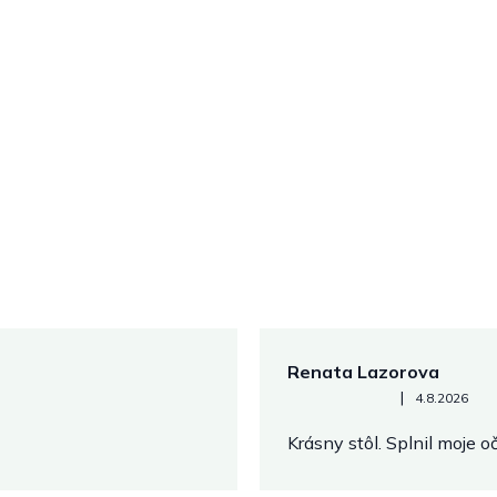
Renata Lazorova
Hodnotenie obchodu je 5 z 
|
4.8.2026
Krásny stôl. Splnil moje 