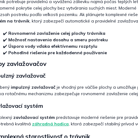
nik potrebuje pravidelnú a vyváženú zálievku najmä počas teplých let
p
omerné pokrytie celej plochy bez vytvárania suchých miest. Moderné
r
ozsah postreku podľa veľkosti pozemku. Ak plánujete komplexné rieš
v
ém na trávnik
, ktorý zabezpečí automatické a pravidelné zavlažov
k
y
v
✔️
Rovnomerné zavlaženie celej plochy trávnika
ý
✔️
Možnosť nastavenia dosahu a smeru postreku
p
✔️
Úspora vody vďaka efektívnemu rozptylu
i
✔️
Pohodlné riešenie pre každodenné používanie
s
u
py zavlažovačov
ulzný zavlažovač
úbený
impulzný zavlažovač
je vhodný pre väčšie plochy a umožňuje p
a rotačnému mechanizmu zabezpečuje rovnomerné zavlaženie celej 
lažovací systém
plexný
zavlažovací systém
predstavuje moderné riešenie pre pravidel
otrebná kvalitná
záhradná hadica
, ktorá zabezpečí stabilný prívod
plexná starostlivosť o trávnik