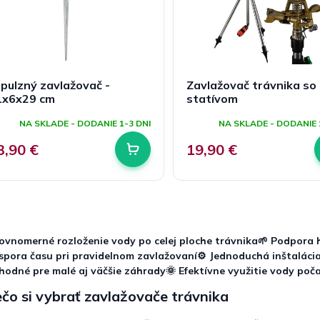
pulzný zavlažovač -
Zavlažovač trávnika so
1x6x29 cm
statívom
NA SKLADE - DODANIE 1-3 DNI
NA SKLADE - DODANIE 
3,90 €
19,90 €
O
v
l
ovnomerné rozloženie vody po celej ploche trávnika
🌱 Podpora 
á
spora času pri pravidelnom zavlažovaní
⚙️ Jednoduchá inštaláci
d
hodné pre malé aj väčšie záhrady
🌞 Efektívne využitie vody poča
a
c
čo si vybrať zavlažovače trávnika
i
e