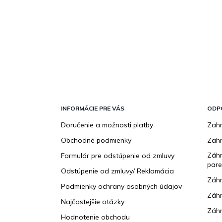
Z
á
p
INFORMÁCIE PRE VÁS
ODP
ä
Doručenie a možnosti platby
Zahr
t
Obchodné podmienky
Zah
i
e
Záhr
Formulár pre odstúpenie od zmluvy
pare
Odstúpenie od zmluvy/ Reklamácia
Záhr
Podmienky ochrany osobných údajov
Záhr
Najčastejšie otázky
Záhr
Hodnotenie obchodu