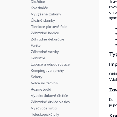
Tráv
Dlaždice
rovn
Kvetináče
aj r
Vyvýšené záhony
syst
Úložné skrinky
Tieniace plotové fólie
Záhradné hadice
Záhradné dekorácie
Fúriky
Záhradné vozíky
Ty
Kanistre
Imp
Lapače a odpudzovače
Kempingové sprchy
Obľ
Sekery
Vďak
Valce na trávnik
Zav
Rozmetadlá
Vysokotlakové čističe
Kom
Záhradné drviče vetiev
je p
Vysávače lístia
Teleskopické píly
Kom