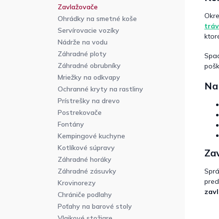
Zavlažovače
Okre
Ohrádky na smetné koše
tráv
Servírovacie vozíky
ktor
Nádrže na vodu
Záhradné ploty
Spad
Záhradné obrubníky
pošk
Mriežky na odkvapy
Na 
Ochranné kryty na rastliny
Prístrešky na drevo
Postrekovače
Fontány
Kempingové kuchyne
Kotlíkové súpravy
Zav
Záhradné horáky
Záhradné zásuvky
Sprá
pred
Krovinorezy
zav
Chrániče podlahy
Poťahy na barové stoly
Vlajkové stožiare