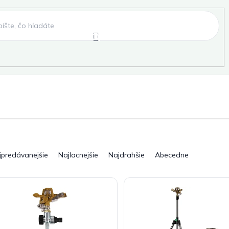
e
Záhradné hojdačky
Záhradné lehátka
, fóliovníky, pareniská
Záhradné lavice
Pergo
jpredávanejšie
Najlacnejšie
Najdrahšie
Abecedne
ky
Záhradné grily a ohniská
Záhradné dopln
elňa
Pre deti
Šport
Novinky