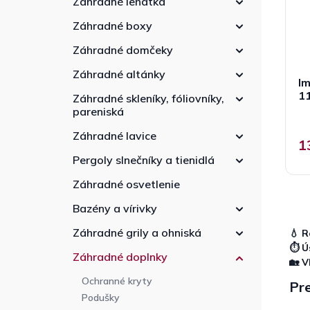
Záhradné lehátka
r
e
d
o
l
u
Záhradné boxy
d
k
u
Záhradné domčeky
t
k
o
Záhradné altánky
t
Im
v
o
1
Záhradné skleníky, fóliovníky,
v
pareniská
Záhradné lavice
1
Pergoly slnečníky a tienidlá
Záhradné osvetlenie
Bazény a vírivky
Záhradné grily a ohniská
💧 R
⏱️ Ú
Záhradné doplnky
🏡 V
Ochranné kryty
Pre
Podušky