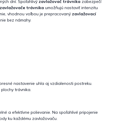
ných dní. Spoľahlivý
zavlažovač trávnika
zabezpečí
zavlažovače trávnika
umožňujú nastaviť intenzitu
enie, vhodnou voľbou je prepracovaný
zavlažovací
anie bez námahy.
resné nastavenie uhla aj vzdialenosti postreku.
plochy trávnika.
né a efektívne polievanie. Na spoľahlivé pripojenie
 vody ku každému zavlažovaču.