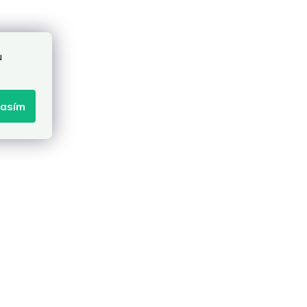
u
lasím