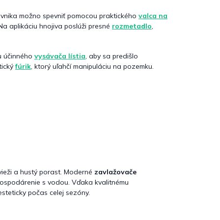
trávnika možno spevniť pomocou praktického
valca na
Na aplikáciu hnojiva poslúži presné
rozmetadlo
,
ou účinného
vysávača lístia
, aby sa predišlo
tický
fúrik
, ktorý uľahčí manipuláciu na pozemku.
ieži a hustý porast. Moderné
zavlažovače
 hospodárenie s vodou. Vďaka kvalitnému
teticky počas celej sezóny.