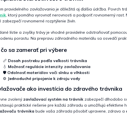
m pravidelného zavlažovania je dôležitá aj ďalšia údržba. Povrch 
nik
, ktorý pomáha vyrovnať nerovnosti a podporiť rovnomerný rast. 
é zabezpečí rovnomerné rozptýlenie živín.
ané lístie a zvyšky trávy je vhodné pravidelne odstraňovať pomoc
odeniu porastu. Na prepravu záhradného materiálu sa osvedčí prak
čo sa zamerať pri výbere
📏
Dosah postreku podľa veľkosti trávnika
💧
Možnosť regulácie intenzity zavlažovania
🛡️
Odolnosť materiálov voči slnku a vlhkosti
⚙️
Jednoduché pripojenie k zdroju vody
lažovače ako investícia do zdravého trávnika
vne zvolený
zavlažovací systém na trávnik
zabezpečí dlhodobo sv
stavujú praktické riešenie pre každú záhradu a umožňujú efektívne
lažovaču trávnika
bude vaša záhrada pôsobiť upravene, zdravo a es