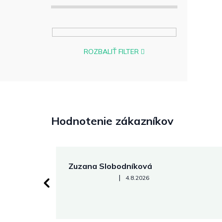
ROZBALIŤ FILTER
Hodnotenie zákazníkov
Zuzana Slobodníková
Hodnotenie obchodu je 5 z 5 hviezdičiek.
|
4.8.2026
 stránke.