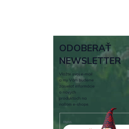
ODOBERAŤ
NEWSLETTER
Vložte svoj e-mail
a my Vám budeme
zasielať informácie
o nových
produktoch na
našom e-shope.
EMAIL