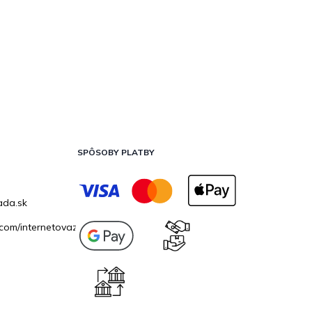
SPÔSOBY PLATBY
ada.sk
com/internetovazahrada.sk/