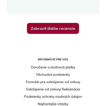
K
Zobraziť ďalšie recenzie
Z
á
INFORMÁCIE PRE VÁS
p
Doručenie a možnosti platby
ä
Obchodné podmienky
t
i
Formulár pre odstúpenie od zmluvy
e
Odstúpenie od zmluvy/ Reklamácia
Podmienky ochrany osobných údajov
Najčastejšie otázky