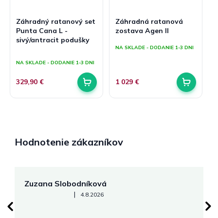
Záhradný ratanový set
Záhradná ratanová
Punta Cana L -
zostava Agen II
sivý/antracit podušky
NA SKLADE - DODANIE 1-3 DNI
Priemerné
hodnotenie
NA SKLADE - DODANIE 1-3 DNI
produktu
je
329,90 €
1 029 €
5,0
z
5
hviezdičiek.
Hodnotenie zákazníkov
Zuzana Slobodníková
R
Hodnotenie obchodu je 5 z 5 hviezdičiek.
|
4.8.2026
su