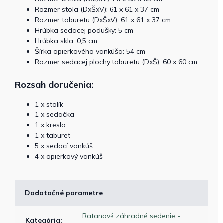
Rozmer stola (DxŠxV): 61 x 61 x 37 cm
Rozmer taburetu (DxŠxV): 61 x 61 x 37 cm
Hrúbka sedacej podušky: 5 cm
Hrúbka skla: 0,5 cm
Šírka opierkového vankúša: 54 cm
Rozmer sedacej plochy taburetu (DxŠ): 60 x 60 cm
Rozsah doručenia:
1 x stolík
1 x sedačka
1 x kreslo
1 x taburet
5 x sedací vankúš
4 x opierkový vankúš
Dodatočné parametre
Ratanové záhradné sedenie -
Kategória
: