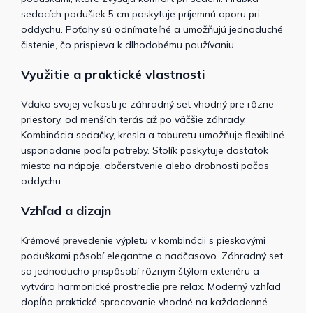
sedacích podušiek 5 cm poskytuje príjemnú oporu pri
oddychu. Poťahy sú odnímateľné a umožňujú jednoduché
čistenie, čo prispieva k dlhodobému používaniu.
Využitie a praktické vlastnosti
Vďaka svojej veľkosti je záhradný set vhodný pre rôzne
priestory, od menších terás až po väčšie záhrady.
Kombinácia sedačky, kresla a taburetu umožňuje flexibilné
usporiadanie podľa potreby. Stolík poskytuje dostatok
miesta na nápoje, občerstvenie alebo drobnosti počas
oddychu.
Vzhľad a dizajn
Krémové prevedenie výpletu v kombinácii s pieskovými
poduškami pôsobí elegantne a nadčasovo. Záhradný set
sa jednoducho prispôsobí rôznym štýlom exteriéru a
vytvára harmonické prostredie pre relax. Moderný vzhľad
dopĺňa praktické spracovanie vhodné na každodenné