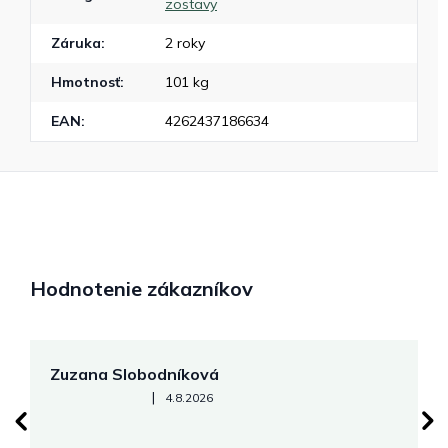
zostavy
Záruka
:
2 roky
Hmotnosť
:
101 kg
EAN
:
4262437186634
Hodnotenie zákazníkov
Zuzana Slobodníková
R
Hodnotenie obchodu je 5 z 5 hviezdičiek.
|
4.8.2026
su