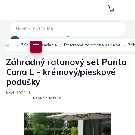
Prejsť
na
Nákupný
obsah
košík
Hľadať
Domov
Záhradné sedenie
Ratanové záhradné sedenie
Záh
Záhradný ratanový set Punta
Cana L - krémový/pieskové
podušky
Kód:
302211
PRIEMERNÉ
NEOHODNOTENÉ
HODNOTENIE
PRODUKTU
JE
0,0
Z
5
HVIEZDIČIEK.