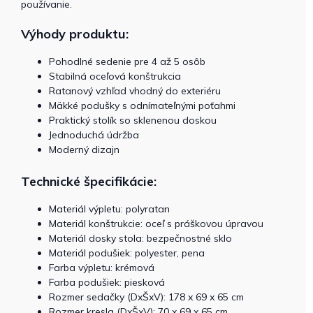
používanie.
Výhody produktu:
Pohodlné sedenie pre 4 až 5 osôb
Stabilná oceľová konštrukcia
Ratanový vzhľad vhodný do exteriéru
Mäkké podušky s odnímateľnými poťahmi
Praktický stolík so sklenenou doskou
Jednoduchá údržba
Moderný dizajn
Technické špecifikácie:
Materiál výpletu: polyratan
Materiál konštrukcie: oceľ s práškovou úpravou
Materiál dosky stola: bezpečnostné sklo
Materiál podušiek: polyester, pena
Farba výpletu: krémová
Farba podušiek: piesková
Rozmer sedačky (DxŠxV): 178 x 69 x 65 cm
Rozmer kresla (DxŠxV): 70 x 69 x 65 cm