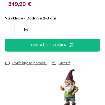
349,90 €
Jednotková
cena:
Na sklade - Dodanie 1-3 dni
PRIDAŤ DO KOŠÍKA
Strážiť