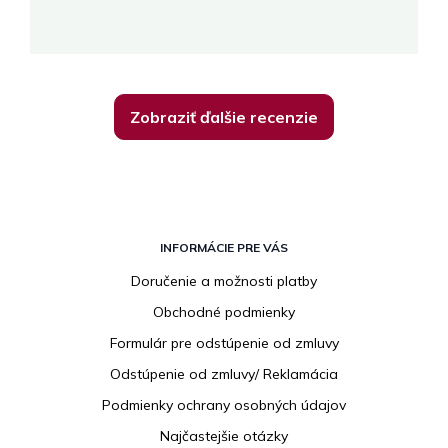
K
Zobraziť ďalšie recenzie
Z
á
INFORMÁCIE PRE VÁS
p
Doručenie a možnosti platby
ä
Obchodné podmienky
t
i
Formulár pre odstúpenie od zmluvy
e
Odstúpenie od zmluvy/ Reklamácia
Podmienky ochrany osobných údajov
Najčastejšie otázky