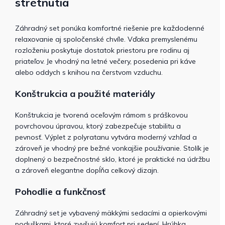
stretnutia
Záhradný set ponúka komfortné riešenie pre každodenné
relaxovanie aj spoločenské chvíle. Vďaka premyslenému
rozloženiu poskytuje dostatok priestoru pre rodinu aj
priateľov. Je vhodný na letné večery, posedenia pri káve
alebo oddych s knihou na čerstvom vzduchu.
Konštrukcia a použité materiály
Konštrukcia je tvorená oceľovým rámom s práškovou
povrchovou úpravou, ktorý zabezpečuje stabilitu a
pevnosť. Výplet z polyratanu vytvára moderný vzhľad a
zároveň je vhodný pre bežné vonkajšie používanie. Stolík je
doplnený o bezpečnostné sklo, ktoré je praktické na údržbu
a zároveň elegantne dopĺňa celkový dizajn.
Pohodlie a funkčnosť
Záhradný set je vybavený mäkkými sedacími a opierkovými
poduškami, ktoré zvyšujú komfort pri sedení. Hrúbka