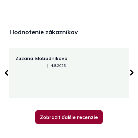
Hodnotenie zákazníkov
Zuzana Slobodníková
R
Hodnotenie obchodu je 5 z 5 hviezdičiek.
|
4.8.2026
su
K
Zobraziť ďalšie recenzie