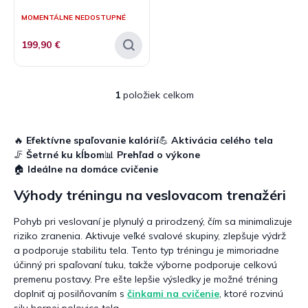
v
t
MOMENTÁLNE NEDOSTUPNÉ
o
v
199,90 €
1
položiek celkom
O
v
l
á
🔥
Efektívne spaľovanie kalórií
💪
Aktivácia celého tela
d
🦵
Šetrné ku kĺbom
📊
Prehľad o výkone
a
🏠
Ideálne na domáce cvičenie
c
i
Výhody tréningu na veslovacom trenažéri
e
p
Pohyb pri veslovaní je plynulý a prirodzený, čím sa minimalizuje
r
riziko zranenia. Aktivuje veľké svalové skupiny, zlepšuje výdrž
v
a podporuje stabilitu tela. Tento typ tréningu je mimoriadne
k
účinný pri spaľovaní tuku, takže výborne podporuje celkovú
y
premenu postavy. Pre ešte lepšie výsledky je možné tréning
v
doplniť aj posilňovaním s
činkami na cvičenie
, ktoré rozvinú
ý
silu hornej polovice tela.