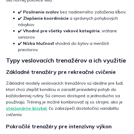
p
i
s
✔️
Posilnenie svalov
bez nadmerného zaťaženia kĺbov.
u
✔️
Zlepšenie koordinácie
a správnych pohybových
návykov.
✔️
Vhodné pre všetky vekové kategórie
, vrátane
seniorov.
✔️
Nízka hlučnosť
vhodná do bytov a menších
priestorov.
Typy veslovacích trenažérov a ich využitie
Základné trenažéry pre rekreačné cvičenie
Základné modely veslovacích trenažérov sú ideálne pre ľudí,
ktorí chcú zlepšiť kondíciu a zaradiť pravidelný pohyb do
každodennej rutiny. Sú cenovo dostupné a jednoducho sa
používajú. Tréning je možné kombinovať aj so strojmi, ako je
stacionárny bicykel
, čo zabezpečí dostatočnú variabilitu
cvičenia.
Pokročilé trenažéry pre intenzívny výkon