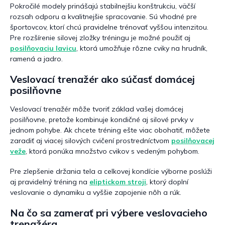
Pokročilé modely prinášajú stabilnejšiu konštrukciu, väčší
rozsah odporu a kvalitnejšie spracovanie. Sú vhodné pre
športovcov, ktorí chcú pravidelne trénovať vyššou intenzitou.
Pre rozšírenie silovej zložky tréningu je možné použiť aj
posilňovaciu lavicu
, ktorá umožňuje rôzne cviky na hrudník,
ramená a jadro.
Veslovací trenažér ako súčasť domácej
posilňovne
Veslovací trenažér môže tvoriť základ vašej domácej
posilňovne, pretože kombinuje kondičné aj silové prvky v
jednom pohybe. Ak chcete tréning ešte viac obohatiť, môžete
zaradiť aj viacej silových cvičení prostredníctvom
posilňovacej
veže
, ktorá ponúka množstvo cvikov s vedeným pohybom.
Pre zlepšenie držania tela a celkovej kondície výborne poslúži
aj pravidelný tréning na
eliptickom stroji
, ktorý doplní
veslovanie o dynamiku a vyššie zapojenie nôh a rúk.
Na čo sa zamerať pri výbere veslovacieho
trenažéra