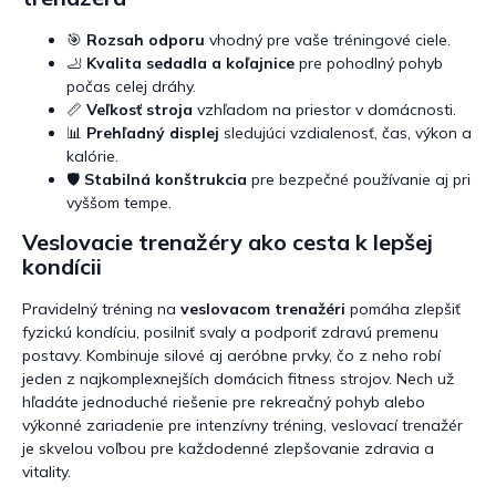
🎯
Rozsah odporu
vhodný pre vaše tréningové ciele.
🦶
Kvalita sedadla a koľajnice
pre pohodlný pohyb
počas celej dráhy.
📏
Veľkosť stroja
vzhľadom na priestor v domácnosti.
📊
Prehľadný displej
sledujúci vzdialenosť, čas, výkon a
kalórie.
🛡️
Stabilná konštrukcia
pre bezpečné používanie aj pri
vyššom tempe.
Veslovacie trenažéry ako cesta k lepšej
kondícii
Pravidelný tréning na
veslovacom trenažéri
pomáha zlepšiť
fyzickú kondíciu, posilniť svaly a podporiť zdravú premenu
postavy. Kombinuje silové aj aeróbne prvky, čo z neho robí
jeden z najkomplexnejších domácich fitness strojov. Nech už
hľadáte jednoduché riešenie pre rekreačný pohyb alebo
výkonné zariadenie pre intenzívny tréning, veslovací trenažér
je skvelou voľbou pre každodenné zlepšovanie zdravia a
vitality.