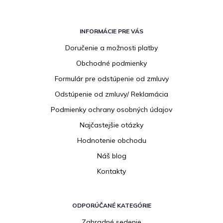
Z
á
INFORMÁCIE PRE VÁS
p
Doručenie a možnosti platby
ä
Obchodné podmienky
t
i
Formulár pre odstúpenie od zmluvy
e
Odstúpenie od zmluvy/ Reklamácia
Podmienky ochrany osobných údajov
Najčastejšie otázky
Hodnotenie obchodu
Náš blog
Kontakty
ODPORÚČANÉ KATEGÓRIE
Zahradné sedenie