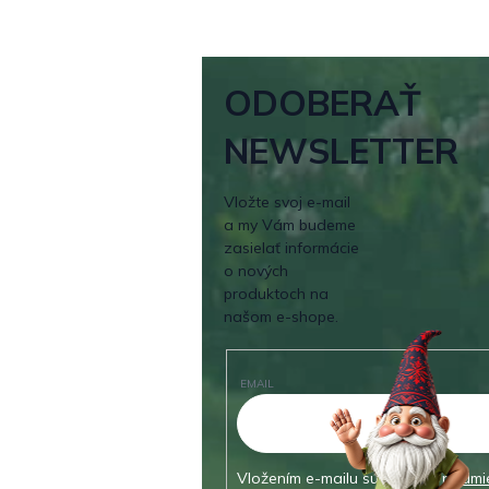
ODOBERAŤ
NEWSLETTER
Vložte svoj e-mail
a my Vám budeme
zasielať informácie
o nových
produktoch na
našom e-shope.
EMAIL
Vložením e-mailu súhlasíte s
podmi