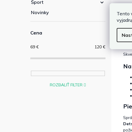
Šport
Dop
Novinky
Tento 
Pre 
vyjadru
kol
Cena
Nas
Oddy
môže
69
€
120
€
Skve
Na 
ROZBALIŤ FILTER
Pie
Spr
Det
poži