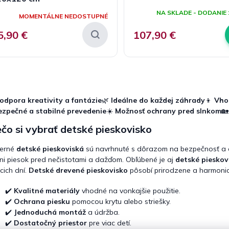
Priemerné
hodnotenie
NA SKLADE - DODANIE 
MOMENTÁLNE NEDOSTUPNÉ
produktu
je
5,90 €
107,90 €
4,0
z
5
hviezdičiek.
O
v
l
odpora kreativity a fantázie
🌿
Ideálne do každej záhrady
👦
Vho
á
ezpečné a stabilné prevedenie
☀️
Možnosť ochrany pred slnkom

d
a
čo si vybrať detské pieskovisko
c
i
erné
detské pieskoviská
sú navrhnuté s dôrazom na bezpečnosť a 
e
ni piesok pred nečistotami a dažďom. Obľúbené je aj
detské pieskov
p
cich dní.
Detské drevené pieskovisko
pôsobí prirodzene a harmoni
r
v
✔️
Kvalitné materiály
vhodné na vonkajšie použitie.
k
✔️
Ochrana piesku
pomocou krytu alebo striešky.
y
v
✔️
Jednoduchá montáž
a údržba.
ý
✔️
Dostatočný priestor
pre viac detí.