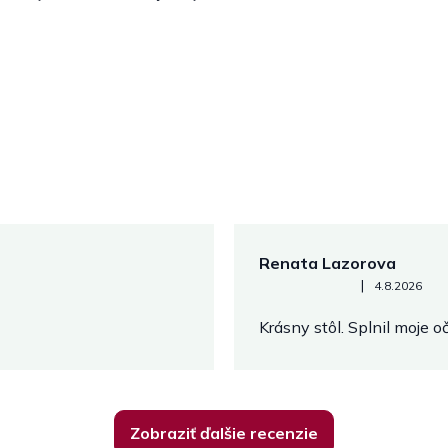
Renata Lazorova
Hodnotenie obchodu je 5 z 
|
4.8.2026
Krásny stôl. Splnil moje 
Zobraziť ďalšie recenzie