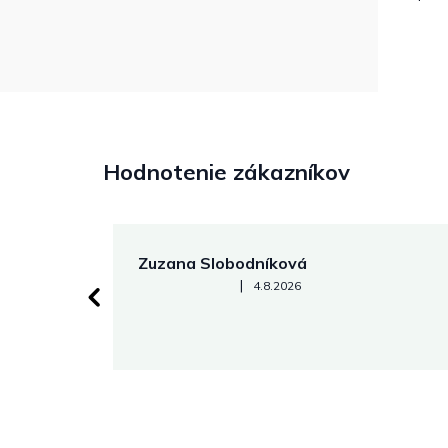
Hodnotenie zákazníkov
Zuzana Slobodníková
Hodnotenie obchodu je 5 z 5 hviezdičiek.
|
4.8.2026
 stránke.