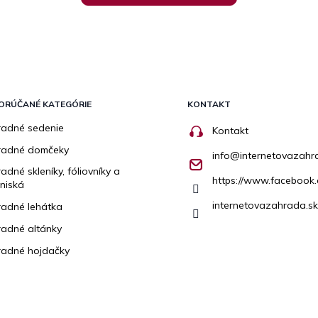
ORÚČANÉ KATEGÓRIE
KONTAKT
adné sedenie
Kontakt
radné domčeky
info
@
internetovazahr
adné skleníky, fóliovníky a
https://www.facebook.
niská
internetovazahrada.sk
adné lehátka
adné altánky
adné hojdačky