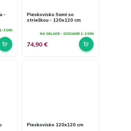
u -
Pieskovisko Sami so
strieškou - 120x120 cm
Priemerné
1-3 DNI
hodnotenie
NA SKLADE - DODANIE 1-3 DNI
produktu
je
74,90 €
5,0
z
5
hviezdičiek.
o
Pieskovisko 120x120 cm