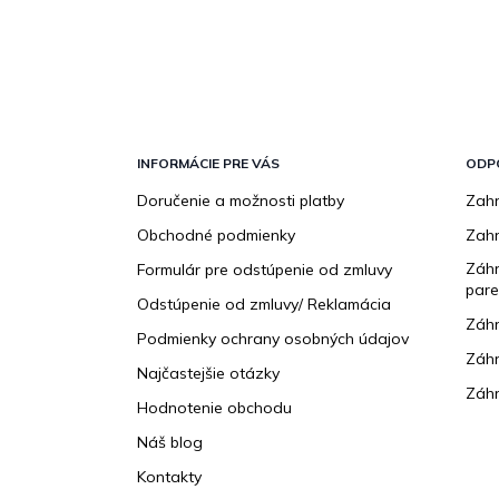
Z
á
p
INFORMÁCIE PRE VÁS
ODP
ä
Doručenie a možnosti platby
Zahr
t
Obchodné podmienky
Zah
i
e
Záhr
Formulár pre odstúpenie od zmluvy
pare
Odstúpenie od zmluvy/ Reklamácia
Záhr
Podmienky ochrany osobných údajov
Záhr
Najčastejšie otázky
Záhr
Hodnotenie obchodu
Náš blog
Kontakty