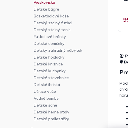
Pieskoviská
Detské bágre
Basketbalové koše
9
Detský stolný futbal
Detský stolný tenis
Futbalové bránky
Detské domčeky
Detský záhradný nábytok
🏖️
P
Detské hojdačky
🛡️
B
Detské knižnice
Detské kuchynky
Pre
Detské stavebnice
Mod
Detské ihriská
chrá
Učiace veže
horú
Vodné bomby
Detské sane
Detské herné stoly
Detské preliezačky