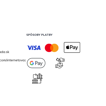
SPÔSOBY PLATBY
ada.sk
com/internetovazahrada.sk/