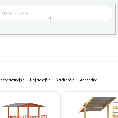
e
Záhradné hojdačky
Záhradné lehátka
, fóliovníky, pareniská
Záhradné lavice
Pergo
jpredávanejšie
Najlacnejšie
Najdrahšie
Abecedne
ky
Záhradné grily a ohniská
Záhradné dopln
elňa
Pre deti
Šport
Novinky