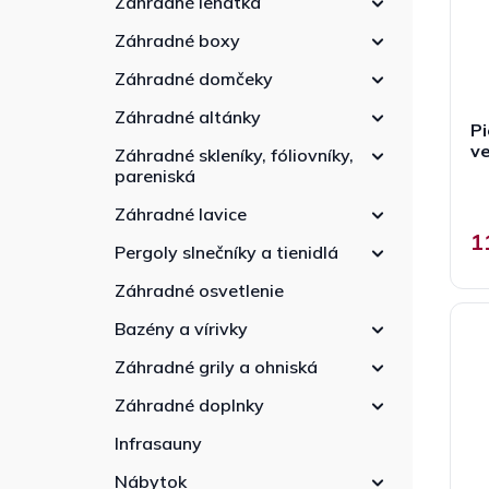
Záhradné lehátka
r
e
d
o
l
u
Záhradné boxy
d
k
u
Záhradné domčeky
t
k
o
Záhradné altánky
t
Pi
v
o
v
Záhradné skleníky, fóliovníky,
v
pareniská
P
h
Záhradné lavice
p
j
1
5
Pergoly slnečníky a tienidlá
z
5
Záhradné osvetlenie
h
Bazény a vírivky
Záhradné grily a ohniská
Záhradné doplnky
Infrasauny
Nábytok