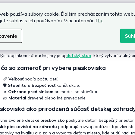
p
lňte záhradnú zónu o ďalšie aktivity
i
s
web používa súbory cookie. Ďalším prechádzaním tohto web
ešte viac pohybu môžete pridať aj
bránku na futbal
, ktorá podporí 
u
jete súhlas s ich používaním. Viac informácií
tu
.
obežky
, ktoré rozvíjajú rovnováhu a koordináciu.
tavenie
Súh
ch a pokojné chvíle zabezpečia
detské hojdačky do záhrady
, kto
te zvoliť aj
detský stolný tenis
, ktorý prináša športové napätie be
lým doplnkom záhradnej hry je aj
detský stan
, ktorý vytvorí útulný
čo sa zamerať pri výbere pieskoviska
📏
Veľkosť
podľa počtu detí.
🛡️
Stabilita a bezpečnosť
konštrukcie.
☀️
Ochrana pred slnkom
pri modeli so strieškou.
🌿
Materiál
drevené alebo iné prevedenie.
skoviská ako prirodzená súčasť detskej záhrad
ávne zvolené
detské pieskovisko
poskytne deťom bezpečný priestor n
ské pieskoviská na záhradu
podporujú rozvoj fantázie, trpezlivosti 
adavky na kvalitu a dizajn a vytvorte deťom miesto, kde budú radi tr