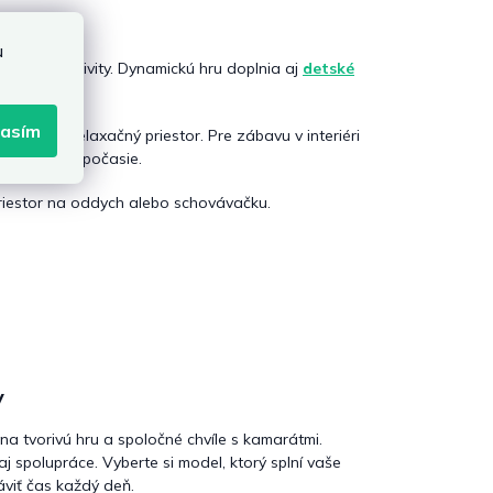
u
športové aktivity. Dynamickú hru doplnia aj
detské
lasím
ré vytvoria relaxačný priestor. Pre zábavu v interiéri
z ohľadu na počasie.
 priestor na oddych alebo schovávačku.
y
a tvorivú hru a spoločné chvíle s kamarátmi.
aj spolupráce. Vyberte si model, ktorý splní vaše
áviť čas každý deň.