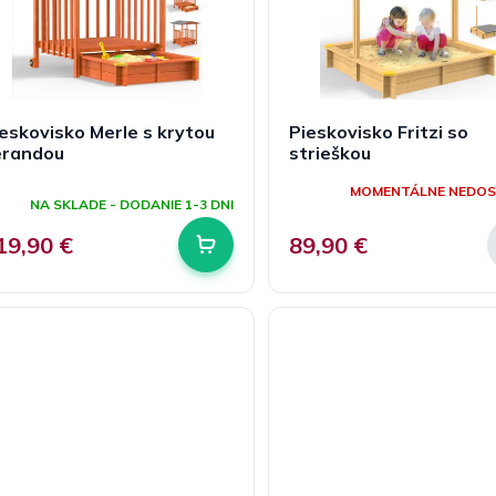
eskovisko Merle s krytou
Pieskovisko Fritzi so
erandou
strieškou
riemerné
MOMENTÁLNE NEDO
odnotenie
NA SKLADE - DODANIE 1-3 DNI
roduktu
e
19,90 €
89,90 €
,0
viezdičiek.