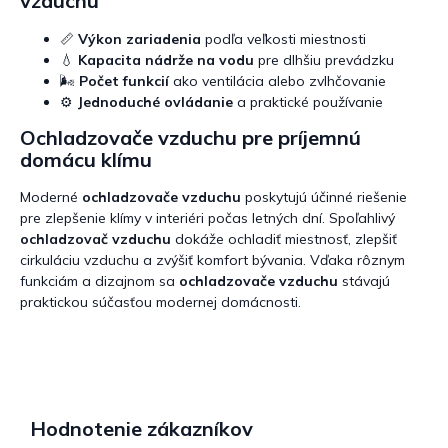
vzduchu
📏
Výkon zariadenia
podľa veľkosti miestnosti
💧
Kapacita nádrže na vodu
pre dlhšiu prevádzku
🌬️
Počet funkcií
ako ventilácia alebo zvlhčovanie
⚙️
Jednoduché ovládanie
a praktické používanie
Ochladzovače vzduchu pre príjemnú
domácu klímu
Moderné
ochladzovače vzduchu
poskytujú účinné riešenie
pre zlepšenie klímy v interiéri počas letných dní. Spoľahlivý
ochladzovač vzduchu
dokáže ochladiť miestnosť, zlepšiť
cirkuláciu vzduchu a zvýšiť komfort bývania. Vďaka rôznym
funkciám a dizajnom sa
ochladzovače vzduchu
stávajú
praktickou súčasťou modernej domácnosti.
Hodnotenie zákazníkov