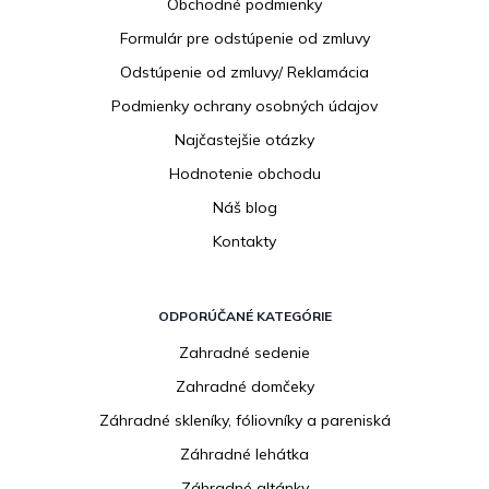
Obchodné podmienky
t
i
Formulár pre odstúpenie od zmluvy
e
Odstúpenie od zmluvy/ Reklamácia
Podmienky ochrany osobných údajov
Najčastejšie otázky
Hodnotenie obchodu
Náš blog
Kontakty
ODPORÚČANÉ KATEGÓRIE
Zahradné sedenie
Zahradné domčeky
Záhradné skleníky, fóliovníky a pareniská
Záhradné lehátka
Záhradné altánky