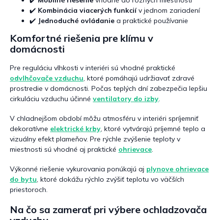
✔️
Mobilné riešenie
vhodné do rôznych miestností
✔️
Kombinácia viacerých funkcií
v jednom zariadení
✔️
Jednoduché ovládanie
a praktické používanie
Komfortné riešenia pre klímu v
domácnosti
Pre reguláciu vlhkosti v interiéri sú vhodné praktické
odvlhčovače vzduchu
, ktoré pomáhajú udržiavať zdravé
prostredie v domácnosti. Počas teplých dní zabezpečia lepšiu
cirkuláciu vzduchu účinné
ventilatory do izby
.
V chladnejšom období môžu atmosféru v interiéri spríjemniť
dekoratívne
elektrické krby
, ktoré vytvárajú príjemné teplo a
vizuálny efekt plameňov. Pre rýchle zvýšenie teploty v
miestnosti sú vhodné aj praktické
ohrievace
.
Výkonné riešenie vykurovania ponúkajú aj
plynove ohrievace
do bytu
, ktoré dokážu rýchlo zvýšiť teplotu vo väčších
priestoroch.
Na čo sa zamerať pri výbere ochladzovača