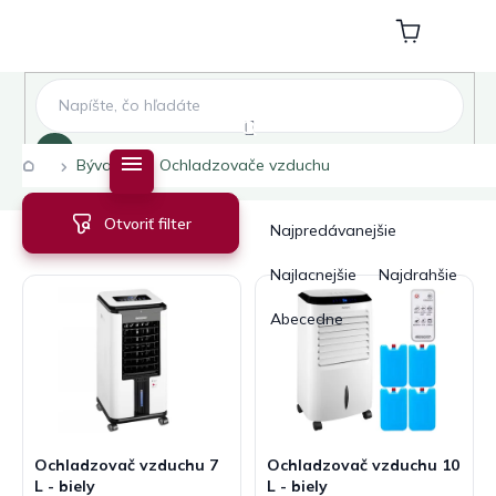
Prejsť
na
Nákupný
obsah
košík
Hľadať
Domov
Bývanie
Ochladzovače vzduchu
V
R
Otvoriť filter
ý
a
Najpredávanejšie
p
d
i
e
Najlacnejšie
Najdrahšie
s
n
Abecedne
p
i
r
e
o
p
d
r
u
o
k
d
Ochladzovač vzduchu 7
Ochladzovač vzduchu 10
t
u
L - biely
L - biely
o
k