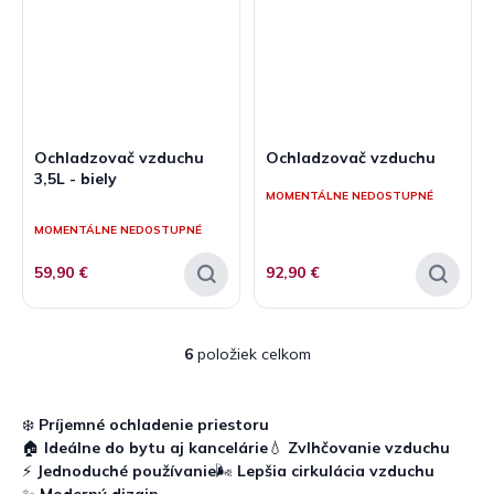
Ochladzovač vzduchu
Ochladzovač vzduchu
3,5L - biely
MOMENTÁLNE NEDOSTUPNÉ
Priemerné
hodnotenie
MOMENTÁLNE NEDOSTUPNÉ
produktu
je
59,90 €
92,90 €
5,0
z
5
hviezdičiek.
6
položiek celkom
O
v
l
á
❄️
Príjemné ochladenie priestoru
d
🏠
Ideálne do bytu aj kancelárie
💧
Zvlhčovanie vzduchu
a
⚡
Jednoduché používanie
🌬️
Lepšia cirkulácia vzduchu
c
✨
Moderný dizajn