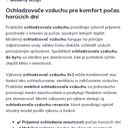
i
e
Ochladzovače vzduchu pre komfort počas
p
horúcich dní
r
v
Praktické
ochladzovače vzduchu
pomáhajú vytvoriť príjemné
k
prostredie v interiéri aj počas vysokých letných teplôt.
y
Moderný
ochladzovač vzduchu
funguje na princípe
v
odparovania vody, vďaka čomu dokáže ochladiť vzduch
ý
prirodzeným spôsobom. Spoľahlivé
ochladzovače vzduchu
p
do bytu
sú ideálne pre domácnosti, kde je potrebné rýchlo
i
s
zlepšiť klímu v miestnosti.
u
Výkonný
ochladzovač vzduchu 3v1
môže kombinovať viac
funkcií ako ochladzovanie, ventiláciu a zvlhčovanie vzduchu.
Praktické
mobilné ochladzovače vzduchu
sa jednoducho
presúvajú medzi miestnosťami a poskytujú flexibilné riešenie
pre domácnosť. Mnohí zákazníci pri výbere sledujú aj
ochladzovače vzduchu recenzie
, ktoré pomáhajú vybrať
vhodný model podľa výkonu a funkcií.
✔️
Príjemné ochladenie miestnosti
počas horúcich dní