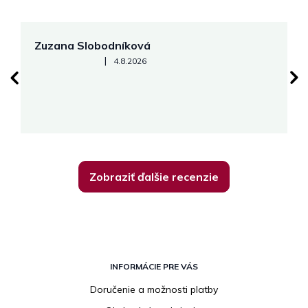
Zuzana Slobodníková
R
Hodnotenie obchodu je 5 z 5 hviezdičiek.
|
4.8.2026
su
K
Zobraziť ďalšie recenzie
Z
á
INFORMÁCIE PRE VÁS
p
Doručenie a možnosti platby
ä