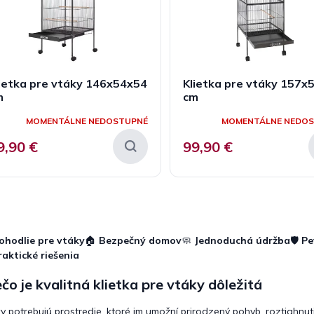
ietka pre vtáky 146x54x54
Klietka pre vtáky 157x
m
cm
MOMENTÁLNE NEDOSTUPNÉ
MOMENTÁLNE NEDO
9,90 €
99,90 €
O
v
l
ohodlie pre vtáky
🏠
Bezpečný domov
🧼
Jednoduchá údržba
🛡️
Pe
á
raktické riešenia
d
a
čo je kvalitná klietka pre vtáky dôležitá
c
i
e
y potrebujú prostredie, ktoré im umožní prirodzený pohyb, roztiahnu