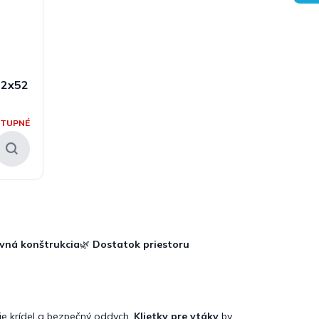
52x52
STUPNÉ
vná konštrukcia
🌿
Dostatok priestoru
tie krídel a bezpečný oddych.
Klietky pre vtáky
by