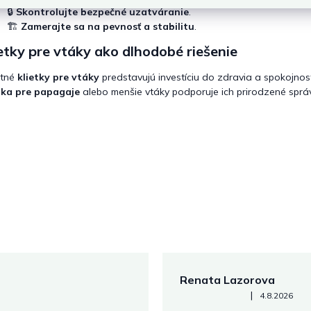
🔒
Skontrolujte bezpečné uzatváranie
.
🏗️
Zamerajte sa na pevnosť a stabilitu
.
etky pre vtáky ako dlhodobé riešenie
itné
klietky pre vtáky
predstavujú investíciu do zdravia a spokojnos
tka pre papagaje
alebo menšie vtáky podporuje ich prirodzené sprá
Renata Lazorova
Hodnotenie obchodu je 5 z 
|
4.8.2026