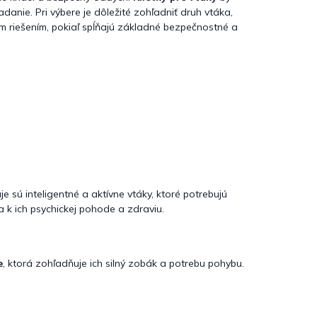
danie. Pri výbere je dôležité zohľadniť druh vtáka,
m riešením, pokiaľ spĺňajú základné bezpečnostné a
 sú inteligentné a aktívne vtáky, ktoré potrebujú
a k ich psychickej pohode a zdraviu.
e
, ktorá zohľadňuje ich silný zobák a potrebu pohybu.