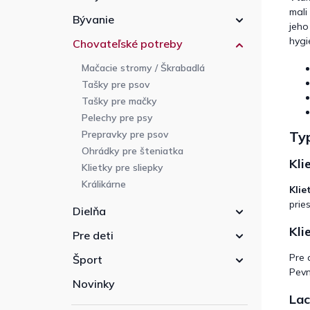
mali
Bývanie
jeho
hygi
Chovateľské potreby
Mačacie stromy / Škrabadlá
Tašky pre psov
Tašky pre mačky
Pelechy pre psy
Typ
Prepravky pre psov
Ohrádky pre šteniatka
Kli
Klietky pre sliepky
Králikárne
Klie
prie
Dielňa
Kli
Pre deti
Pre 
Šport
Pevn
Novinky
Lac