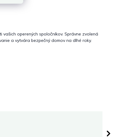
ti vašich operených spoločníkov. Správne zvolená
vanie a vytvára bezpečný domov na dlhé roky.
Martina
5 hviezdičiek.
Hodnoten