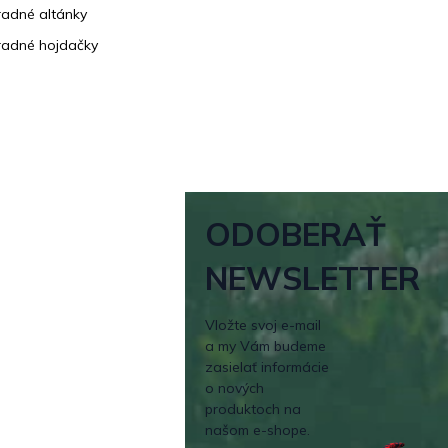
adné altánky
adné hojdačky
ODOBERAŤ
NEWSLETTER
Vložte svoj e-mail
a my Vám budeme
zasielať informácie
o nových
produktoch na
našom e-shope.