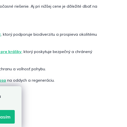
sné riešenie. Aj pri nižšej cene je dôležité dbať na
z
, ktorý podporuje biodiverzitu a prospieva okolitému
pre králiky
, ktorý poskytuje bezpečný a chránený
ochranu a voľnosť pohybu.
psa
na oddych a regeneráciu.
badlá
.
u
lasím