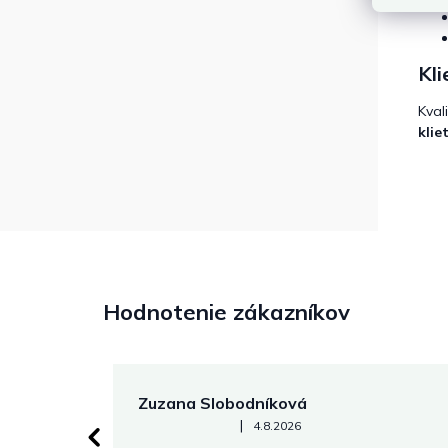
Kli
Kval
klie
Hodnotenie zákazníkov
Zuzana Slobodníková
Hodnotenie obchodu je 5 z 5 hviezdičiek.
|
4.8.2026