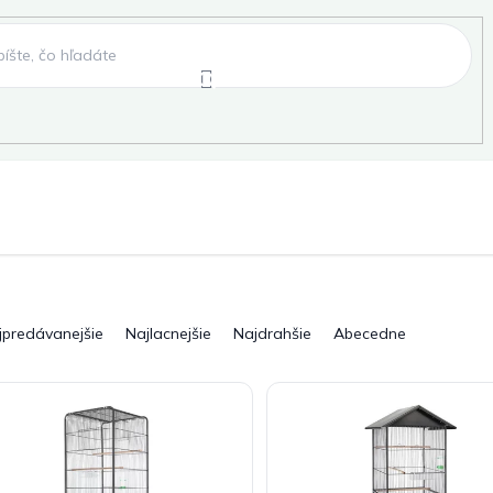
e
Záhradné hojdačky
Záhradné lehátka
, fóliovníky, pareniská
Záhradné lavice
Pergo
jpredávanejšie
Najlacnejšie
Najdrahšie
Abecedne
ky
Záhradné grily a ohniská
Záhradné dopln
elňa
Pre deti
Šport
Novinky