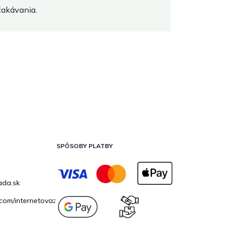
očakávania.
SPÔSOBY PLATBY
ada.sk
com/internetovazahrada.sk/