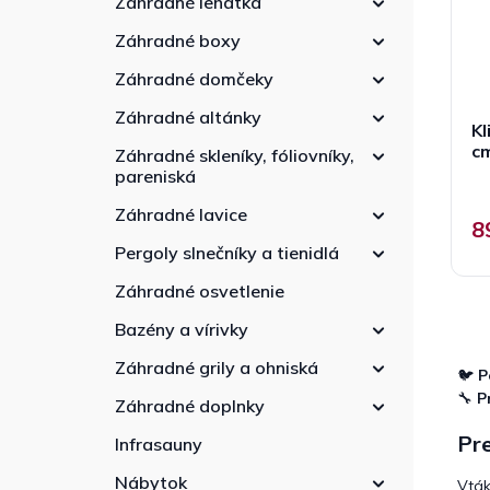
Záhradné lehátka
r
e
d
o
l
u
Záhradné boxy
d
k
u
Záhradné domčeky
t
k
o
Záhradné altánky
t
Kl
v
o
c
Záhradné skleníky, fóliovníky,
v
pareniská
Záhradné lavice
8
Pergoly slnečníky a tienidlá
Záhradné osvetlenie
Bazény a vírivky
Záhradné grily a ohniská
🐦
P
🔧
P
Záhradné doplnky
Pre
Infrasauny
Nábytok
Vták