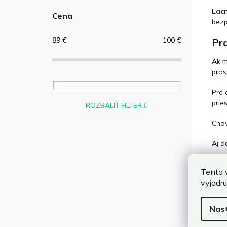
Lacn
Cena
bezp
89
€
100
€
Pr
Ak m
pros
Pre 
pries
ROZBALIŤ FILTER
Chov
Aj d
Pre 
Tento 
vyjadru
Ako
Nas