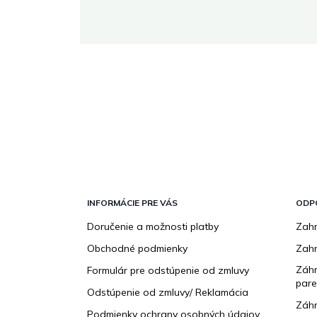
 stránke.
Z
á
p
INFORMÁCIE PRE VÁS
ODP
ä
Doručenie a možnosti platby
Zahr
t
Obchodné podmienky
Zah
i
e
Záhr
Formulár pre odstúpenie od zmluvy
pare
Odstúpenie od zmluvy/ Reklamácia
Záhr
Podmienky ochrany osobných údajov