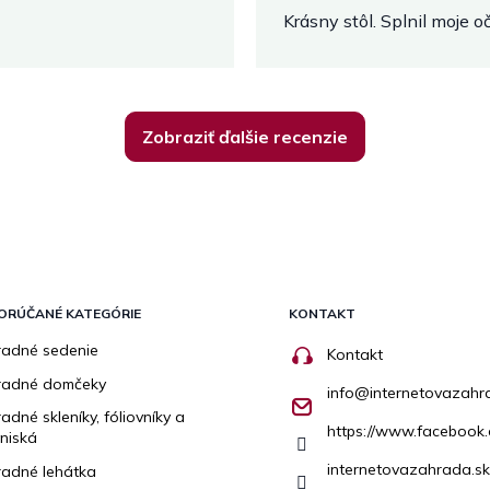
Krásny stôl. Splnil moje 
Zobraziť ďalšie recenzie
ORÚČANÉ KATEGÓRIE
KONTAKT
adné sedenie
Kontakt
radné domčeky
info
@
internetovazahr
adné skleníky, fóliovníky a
https://www.facebook.
niská
internetovazahrada.sk
adné lehátka