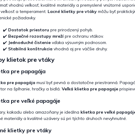
p
 mať vhodnú veľkosť, kvalitné materiály a premyslené vnútorné usporia
r
 veľkosť a temperament.
Lacné klietky pre vtáky
môžu byť praktický
v
enické požiadavky.
k
y
✔️
Dostatok priestoru
pre prirodzený pohyb.
v
✔️
Bezpečné rozostupy mreží
pre ochranu vtákov.
ý
✔️
Jednoduché čistenie
vďaka výsuvným podnosom.
p
✔️
Stabilná konštrukcia
vhodná aj pre väčšie druhy.
i
s
y klietok pre vtáky
u
etka pre papagája
tka pre papagája
musí byť pevná a dostatočne priestranná. Papagáje
stor na šplhanie, hračky a bidlá.
Veľká klietka pre papagaje
prispiev
etka pre veľké papagáje
ary, kakadu alebo amazoňany je ideálna
klietka pre veľké papagáj
é materiály a kvalitné uzávery sú pri týchto druhoch nevyhnutné.
né klietky pre vtáky