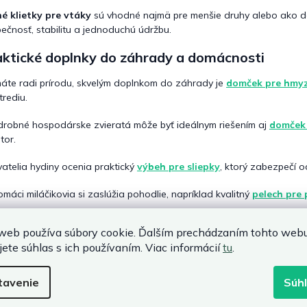
é klietky pre vtáky
sú vhodné najmä pre menšie druhy alebo ako doča
ečnosť, stabilitu a jednoduchú údržbu.
aktické doplnky do záhrady a domácnosti
áte radi prírodu, skvelým doplnkom do záhrady je
domček pre hmy
trediu.
drobné hospodárske zvieratá môže byť ideálnym riešením aj
domček 
tor.
atelia hydiny ocenia praktický
výbeh pre sliepky
, ktorý zabezpečí 
omáci miláčikovia si zaslúžia pohodlie, napríklad kvalitný
pelech pre 
mačky je ideálnym miestom na hru a brúsenie pazúrov
mačacie škra
web používa súbory cookie. Ďalším prechádzaním tohto web
jete súhlas s ich používaním. Viac informácií
tu
.
 vybrať správnu klietku pre vtáky
📏
Prispôsobte veľkosť klietky
druhu a počtu vtákov.
tavenie
Súh
🪶
Zohľadnite potreby vtákov
na pohyb a zábavu.
🧽
Uprednostnite jednoduché čistenie
.