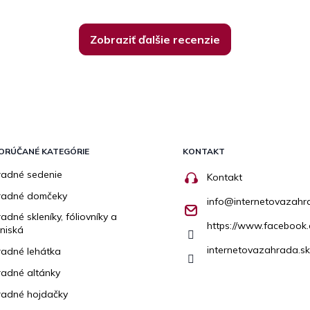
Zobraziť ďalšie recenzie
ORÚČANÉ KATEGÓRIE
KONTAKT
adné sedenie
Kontakt
radné domčeky
info
@
internetovazahr
adné skleníky, fóliovníky a
https://www.facebook.
niská
internetovazahrada.sk
adné lehátka
adné altánky
adné hojdačky