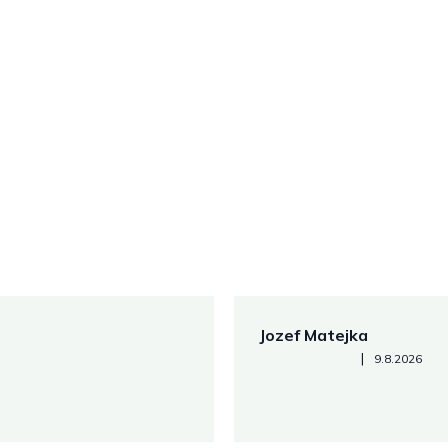
Jozef Matejka
Hodnotenie obchodu je 5 z 
|
9.8.2026