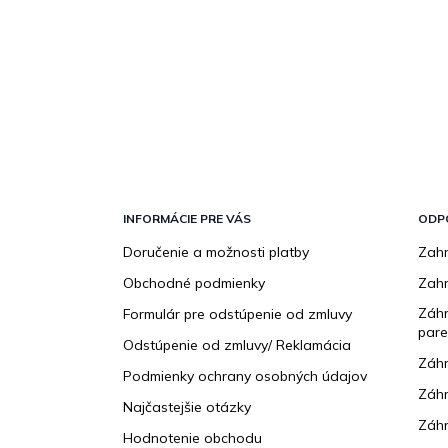
Z
á
p
INFORMÁCIE PRE VÁS
ODP
ä
Doručenie a možnosti platby
Zahr
t
Obchodné podmienky
Zah
i
e
Záhr
Formulár pre odstúpenie od zmluvy
pare
Odstúpenie od zmluvy/ Reklamácia
Záhr
Podmienky ochrany osobných údajov
Záhr
Najčastejšie otázky
Záhr
Hodnotenie obchodu