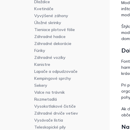
Dlaždice
Mod
inšt
Kvetináče
mode
Vyvýšené záhony
Úložné skrinky
Štý
Tieniace plotové fólie
mode
Záhradné hadice
domy
Záhradné dekorácie
Dok
Fúriky
Záhradné vozíky
Font
Kanistre
harm
Lapače a odpudzovače
krás
Kempingové sprchy
Pri 
Sekery
orga
Valce na trávnik
pohy
Rozmetadlá
Vysokotlakové čističe
Ak c
Záhradné drviče vetiev
obče
Vysávače lístia
Na 
Teleskopické píly