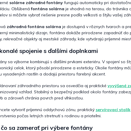
erné
solárne záhradné fontány
fungujú automaticky pri dostatočn
p
aláciu. Obľúbená
fontána solárna
je vhodná na terasu, do trávnika 
r
v
lov si môžete vybrať riešenie presne podľa veľkosti a štýlu vašej záh
k
y
lová
záhradná fontána solárna
je dostupná v rôznych tvaroch a pre
v
rný minimalistický dizajn, fontána dokáže prirodzene zapadnúť do p
ý
, rekreačné objekty aj mestské záhrady, kde vytvárajú príjemné mies
p
i
onalé spojenie s ďalšími doplnkami
s
u
ány sa výborne kombinujú s ďalšími prvkami exteriéru. V spojení so š
onický celok, ktorý pôsobí prirodzene a esteticky. Okolie fontány m
u vysadených rastlín a dodajú priestoru farebný akcent.
plánovaní záhradného priestoru sa osvedčia aj praktické
vyvýšené z
nizovaný vzhľad. Stabilný a bezpečný podklad okolo fontány zabez
b a zároveň chránia povrch pred vlhkosťou.
hcete vytvoriť príjemnú oddychovú zónu, praktický
servírovací stolík
rstvenia počas letných stretnutí s rodinou a priateľmi.
čo sa zamerať pri výbere fontány