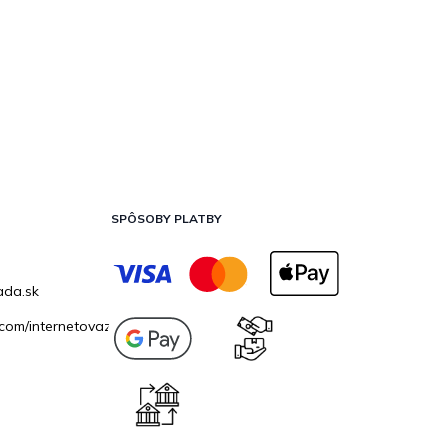
SPÔSOBY PLATBY
ada.sk
com/internetovazahrada.sk/