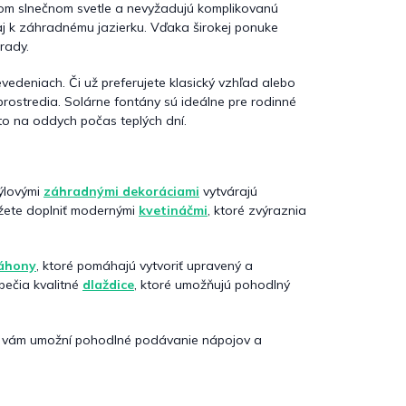
om slnečnom svetle a nevyžadujú komplikovanú
aj k záhradnému jazierku. Vďaka širokej ponuke
rady.
vedeniach. Či už preferujete klasický vzhľad alebo
rostredia. Solárne fontány sú ideálne pre rodinné
to na oddych počas teplých dní.
týlovými
záhradnými dekoráciami
vytvárajú
ôžete doplniť modernými
kvetináčmi
, ktoré zvýraznia
áhony
, ktoré pomáhajú vytvoriť upravený a
pečia kvalitné
dlaždice
, ktoré umožňujú pohodlný
vám umožní pohodlné podávanie nápojov a