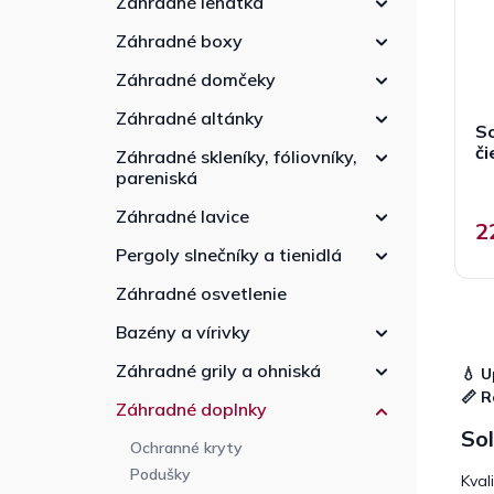
Záhradné lehátka
r
e
d
o
l
u
Záhradné boxy
d
k
u
Záhradné domčeky
t
k
o
Záhradné altánky
t
So
v
o
či
Záhradné skleníky, fóliovníky,
v
pareniská
Záhradné lavice
2
Pergoly slnečníky a tienidlá
Záhradné osvetlenie
Bazény a vírivky
Záhradné grily a ohniská
💧 U
📏 R
Záhradné doplnky
Sol
Ochranné kryty
Podušky
Kval