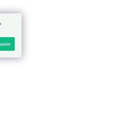
u
lasím