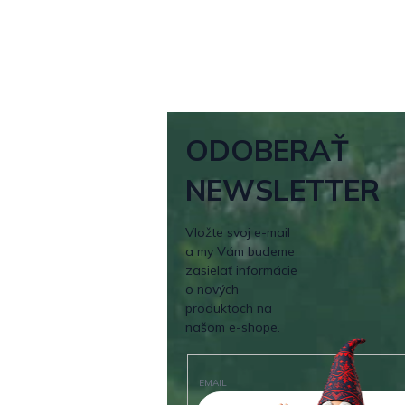
ODOBERAŤ
NEWSLETTER
Vložte svoj e-mail
a my Vám budeme
zasielať informácie
o nových
produktoch na
našom e-shope.
EMAIL