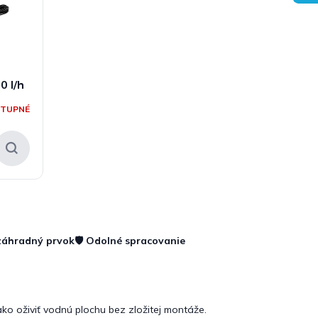
0 l/h
STUPNÉ
 záhradný prvok
🛡️ Odolné spracovanie
o oživiť vodnú plochu bez zložitej montáže.