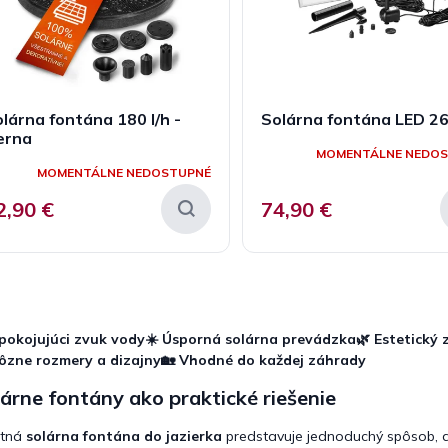
lárna fontána 180 l/h -
Solárna fontána LED 26
erna
MOMENTÁLNE NEDO
MOMENTÁLNE NEDOSTUPNÉ
2,90 €
74,90 €
O
v
l
pokojujúci zvuk vody
☀️ Úsporná solárna prevádzka
🌿 Estetický
á
ôzne rozmery a dizajny
🏡 Vhodné do každej záhrady
d
a
árne fontány ako praktické riešenie
c
i
itná
solárna fontána do jazierka
predstavuje jednoduchý spôsob, ak
e