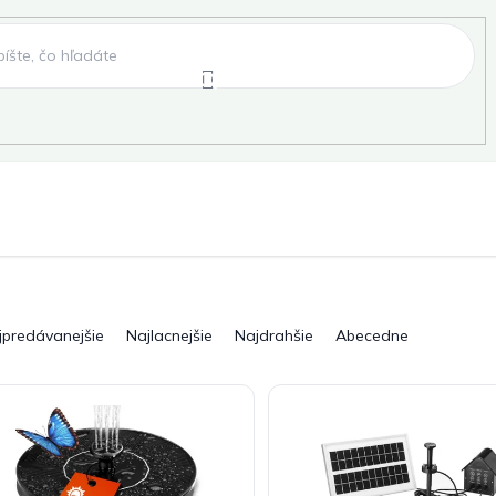
e
Záhradné hojdačky
Záhradné lehátka
, fóliovníky, pareniská
Záhradné lavice
Pergo
jpredávanejšie
Najlacnejšie
Najdrahšie
Abecedne
ky
Záhradné grily a ohniská
Záhradné dopln
elňa
Pre deti
Šport
Novinky