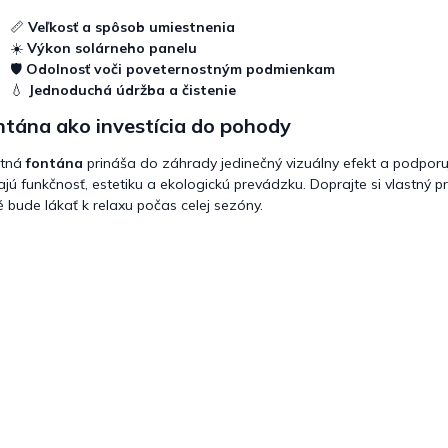
📏
Veľkosť a spôsob umiestnenia
☀️
Výkon solárneho panelu
🛡️
Odolnosť voči poveternostným podmienkam
💧
Jednoduchá údržba a čistenie
ntána ako investícia do pohody
itná
fontána
prináša do záhrady jedinečný vizuálny efekt a podpor
ajú funkčnosť, estetiku a ekologickú prevádzku. Doprajte si vlastný 
é bude lákať k relaxu počas celej sezóny.