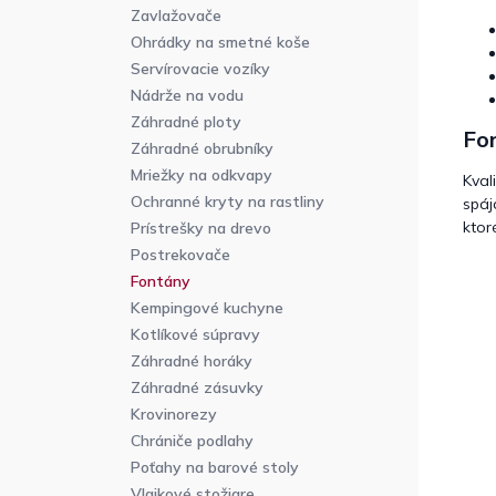
Zavlažovače
Ohrádky na smetné koše
Servírovacie vozíky
Nádrže na vodu
Záhradné ploty
Fo
Záhradné obrubníky
Mriežky na odkvapy
Kval
Ochranné kryty na rastliny
spáj
ktor
Prístrešky na drevo
Postrekovače
Fontány
Kempingové kuchyne
Kotlíkové súpravy
Záhradné horáky
Záhradné zásuvky
Krovinorezy
Chrániče podlahy
Poťahy na barové stoly
Vlajkové stožiare