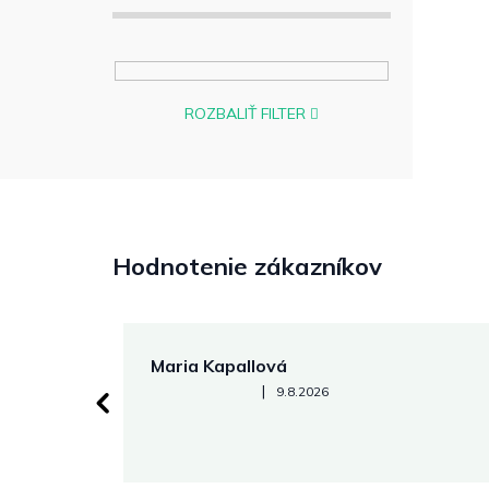
ROZBALIŤ FILTER
Hodnotenie zákazníkov
Maria Kapallová
Hodnotenie obchodu je 5 z 5 hviezdičiek.
|
9.8.2026