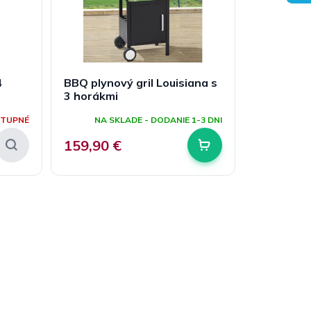
4
BBQ plynový gril Louisiana s
3 horákmi
STUPNÉ
NA SKLADE - DODANIE 1-3 DNI
159,90 €