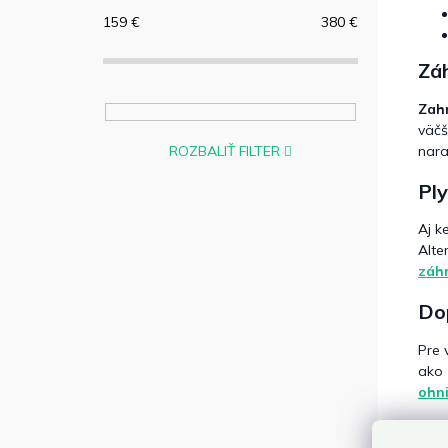
159
€
380
€
Záh
Zahr
väčš
ROZBALIŤ FILTER
nara
Ply
Aj k
Alte
záhr
Do
Pre 
ako 
ohn
Prí