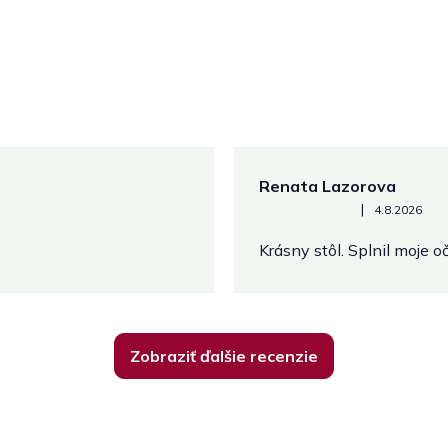
Renata Lazorova
Hodnotenie obchodu je 5 z 
|
4.8.2026
Krásny stôl. Splnil moje 
Zobraziť ďalšie recenzie