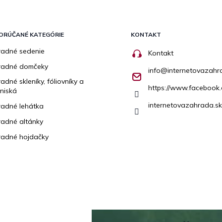
ORÚČANÉ KATEGÓRIE
KONTAKT
adné sedenie
Kontakt
radné domčeky
info
@
internetovazahr
adné skleníky, fóliovníky a
https://www.facebook.
niská
internetovazahrada.sk
adné lehátka
adné altánky
adné hojdačky