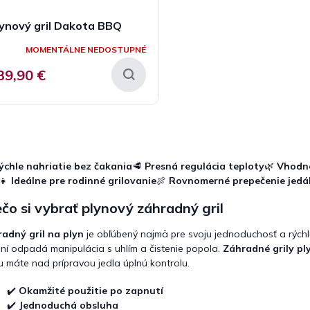
ynový gril Dakota BBQ
MOMENTÁLNE NEDOSTUPNÉ
39,90 €
O
v
l
ýchle nahriatie bez čakania
🥩
Presná regulácia teploty
🌿
Vhodné
á
‍👧
Ideálne pre rodinné grilovanie
🍖
Rovnomerné prepečenie jedá
d
a
čo si vybrať plynový záhradný gril
c
i
adný gril na plyn
je obľúbený najmä pre svoju jednoduchosť a rýchlu
e
p
ení odpadá manipulácia s uhlím a čistenie popola.
Záhradné grily pl
r
 máte nad prípravou jedla úplnú kontrolu.
v
k
✔️
Okamžité použitie po zapnutí
y
✔️
Jednoduchá obsluha