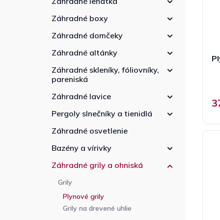
Záhradné lehátka
r
e
d
o
l
u
Záhradné boxy
d
k
u
Záhradné domčeky
t
k
o
Záhradné altánky
t
Pl
v
o
Záhradné skleníky, fóliovníky,
v
pareniská
Záhradné lavice
3
Pergoly slnečníky a tienidlá
Záhradné osvetlenie
Bazény a vírivky
Záhradné grily a ohniská
Grily
Plynové grily
Grily na drevené uhlie