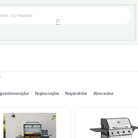
e
Záhradné hojdačky
Záhradné lehátka
y
, fóliovníky, pareniská
Záhradné lavice
Pergo
jpredávanejšie
Najlacnejšie
Najdrahšie
Abecedne
ky
Záhradné grily a ohniská
Záhradné dopln
elňa
Pre deti
Šport
Novinky