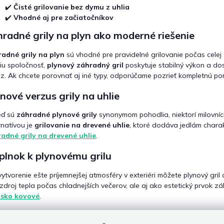
v
✔️
Čisté grilovanie bez dymu z uhlia
ý
✔️
Vhodné aj pre začiatočníkov
p
i
radné grily na plyn ako moderné riešenie
s
u
adné grily na plyn
sú vhodné pre pravidelné grilovanie počas celej s
iu spoločnosť,
plynový záhradný gril
poskytuje stabilný výkon a dos
z. Ak chcete porovnať aj iné typy, odporúčame pozrieť kompletnú p
nové verzus grily na uhlie
eď sú
záhradné plynové grily
synonymom pohodlia, niektorí milovníci 
rnatívou je
grilovanie na drevené uhlie
, ktoré dodáva jedlám charak
adné grily na drevené uhlie
.
plnok k plynovému grilu
vytvorenie ešte príjemnejšej atmosféry v exteriéri môžete plynový gril
zdroj tepla počas chladnejších večerov, ale aj ako estetický prvok z
isko kovové
.
slušenstvo pre komfortné grilovanie