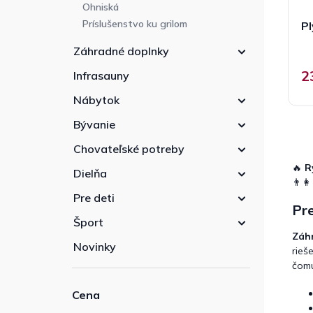
Ohniská
Príslušenstvo ku grilom
Pl
Záhradné doplnky
2
Infrasauny
Nábytok
Bývanie
Chovateľské potreby
🔥
R
Dielňa
👨‍👩
Pre deti
Pre
Šport
Záhr
Novinky
rieš
čomu
Cena