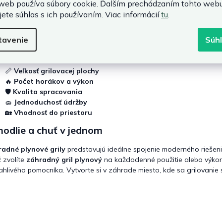
web používa súbory cookie. Ďalším prechádzaním tohto web
bol zážitok z grilovania úplný, odporúčame kvalitné
príslušenstvo k
jete súhlas s ich používaním. Viac informácií
tu
.
nky zjednodušujú prípravu jedál a zvyšujú bezpečnosť pri používaní.
rilom
.
tavenie
Súh
 si vybrať správny plynový gril
📏
Veľkosť grilovacej plochy
🔥
Počet horákov a výkon
🛡️
Kvalita spracovania
🧽
Jednoduchosť údržby
🏡
Vhodnosť do priestoru
odlie a chuť v jednom
adné plynové grily
predstavujú ideálne spojenie moderného riešenia
ž zvolíte
záhradný gril plynový
na každodenné použitie alebo výkonn
ahlivého pomocníka. Vytvorte si v záhrade miesto, kde sa grilovani
.