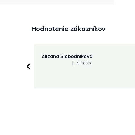
Hodnotenie zákazníkov
Zuzana Slobodníková
Hodnotenie obchodu je 5 z 5 hviezdičiek.
|
4.8.2026
 stránke.