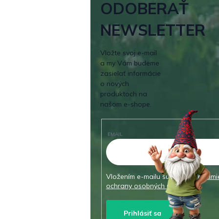
ODOBERAŤ
NEWSLETTER
Vložte svoj e-mail
a my Vám budeme
zasielať informácie
o nových
produktoch na
našom e-shope.
EMAIL
Vložením e-mailu súhlasíte s
podmi
ochrany osobných údajov
Prihlásiť sa