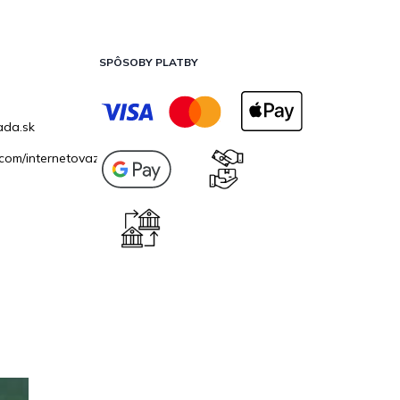
SPÔSOBY PLATBY
ada.sk
com/internetovazahrada.sk/