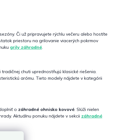
ezóny. Či už pripravujete rýchlu večeru alebo hostíte
tatok priestoru na grilovanie viacerých pokrmov
onuku
grily záhradné
.
tradičnej chuti uprednostňujú klasické riešenia.
teristickú arómu. Tieto modely nájdete v kategórii
 doplniť o
záhradné ohnisko kovové
. Slúži nielen
áhrady. Aktuálnu ponuku nájdete v sekcii
záhradné