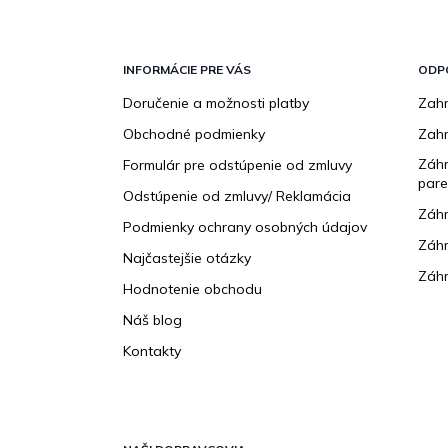
Z
á
p
INFORMÁCIE PRE VÁS
ODP
ä
Doručenie a možnosti platby
Zahr
t
Obchodné podmienky
Zah
i
e
Záhr
Formulár pre odstúpenie od zmluvy
pare
Odstúpenie od zmluvy/ Reklamácia
Záhr
Podmienky ochrany osobných údajov
Záhr
Najčastejšie otázky
Záhr
Hodnotenie obchodu
Náš blog
Kontakty