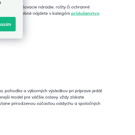
u
u grilom
. Grilovacie náradie, rošty či ochranné
 Všetko potrebné nájdete v kategórii
príslušenstvo
lasím
, pohodlia a výborných výsledkov pri príprave jedál.
ejší model pre väčšie oslavy, vždy získate
e stane prirodzenou súčasťou oddychu a spoločných