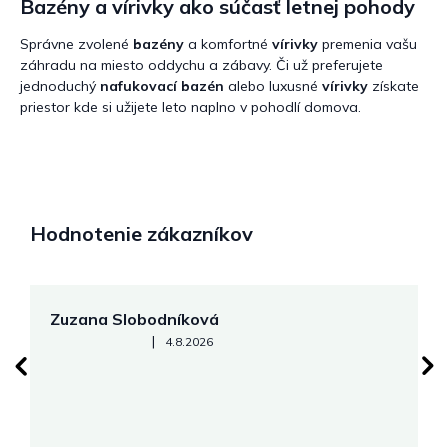
Bazény a vírivky ako súčasť letnej pohody
Správne zvolené
bazény
a komfortné
vírivky
premenia vašu
záhradu na miesto oddychu a zábavy. Či už preferujete
jednoduchý
nafukovací bazén
alebo luxusné
vírivky
získate
priestor kde si užijete leto naplno v pohodlí domova.
Hodnotenie zákazníkov
Zuzana Slobodníková
R
Hodnotenie obchodu je 5 z 5 hviezdičiek.
|
4.8.2026
su
K