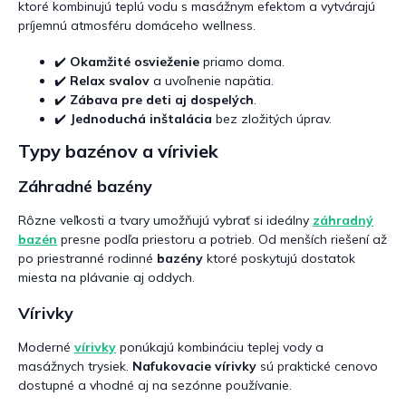
ktoré kombinujú teplú vodu s masážnym efektom a vytvárajú
príjemnú atmosféru domáceho wellness.
✔️
Okamžité osvieženie
priamo doma.
✔️
Relax svalov
a uvoľnenie napätia.
✔️
Zábava pre deti aj dospelých
.
✔️
Jednoduchá inštalácia
bez zložitých úprav.
Typy bazénov a víriviek
Záhradné bazény
Rôzne veľkosti a tvary umožňujú vybrať si ideálny
záhradný
bazén
presne podľa priestoru a potrieb. Od menších riešení až
po priestranné rodinné
bazény
ktoré poskytujú dostatok
miesta na plávanie aj oddych.
Vírivky
Moderné
vírivky
ponúkajú kombináciu teplej vody a
masážnych trysiek.
Nafukovacie vírivky
sú praktické cenovo
dostupné a vhodné aj na sezónne používanie.