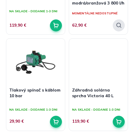
modrá/oranžová 3 800 l/h
v
t
Priemerné
hodnotenie
o
NA SKLADE - DODANIE 1-3 DNI
MOMENTÁLNE NEDOSTUPNÉ
produktu
v
je
5,0
119,90 €
62,90 €
z
5
hviezdičiek.
Tlakový spínač s káblom
Záhradná solárna
10 bar
sprcha Victoria 40 L
Priemerné
Priemerné
hodnotenie
hodnotenie
NA SKLADE - DODANIE 1-3 DNI
NA SKLADE - DODANIE 1-3 DNI
produktu
produktu
je
je
29,90 €
119,90 €
5,0
5,0
z
z
5
5