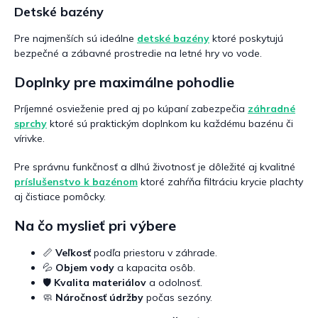
Detské bazény
Pre najmenších sú ideálne
detské bazény
ktoré poskytujú
bezpečné a zábavné prostredie na letné hry vo vode.
Doplnky pre maximálne pohodlie
Príjemné osvieženie pred aj po kúpaní zabezpečia
záhradné
sprchy
ktoré sú praktickým doplnkom ku každému bazénu či
vírivke.
Pre správnu funkčnosť a dlhú životnosť je dôležité aj kvalitné
príslušenstvo k bazénom
ktoré zahŕňa filtráciu krycie plachty
aj čistiace pomôcky.
Na čo myslieť pri výbere
📏
Veľkosť
podľa priestoru v záhrade.
💦
Objem vody
a kapacita osôb.
🛡️
Kvalita materiálov
a odolnosť.
🧼
Náročnosť údržby
počas sezóny.