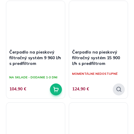
hviezdičiek.
hviezdičiek.
Čerpadlo na pieskový
Čerpadlo na pieskový
filtračný systém 9 960 l/h
filtračný systém 15 900
s predfiltrom
l/h s predfiltrom
Priemerné
MOMENTÁLNE NEDOSTUPNÉ
hodnotenie
NA SKLADE - DODANIE 1-3 DNI
produktu
je
104,90 €
124,90 €
5,0
z
5
hviezdičiek.