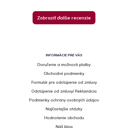
Zobraziť ďalšie recenzie
Z
á
INFORMÁCIE PRE VÁS
p
Doručenie a možnosti platby
ä
Obchodné podmienky
t
i
Formulár pre odstúpenie od zmluvy
e
Odstúpenie od zmluvy/ Reklamácia
Podmienky ochrany osobných údajov
Najčastejšie otázky
Hodnotenie obchodu
Náš blog