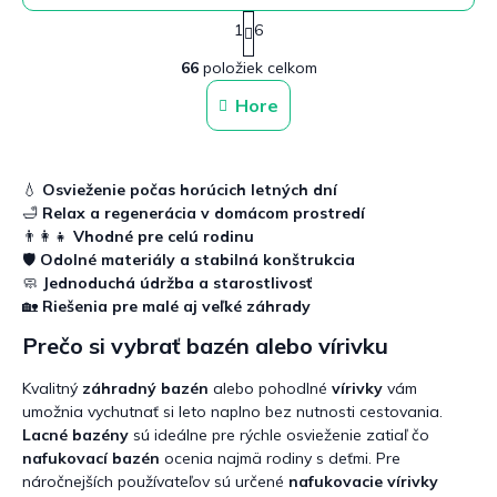
S
1
6
t
O
r
66
položiek celkom
v
á
n
l
Hore
k
á
o
d
v
a
a
c
n
💧
Osvieženie počas horúcich letných dní
i
i
🛁
Relax a regenerácia v domácom prostredí
e
e
👨‍👩‍👧
Vhodné pre celú rodinu
p
🛡️
Odolné materiály a stabilná konštrukcia
r
🧼
Jednoduchá údržba a starostlivosť
v
k
🏡
Riešenia pre malé aj veľké záhrady
y
Prečo si vybrať bazén alebo vírivku
v
ý
Kvalitný
záhradný bazén
alebo pohodlné
vírivky
vám
p
i
umožnia vychutnať si leto naplno bez nutnosti cestovania.
s
Lacné bazény
sú ideálne pre rýchle osvieženie zatiaľ čo
u
nafukovací bazén
ocenia najmä rodiny s deťmi. Pre
náročnejších používateľov sú určené
nafukovacie vírivky