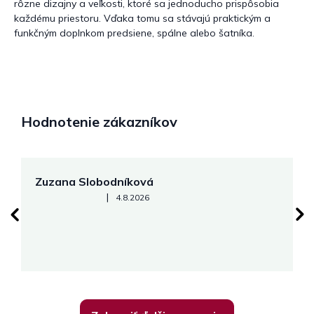
rôzne dizajny a veľkosti, ktoré sa jednoducho prispôsobia
každému priestoru. Vďaka tomu sa stávajú praktickým a
funkčným doplnkom predsiene, spálne alebo šatníka.
Hodnotenie zákazníkov
Zuzana Slobodníková
R
Hodnotenie obchodu je 5 z 5 hviezdičiek.
|
4.8.2026
su
K