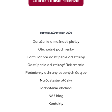
Zobraziť ďalšie recenzie
Z
á
INFORMÁCIE PRE VÁS
p
Doručenie a možnosti platby
ä
Obchodné podmienky
t
i
Formulár pre odstúpenie od zmluvy
e
Odstúpenie od zmluvy/ Reklamácia
Podmienky ochrany osobných údajov
Najčastejšie otázky
Hodnotenie obchodu
Náš blog
Kontakty