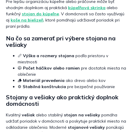
Pre lepšiu organizáciu kúpeľne alebo práčovne môže byť
vhodným doplnkom aj praktická
kúpeľňová skrinka
alebo
funkčný
stojan do kúpeľne
. V domácnosti sa často využívajú
aj
koše na bielizeň
, ktoré pomáhajú udržiavať poriadok pri
praní prádla.
Na čo sa zamerať pri výbere stojana na
vešiaky
📏
Výška a rozmery stojana
podľa priestoru v
miestnosti
🧥
Počet háčikov alebo ramien
pre dostatok miesta na
oblečenie
🪵
Materiál prevedenia
ako drevo alebo kov
⚙️
Stabilná konštrukcia
pre bezpečné používanie
Stojany a vešiaky ako praktický doplnok
domácnosti
Kvalitný
vešiak
alebo stabilný
stojan na vešiaky
pomáha
udržať poriadok v domácnosti a poskytuje praktické miesto na
odkladanie oblečenia. Moderné
stojanové vešiaky
ponúkajú