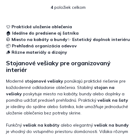
hviezdičiek.
hviezdičiek.
4
položiek celkom
O
v
l
á
👕
Praktické uloženie oblečenia
d
🏠
Ideálne do predsiene aj šatníka
a
🧥
Miesto na kabáty a bundy
✨
Estetický doplnok interiéru
c
📦
Prehľadná organizácia odevov
i
🪵
Rôzne materiály a dizajny
e
p
Stojanové vešiaky pre organizovaný
r
interiér
v
k
Moderné
stojanové vešiaky
ponúkajú praktické riešenie pre
y
každodenné odkladanie oblečenia. Stabilný
stojan na
v
vešiaky
poskytuje miesto na kabáty, bundy alebo doplnky a
ý
pomáha udržať predsieň prehľadnú. Praktický
vešiak na šaty
p
je ideálny do spálne alebo šatníka, kde umožňuje jednoduché
i
s
uloženie oblečenia bez potreby skrine.
u
Funkčný
vešiak na kabáty
alebo elegantný
vešiak na bundy
je vhodný do vstupného priestoru domácnosti. Vďaka rôznym