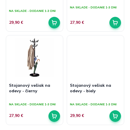
v
t
Priemerné
NA SKLADE - DODANIE 1-3 DNI
hodnotenie
o
NA SKLADE - DODANIE 1-3 DNI
produktu
v
je
29,90 €
27,90 €
5,0
z
5
hviezdičiek.
Stojanový vešiak na
Stojanový vešiak na
odevy - čierny
odevy - biely
Priemerné
Priemerné
hodnotenie
hodnotenie
NA SKLADE - DODANIE 1-3 DNI
NA SKLADE - DODANIE 1-3 DNI
produktu
produktu
je
je
27,90 €
29,90 €
5,0
5,0
z
z
5
5