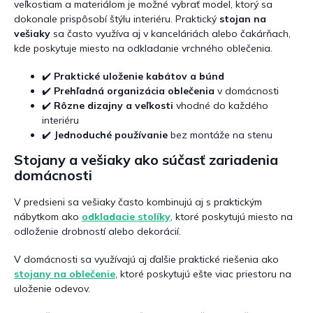
veľkostiam a materiálom je možné vybrať model, ktorý sa
dokonale prispôsobí štýlu interiéru. Praktický
stojan na
vešiaky
sa často využíva aj v kanceláriách alebo čakárňach,
kde poskytuje miesto na odkladanie vrchného oblečenia.
✔️
Praktické uloženie kabátov a búnd
✔️
Prehľadná organizácia oblečenia
v domácnosti
✔️
Rôzne dizajny a veľkosti
vhodné do každého
interiéru
✔️
Jednoduché používanie
bez montáže na stenu
Stojany a vešiaky ako súčasť zariadenia
domácnosti
V predsieni sa vešiaky často kombinujú aj s praktickým
nábytkom ako
odkladacie stolíky
, ktoré poskytujú miesto na
odloženie drobností alebo dekorácií.
V domácnosti sa využívajú aj ďalšie praktické riešenia ako
stojany na oblečenie
, ktoré poskytujú ešte viac priestoru na
uloženie odevov.