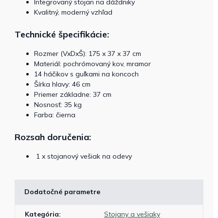
Integrovaný stojan na dáždniky
Kvalitný, moderný vzhľad
Technické špecifikácie:
Rozmer (VxDxŠ): 175 x 37 x 37 cm
Materiál:
pochrómovaný kov, mramor
14 háčikov s guľkami na koncoch
Šírka hlavy: 46 cm
Priemer základne: 37 cm
Nosnosť: 35 kg
Farba: čierna
Rozsah doručenia:
1 x stojanový vešiak na odevy
Dodatočné parametre
Kategória
:
Stojany a vešiaky