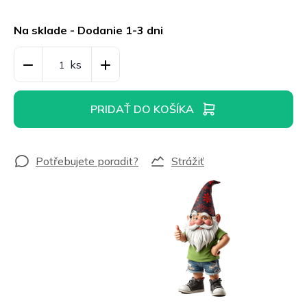
Jednotková
cena:
Na sklade - Dodanie 1-3 dni
PRIDAŤ DO KOŠÍKA
Strážiť