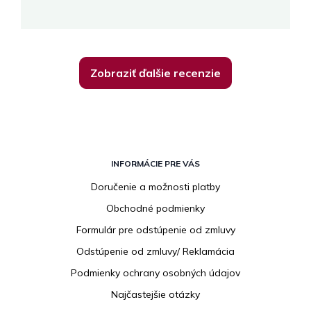
K
Zobraziť ďalšie recenzie
Z
á
INFORMÁCIE PRE VÁS
p
Doručenie a možnosti platby
ä
Obchodné podmienky
t
i
Formulár pre odstúpenie od zmluvy
e
Odstúpenie od zmluvy/ Reklamácia
Podmienky ochrany osobných údajov
Najčastejšie otázky