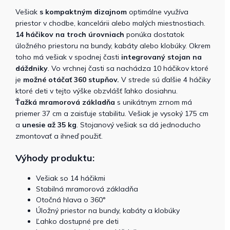
Vešiak
s kompaktným dizajnom
optimálne využíva
priestor v chodbe, kancelárii alebo malých miestnostiach.
14 háčikov na troch úrovniach
ponúka dostatok
úložného priestoru na bundy, kabáty alebo klobúky. Okrem
toho má vešiak v spodnej časti
integrovaný stojan na
dáždniky
. Vo vrchnej časti sa nachádza 10 háčikov ktoré
je
možné otáčať
360 stupňov.
V strede sú ďalšie 4 háčiky
ktoré deti v tejto výške obzvlášť ľahko dosiahnu.
Ťažká
mramorová základňa
s unikátnym zrnom má
priemer 37 cm a zaisťuje stabilitu. Vešiak je vysoký 175 cm
a
unesie až 35 kg
. Stojanový vešiak sa dá jednoducho
zmontovať a ihneď použiť.
Výhody produktu:
Vešiak so 14 háčikmi
Stabilná mramorová základňa
Otočná hlava o 360°
Úložný priestor na bundy, kabáty a klobúky
Ľahko dostupné pre deti