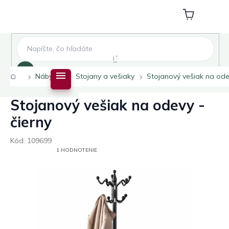
Prejsť
na
Nákupný
obsah
košík
Hľadať
Domov
Nábytok
Stojany a vešiaky
Stojanový vešiak na odev
Stojanový vešiak na odevy -
čierny
Kód:
109699
PRIEMERNÉ
1 HODNOTENIE
HODNOTENIE
PRODUKTU
JE
5,0
Z
5
HVIEZDIČIEK.