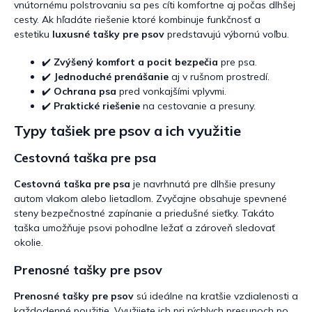
vnútornému polstrovaniu sa pes cíti komfortne aj počas dlhšej
cesty. Ak hľadáte riešenie ktoré kombinuje funkčnosť a
estetiku
luxusné tašky pre psov
predstavujú výbornú voľbu.
✔️
Zvýšený komfort a pocit bezpečia
pre psa.
✔️
Jednoduché prenášanie
aj v rušnom prostredí.
✔️
Ochrana psa
pred vonkajšími vplyvmi.
✔️
Praktické riešenie
na cestovanie a presuny.
Typy tašiek pre psov a ich využitie
Cestovná taška pre psa
Cestovná taška pre psa
je navrhnutá pre dlhšie presuny
autom vlakom alebo lietadlom. Zvyčajne obsahuje spevnené
steny bezpečnostné zapínanie a priedušné sieťky. Takáto
taška umožňuje psovi pohodlne ležať a zároveň sledovať
okolie.
Prenosné tašky pre psov
Prenosné tašky pre psov
sú ideálne na kratšie vzdialenosti a
každodenné použitie. Využijete ich pri rýchlych presunoch po