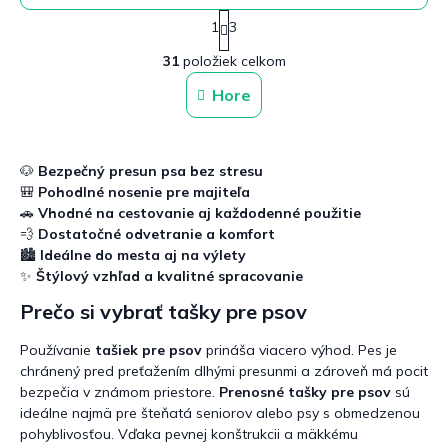
S
1
3
t
O
r
31
položiek celkom
v
á
n
l
Hore
k
á
o
d
v
a
a
c
n
🐶
Bezpečný presun psa bez stresu
i
i
🎒
Pohodlné nosenie pre majiteľa
e
e
🚗
Vhodné na cestovanie aj každodenné použitie
p
💨
Dostatočné odvetranie a komfort
r
🏙️
Ideálne do mesta aj na výlety
v
k
✨
Štýlový vzhľad a kvalitné spracovanie
y
Prečo si vybrať tašky pre psov
v
ý
Používanie
tašiek pre psov
prináša viacero výhod. Pes je
p
i
chránený pred preťažením dlhými presunmi a zároveň má pocit
s
bezpečia v známom priestore.
Prenosné tašky pre psov
sú
u
ideálne najmä pre šteňatá seniorov alebo psy s obmedzenou
pohyblivosťou. Vďaka pevnej konštrukcii a mäkkému