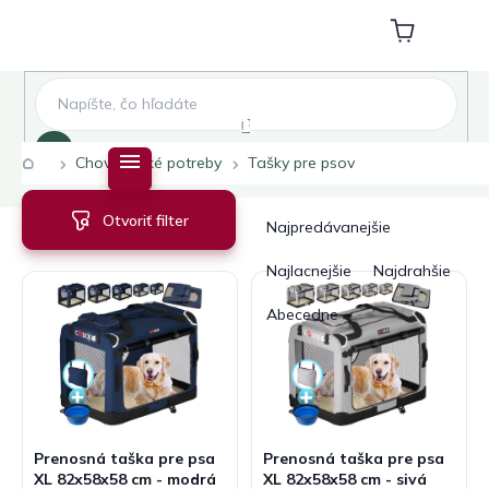
Prejsť
na
Nákupný
obsah
košík
Hľadať
Domov
Chovateľské potreby
Tašky pre psov
V
R
Otvoriť filter
ý
a
Najpredávanejšie
p
d
i
e
Najlacnejšie
Najdrahšie
s
n
Abecedne
p
i
r
e
o
p
d
r
u
o
k
d
Prenosná taška pre psa
Prenosná taška pre psa
t
u
XL 82x58x58 cm - modrá
XL 82x58x58 cm - sivá
o
k