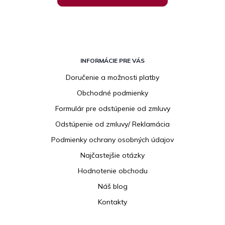
Z
á
INFORMÁCIE PRE VÁS
p
Doručenie a možnosti platby
ä
Obchodné podmienky
t
i
Formulár pre odstúpenie od zmluvy
e
Odstúpenie od zmluvy/ Reklamácia
Podmienky ochrany osobných údajov
Najčastejšie otázky
Hodnotenie obchodu
Náš blog
Kontakty