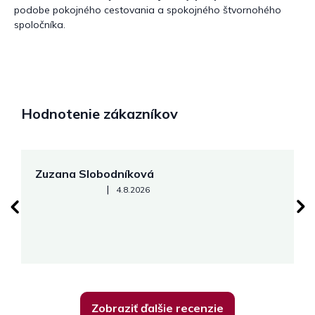
podobe pokojného cestovania a spokojného štvornohého
spoločníka.
Hodnotenie zákazníkov
Zuzana Slobodníková
R
Hodnotenie obchodu je 5 z 5 hviezdičiek.
|
4.8.2026
su
K
Zobraziť ďalšie recenzie