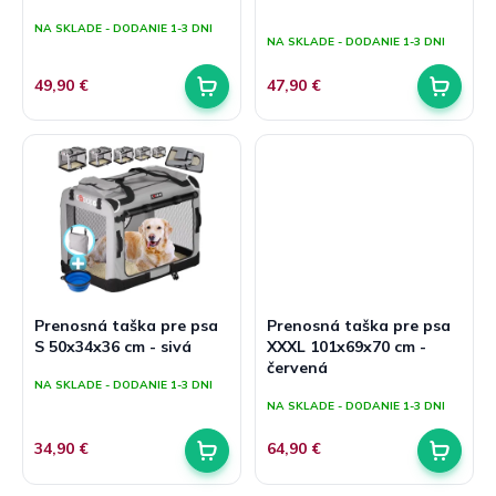
v
t
Priemerné
NA SKLADE - DODANIE 1-3 DNI
hodnotenie
o
NA SKLADE - DODANIE 1-3 DNI
produktu
v
je
49,90 €
47,90 €
5,0
z
5
hviezdičiek.
Prenosná taška pre psa
Prenosná taška pre psa
S 50x34x36 cm - sivá
XXXL 101x69x70 cm -
červená
NA SKLADE - DODANIE 1-3 DNI
NA SKLADE - DODANIE 1-3 DNI
34,90 €
64,90 €