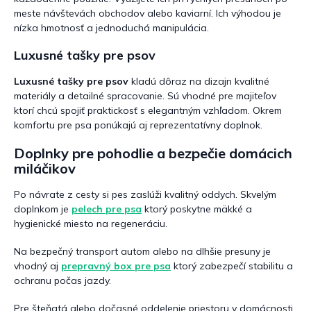
meste návštevách obchodov alebo kaviarní. Ich výhodou je
nízka hmotnosť a jednoduchá manipulácia.
Luxusné tašky pre psov
Luxusné tašky pre psov
kladú dôraz na dizajn kvalitné
materiály a detailné spracovanie. Sú vhodné pre majiteľov
ktorí chcú spojiť praktickosť s elegantným vzhľadom. Okrem
komfortu pre psa ponúkajú aj reprezentatívny doplnok.
Doplnky pre pohodlie a bezpečie domácich
miláčikov
Po návrate z cesty si pes zaslúži kvalitný oddych. Skvelým
doplnkom je
pelech pre psa
ktorý poskytne mäkké a
hygienické miesto na regeneráciu.
Na bezpečný transport autom alebo na dlhšie presuny je
vhodný aj
prepravný box pre psa
ktorý zabezpečí stabilitu a
ochranu počas jazdy.
Pre šteňatá alebo dočasné oddelenie priestoru v domácnosti