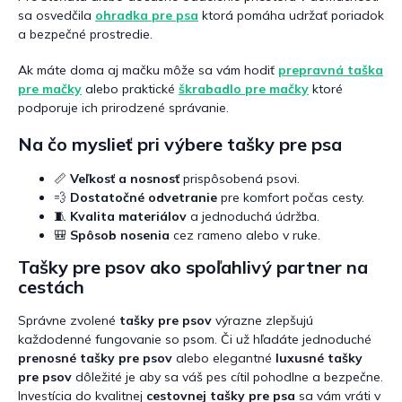
sa osvedčila
ohradka pre psa
ktorá pomáha udržať poriadok
a bezpečné prostredie.
Ak máte doma aj mačku môže sa vám hodiť
prepravná taška
pre mačky
alebo praktické
škrabadlo pre mačky
ktoré
podporuje ich prirodzené správanie.
Na čo myslieť pri výbere tašky pre psa
📏
Veľkosť a nosnosť
prispôsobená psovi.
💨
Dostatočné odvetranie
pre komfort počas cesty.
🧵
Kvalita materiálov
a jednoduchá údržba.
🎒
Spôsob nosenia
cez rameno alebo v ruke.
Tašky pre psov ako spoľahlivý partner na
cestách
Správne zvolené
tašky pre psov
výrazne zlepšujú
každodenné fungovanie so psom. Či už hľadáte jednoduché
prenosné tašky pre psov
alebo elegantné
luxusné tašky
pre psov
dôležité je aby sa váš pes cítil pohodlne a bezpečne.
Investícia do kvalitnej
cestovnej tašky pre psa
sa vám vráti v