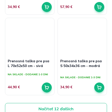
34,90 €
57,90 €
Prenosná taška pre psa
Prenosná taška pre psa
L 70x52x50 cm - sivá
S 50x34x36 cm - modrá
Priemerné
NA SKLADE - DODANIE 1-3 DNI
hodnotenie
NA SKLADE - DODANIE 1-3 DNI
produktu
je
44,90 €
34,90 €
5,0
z
5
hviezdičiek.
Načítať 12 ďalších