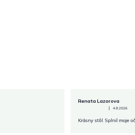
Renata Lazorova
Hodnotenie obchodu je 5 z 
|
4.8.2026
Krásny stôl. Splnil moje 