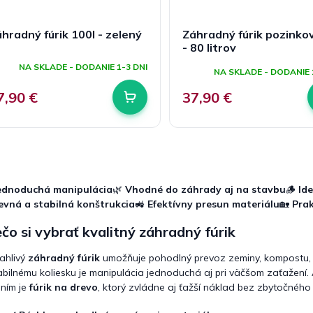
hradný fúrik 100l - zelený
Záhradný fúrik pozinko
- 80 litrov
riemerné
odnotenie
NA SKLADE - DODANIE 1-3 DNI
NA SKLADE - DODANIE 
roduktu
e
7,90 €
37,90 €
,0
viezdičiek.
O
v
l
ednoduchá manipulácia
🌿
Vhodné do záhrady aj na stavbu
🪵
Id
á
evná a stabilná konštrukcia
🚜
Efektívny presun materiálu
🏡
Pra
d
a
čo si vybrať kvalitný záhradný fúrik
c
i
ahlivý
záhradný fúrik
umožňuje pohodlný prevoz zeminy, kompostu, 
e
p
abilnému koliesku je manipulácia jednoduchá aj pri väčšom zaťažení.
r
ením je
fúrik na drevo
, ktorý zvládne aj ťažší náklad bez zbytočnéh
v