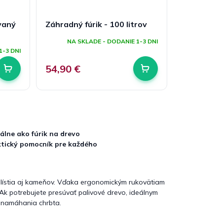
vaný
Záhradný fúrik - 100 litrov
NA SKLADE - DODANIE 1-3 DNI
1-3 DNI
54,90 €
eálne ako fúrik na drevo
ktický pomocník pre každého
lístia aj kameňov. Vďaka ergonomickým rukovätiam
 Ak potrebujete presúvať palivové drevo, ideálnym
o namáhania chrbta.