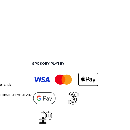
SPÔSOBY PLATBY
ada.sk
com/internetovazahrada.sk/