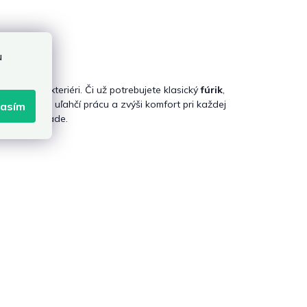
u
iach v exteriéri. Či už potrebujete klasický
fúrik
,
 voľba vám uľahčí prácu a zvýši komfort pri každej
lasím
 vašej záhrade.