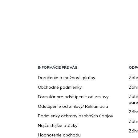
Z
á
p
INFORMÁCIE PRE VÁS
ODP
ä
Doručenie a možnosti platby
Zahr
t
Obchodné podmienky
Zah
i
e
Záhr
Formulár pre odstúpenie od zmluvy
pare
Odstúpenie od zmluvy/ Reklamácia
Záhr
Podmienky ochrany osobných údajov
Záhr
Najčastejšie otázky
Záhr
Hodnotenie obchodu