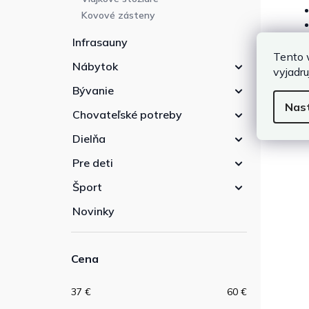
Kovové zásteny
Infrasauny
Tento 
Ef
Nábytok
vyjadru
Bývanie
Záhr
odo
Nas
Chovateľské potreby
úloh
Dielňa
Pre deti
Šport
Novinky
Cena
37
€
60
€