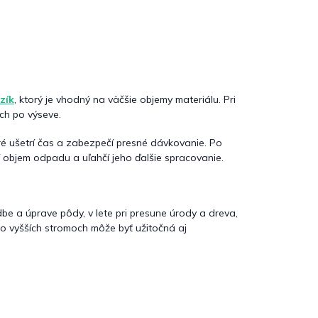
zík
, ktorý je vhodný na väčšie objemy materiálu. Pri
ch po výseve.
oré ušetrí čas a zabezpečí presné dávkovanie. Po
í objem odpadu a uľahčí jeho ďalšie spracovanie.
dbe a úprave pôdy, v lete pri presune úrody a dreva,
i vo vyšších stromoch môže byť užitočná aj