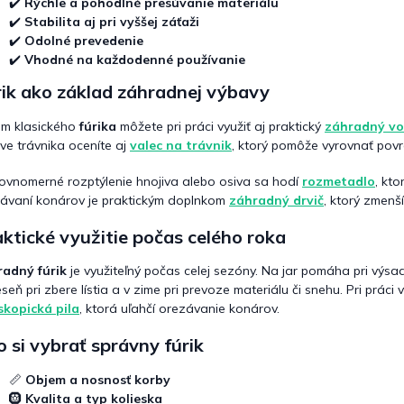
k
✔️
Rýchle a pohodlné presúvanie materiálu
y
✔️
Stabilita aj pri vyššej záťaži
v
✔️
Odolné prevedenie
ý
✔️
Vhodné na každodenné používanie
p
i
ik ako základ záhradnej výbavy
s
u
m klasického
fúrika
môžete pri práci využiť aj praktický
záhradný vo
ve trávnika oceníte aj
valec na trávnik
, ktorý pomôže vyrovnať povr
ovnomerné rozptýlenie hnojiva alebo osiva sa hodí
rozmetadlo
, kt
ávaní konárov je praktickým doplnkom
záhradný drvič
, ktorý zmenš
ktické využitie počas celého roka
adný fúrik
je využiteľný počas celej sezóny. Na jar pomáha pri výsa
eseň pri zbere lístia a v zime pri prevoze materiálu či snehu. Pri prác
skopická pila
, ktorá uľahčí orezávanie konárov.
 si vybrať správny fúrik
📏
Objem a nosnosť korby
🛞
Kvalita a typ kolieska