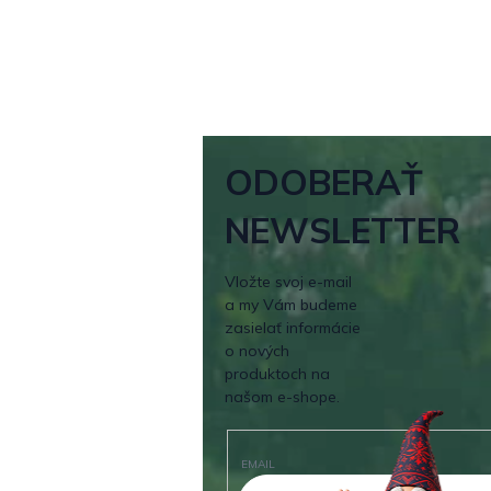
ODOBERAŤ
NEWSLETTER
Vložte svoj e-mail
a my Vám budeme
zasielať informácie
o nových
produktoch na
našom e-shope.
EMAIL