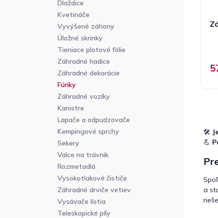
Dlaždice
Kvetináče
Zá
Vyvýšené záhony
P
Úložné skrinky
h
Tieniace plotové fólie
p
j
Záhradné hadice
5
5
Záhradné dekorácie
z
5
Fúriky
h
Záhradné vozíky
Kanistre
Lapače a odpudzovače
Kempingové sprchy
🛠️
J
💪
P
Sekery
Valce na trávnik
Pre
Rozmetadlá
Vysokotlakové čističe
Spoľ
a st
Záhradné drviče vetiev
rieš
Vysávače lístia
Teleskopické píly