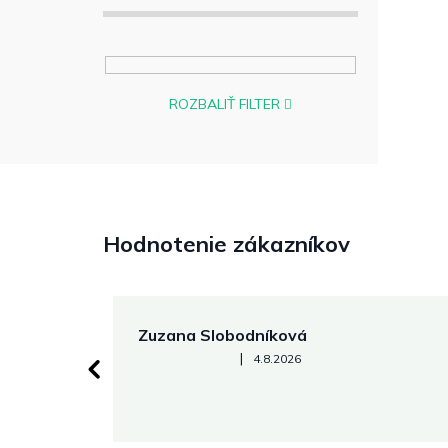
ROZBALIŤ FILTER
Hodnotenie zákazníkov
Zuzana Slobodníková
Hodnotenie obchodu je 5 z 5 hviezdičiek.
|
4.8.2026
 stránke.