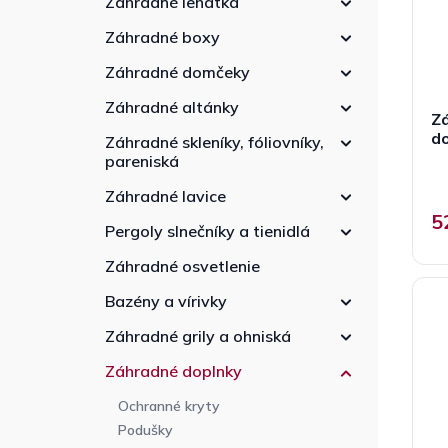
Záhradné lehátka
r
e
d
o
l
u
Záhradné boxy
d
k
u
Záhradné domčeky
t
k
o
Záhradné altánky
t
Zá
v
o
d
Záhradné skleníky, fóliovníky,
v
pareniská
P
h
Záhradné lavice
p
j
5
5
Pergoly slnečníky a tienidlá
z
5
Záhradné osvetlenie
h
Bazény a vírivky
Záhradné grily a ohniská
Záhradné doplnky
Ochranné kryty
Podušky