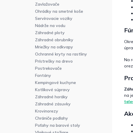
Zavlažovače
Ohrádky na smetné koše
Servírovacie vozíky
Nádrže na vodu
Fúr
Záhradné ploty
Záhradné obrubníky
Okre
Mriežky na odkvapy
úpra
Ochranné kryty na rastliny
Na r
Prístrešky na drevo
orez
Postrekovače
Fontány
Pra
Kempingové kuchyne
Záhr
Kotlíkové súpravy
na j
Záhradné horáky
tele
Záhradné zásuvky
Krovinorezy
Ako
Chrániče podlahy
Poťahy na barové stoly
Vlajkové stožiare