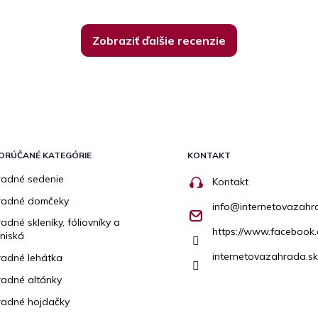
Zobraziť ďalšie recenzie
ORÚČANÉ KATEGÓRIE
KONTAKT
adné sedenie
Kontakt
radné domčeky
info
@
internetovazahr
adné skleníky, fóliovníky a
https://www.facebook.
niská
internetovazahrada.sk
adné lehátka
adné altánky
adné hojdačky