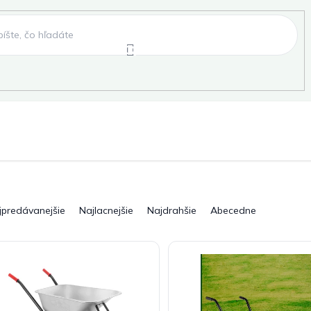
e
Záhradné hojdačky
Záhradné lehátka
, fóliovníky, pareniská
Záhradné lavice
Pergo
jpredávanejšie
Najlacnejšie
Najdrahšie
Abecedne
ky
Záhradné grily a ohniská
Záhradné dopln
elňa
Pre deti
Šport
Novinky