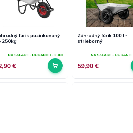
hradný fúrik pozinkovaný
Záhradný fúrik 100 l -
o 250kg
strieborný
riemerné
Priemerné
odnotenie
hodnotenie
NA SKLADE - DODANIE 1-3 DNI
NA SKLADE - DODANIE 
roduktu
produktu
e
je
2,90 €
59,90 €
,0
5,0
z
5
viezdičiek.
hviezdičiek.