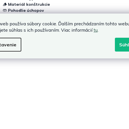
🪵
Materiál konštrukcie
🤲
Pohodlie úchopov
🏗️
Vhodnosť na záhradu alebo stavbu
web používa súbory cookie. Ďalším prechádzaním tohto web
ektívna práca bez zbytočnej námahy
jete súhlas s ich používaním. Viac informácií
tu
.
adné fúriky
sú nenahraditeľným pomocníkom pri každodenných činnost
lný
stavebný fúrik
alebo praktický
záhradný fúrik
na drevo, správna
tavenie
Súh
e. Doprajte si spoľahlivého pomocníka, ktorý zvládne každú výzvu vo