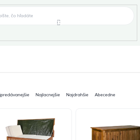
e
Záhradné hojdačky
Záhradné lehátka
, fóliovníky, pareniská
Záhradné lavice
Pergo
jpredávanejšie
Najlacnejšie
Najdrahšie
Abecedne
ky
Záhradné grily a ohniská
Záhradné dopln
elňa
Pre deti
Šport
Novinky