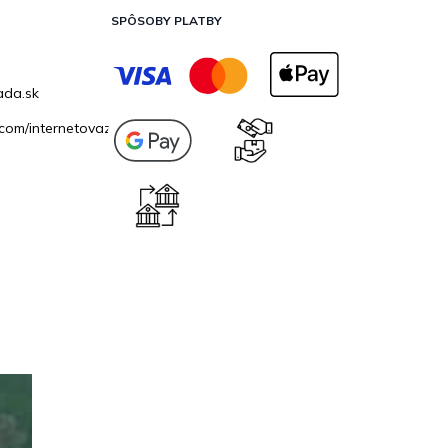
SPÔSOBY PLATBY
ada.sk
com/internetovazahrada.sk/