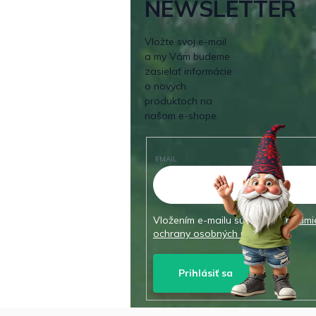
NEWSLETTER
Vložte svoj e-mail
a my Vám budeme
zasielať informácie
o nových
produktoch na
našom e-shope.
EMAIL
Vložením e-mailu súhlasíte s
podmi
ochrany osobných údajov
Prihlásiť sa