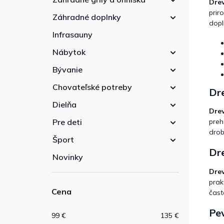
Dre
prir
Záhradné doplnky
dopl
Infrasauny
Nábytok
Bývanie
Chovateľské potreby
Dr
Dielňa
Dre
preh
Pre deti
drob
Šport
Dre
Novinky
Dre
prak
Cena
čast
Pev
99
€
135
€