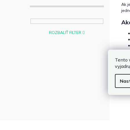
Ak j
jedn
Ako
ROZBALIŤ FILTER
Tento 
vyjadru
Prí
Dre
Nas
prir
ktor