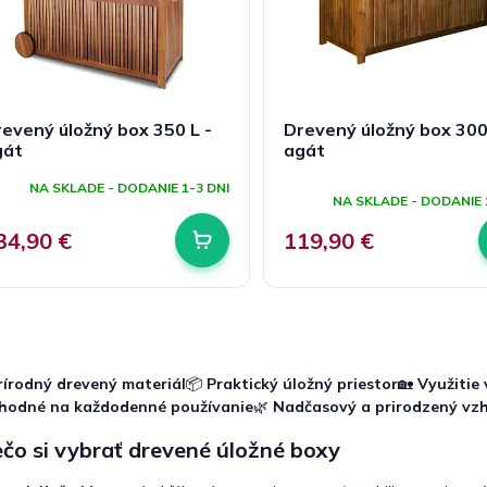
evený úložný box 350 L -
Drevený úložný box 300
gát
agát
Priemerné
NA SKLADE - DODANIE 1-3 DNI
hodnotenie
NA SKLADE - DODANIE 
produktu
je
34,90 €
119,90 €
5,0
z
5
hviezdičiek.
O
v
l
rírodný drevený materiál
📦
Praktický úložný priestor
🏡
Využitie v
á
hodné na každodenné používanie
🌿
Nadčasový a prirodzený vz
d
a
čo si vybrať drevené úložné boxy
c
i