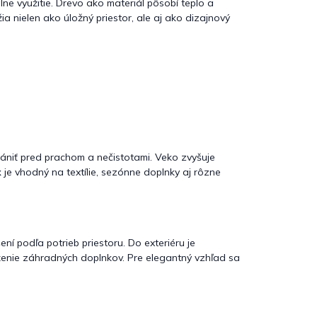
lne využitie. Drevo ako materiál pôsobí teplo a
ia nielen ako úložný priestor, ale aj ako dizajnový
rániť pred prachom a nečistotami. Veko zvyšuje
x
je vhodný na textílie, sezónne doplnky aj rôzne
í podľa potrieb priestoru. Do exteriéru je
ženie záhradných doplnkov. Pre elegantný vzhľad sa