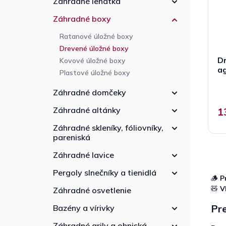
Záhradné lehátka
r
e
d
o
l
u
Záhradné boxy
d
k
u
Ratanové úložné boxy
t
k
Drevené úložné boxy
o
t
Dr
v
Kovové úložné boxy
o
a
Plastové úložné boxy
v
Záhradné domčeky
Záhradné altánky
1
Záhradné skleníky, fóliovníky,
pareniská
Záhradné lavice
Pergoly slnečníky a tienidlá
🪵
P
🧸
V
Záhradné osvetlenie
Pre
Bazény a vírivky
Záhradné grily a ohniská