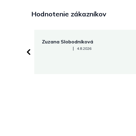
Hodnotenie zákazníkov
Zuzana Slobodníková
Hodnotenie obchodu je 5 z 5 hviezdičiek.
|
4.8.2026
 stránke.
Z