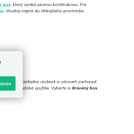
ý box
, ktorý vyniká pevnou konštrukciou. Pre
ox
, vhodný najmä do vlhkejšieho prostredia.
u
 svoje veci prehľadne uložené a zároveň zachovať
lasím
dizajn a dlhodobé využitie. Vyberte si
drevený box
,
a aj vonku.