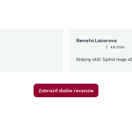
Renata Lazorova
Hodnotenie obchodu je 5 z 
|
4.8.2026
Krásny stôl. Splnil moje 
Zobraziť ďalšie recenzie