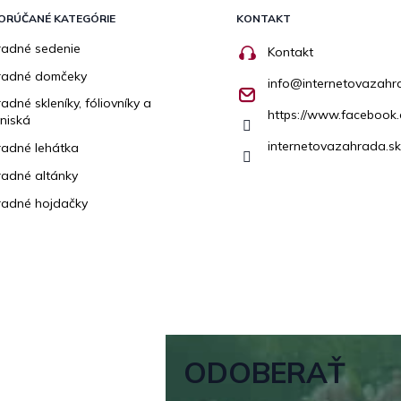
ORÚČANÉ KATEGÓRIE
KONTAKT
adné sedenie
Kontakt
radné domčeky
info
@
internetovazahr
adné skleníky, fóliovníky a
https://www.facebook.
niská
internetovazahrada.sk
adné lehátka
adné altánky
adné hojdačky
ODOBERAŤ