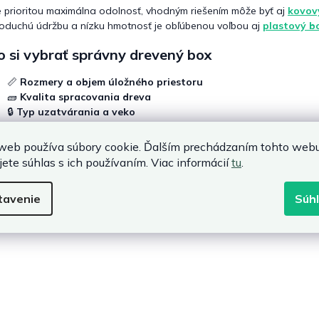
e prioritou maximálna odolnosť, vhodným riešením môže byť aj
kovov
oduchú údržbu a nízku hmotnosť je obľúbenou voľbou aj
plastový b
 si vybrať správny drevený box
📏
Rozmery a objem úložného priestoru
🧱
Kvalita spracovania dreva
🔒
Typ uzatvárania a veko
🏡
Vhodnosť pre interiér alebo exteriér
🎨
Dizajn a povrchová úprava
web používa súbory cookie. Ďalším prechádzaním tohto web
jete súhlas s ich používaním. Viac informácií
tu
.
rodný poriadok pre každý priestor
vené úložné boxy
sú praktickým riešením pre každého, kto chce mať
tavenie
Súh
odzený vzhľad priestoru. Ponúkajú funkčný úložný priestor, estetický 
ý vám pomôže udržať poriadok a vytvoriť harmonické prostredie dom