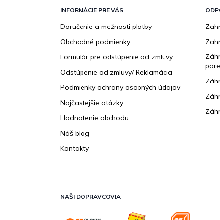
á
p
INFORMÁCIE PRE VÁS
ODP
ä
Doručenie a možnosti platby
Zahr
t
Obchodné podmienky
Zah
i
e
Záhr
Formulár pre odstúpenie od zmluvy
pare
Odstúpenie od zmluvy/ Reklamácia
Záhr
Podmienky ochrany osobných údajov
Záhr
Najčastejšie otázky
Záhr
Hodnotenie obchodu
Náš blog
Kontakty
NAŠI DOPRAVCOVIA