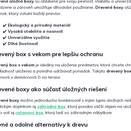
vené úložné boxy
sú obľúbené pre svoju pevnosť, stabilitu a univerzá
e
p
odzene a zároveň umožňuje dlhodobé používanie.
Drevené boxy
slúž
r
nok, ktorý zútulní každý priestor.
v
k
✔️
Ekologický a prírodný materiál
y
✔️
Vysoká stabilita a nosnosť
v
✔️
Univerzálne využitie
ý
✔️
Dlhá životnosť
p
i
evený box s vekom pre lepšiu ochranu
s
u
vený box s vekom
je ideálny na uloženie predmetov, ktoré chcete ch
ľadnosť uloženia a pomáha udržiavať poriadok. Takýto
drevený bo
nosti v domácnosti či na terase.
vené boxy ako súčasť úložných riešení
vené boxy
možno jednoducho kombinovať s inými typmi úložných riešen
tickým doplnkom aj
záhradný box
, ktorý ponúka väčší objem na ulo
o volí aj
ratanový box
, ktorý ladí so záhradným nábytkom.
né a odolné alternatívy k drevu