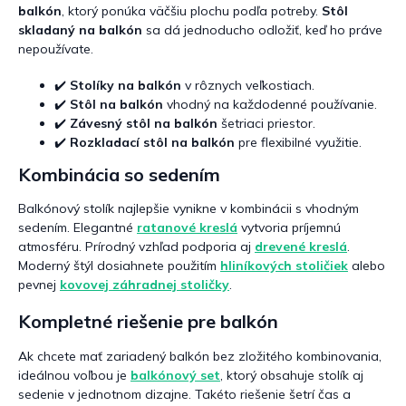
balkón
, ktorý ponúka väčšiu plochu podľa potreby.
Stôl
p
i
skladaný na balkón
sa dá jednoducho odložiť, keď ho práve
s
nepoužívate.
u
✔️
Stolíky na balkón
v rôznych veľkostiach.
✔️
Stôl na balkón
vhodný na každodenné používanie.
✔️
Závesný stôl na balkón
šetriaci priestor.
✔️
Rozkladací stôl na balkón
pre flexibilné využitie.
Kombinácia so sedením
Balkónový stolík najlepšie vynikne v kombinácii s vhodným
sedením. Elegantné
ratanové kreslá
vytvoria príjemnú
atmosféru. Prírodný vzhľad podporia aj
drevené kreslá
.
Moderný štýl dosiahnete použitím
hliníkových stoličiek
alebo
pevnej
kovovej záhradnej stoličky
.
Kompletné riešenie pre balkón
Ak chcete mať zariadený balkón bez zložitého kombinovania,
ideálnou voľbou je
balkónový set
, ktorý obsahuje stolík aj
sedenie v jednotnom dizajne. Takéto riešenie šetrí čas a