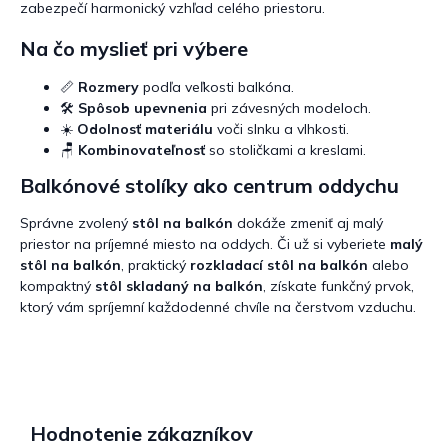
zabezpečí harmonický vzhľad celého priestoru.
Na čo myslieť pri výbere
📏
Rozmery
podľa veľkosti balkóna.
🛠️
Spôsob upevnenia
pri závesných modeloch.
☀️
Odolnosť materiálu
voči slnku a vlhkosti.
🪑
Kombinovateľnosť
so stoličkami a kreslami.
Balkónové stolíky ako centrum oddychu
Správne zvolený
stôl na balkón
dokáže zmeniť aj malý
priestor na príjemné miesto na oddych. Či už si vyberiete
malý
stôl na balkón
, praktický
rozkladací stôl na balkón
alebo
kompaktný
stôl skladaný na balkón
, získate funkčný prvok,
ktorý vám spríjemní každodenné chvíle na čerstvom vzduchu.
Hodnotenie zákazníkov