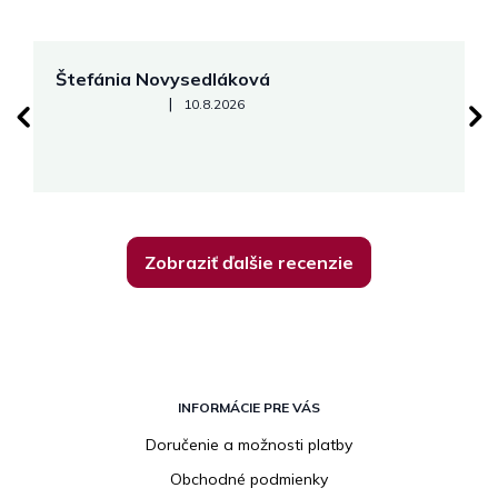
Štefánia Novysedláková
M
Hodnotenie obchodu je 5 z 5 hviezdičiek.
|
10.8.2026
Zobraziť ďalšie recenzie
Z
á
INFORMÁCIE PRE VÁS
p
Doručenie a možnosti platby
ä
Obchodné podmienky
t