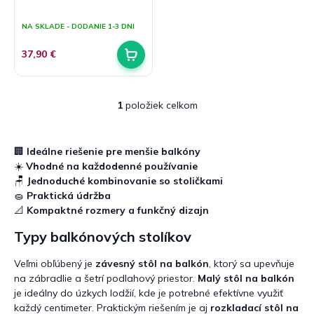
v
t
Priemerné
hodnotenie
o
NA SKLADE - DODANIE 1-3 DNI
produktu
v
je
37,90 €
5,0
z
5
hviezdičiek.
1
položiek celkom
O
v
l
á
🏢
Ideálne riešenie pre menšie balkóny
d
☀️
Vhodné na každodenné používanie
a
🪑
Jednoduché kombinovanie so stoličkami
c
🧽
Praktická údržba
i
📐
Kompaktné rozmery a funkčný dizajn
e
p
Typy balkónových stolíkov
r
v
Veľmi obľúbený je
závesný stôl na balkón
, ktorý sa upevňuje
k
na zábradlie a šetrí podlahový priestor.
Malý stôl na balkón
y
je ideálny do úzkych lodžií, kde je potrebné efektívne využiť
v
každý centimeter. Praktickým riešením je aj
rozkladací stôl na
ý