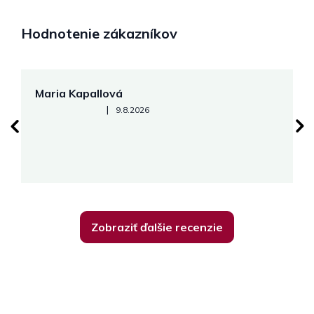
Hodnotenie zákazníkov
Maria Kapallová
J
Hodnotenie obchodu je 5 z 5 hviezdičiek.
|
9.8.2026
Zobraziť ďalšie recenzie
Z