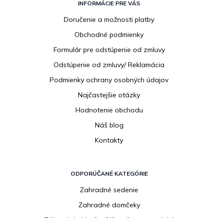
á
INFORMÁCIE PRE VÁS
p
Doručenie a možnosti platby
ä
Obchodné podmienky
t
i
Formulár pre odstúpenie od zmluvy
e
Odstúpenie od zmluvy/ Reklamácia
Podmienky ochrany osobných údajov
Najčastejšie otázky
Hodnotenie obchodu
Náš blog
Kontakty
ODPORÚČANÉ KATEGÓRIE
Zahradné sedenie
Zahradné domčeky