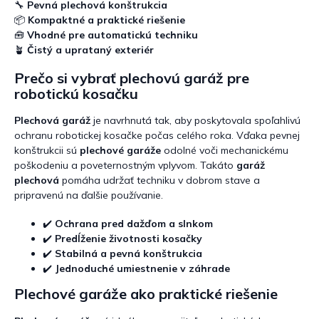
d
🔧
Pevná plechová konštrukcia
a
📦
Kompaktné a praktické riešenie
c
🧰
Vhodné pre automatickú techniku
i
🪴
Čistý a uprataný exteriér
e
p
Prečo si vybrať plechovú garáž pre
r
robotickú kosačku
v
k
Plechová garáž
je navrhnutá tak, aby poskytovala spoľahlivú
y
v
ochranu robotickej kosačke počas celého roka. Vďaka pevnej
ý
konštrukcii sú
plechové garáže
odolné voči mechanickému
p
poškodeniu a poveternostným vplyvom. Takáto
garáž
i
plechová
pomáha udržať techniku v dobrom stave a
s
pripravenú na ďalšie používanie.
u
✔️
Ochrana pred dažďom a slnkom
✔️
Predĺženie životnosti kosačky
✔️
Stabilná a pevná konštrukcia
✔️
Jednoduché umiestnenie v záhrade
Plechové garáže ako praktické riešenie