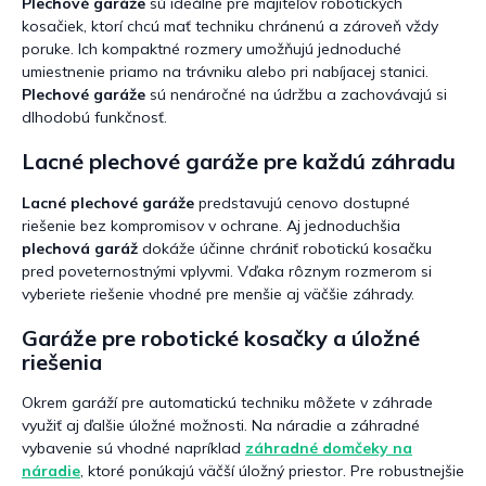
Plechové garáže
sú ideálne pre majiteľov robotických
kosačiek, ktorí chcú mať techniku chránenú a zároveň vždy
poruke. Ich kompaktné rozmery umožňujú jednoduché
umiestnenie priamo na trávniku alebo pri nabíjacej stanici.
Plechové garáže
sú nenáročné na údržbu a zachovávajú si
dlhodobú funkčnosť.
Lacné plechové garáže pre každú záhradu
Lacné plechové garáže
predstavujú cenovo dostupné
riešenie bez kompromisov v ochrane. Aj jednoduchšia
plechová garáž
dokáže účinne chrániť robotickú kosačku
pred poveternostnými vplyvmi. Vďaka rôznym rozmerom si
vyberiete riešenie vhodné pre menšie aj väčšie záhrady.
Garáže pre robotické kosačky a úložné
riešenia
Okrem garáží pre automatickú techniku môžete v záhrade
využiť aj ďalšie úložné možnosti. Na náradie a záhradné
vybavenie sú vhodné napríklad
záhradné domčeky na
náradie
, ktoré ponúkajú väčší úložný priestor. Pre robustnejšie