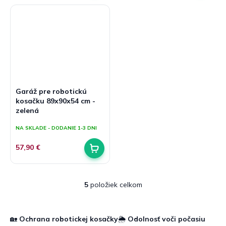
Garáž pre robotickú
kosačku 89x90x54 cm -
zelená
NA SKLADE - DODANIE 1-3 DNI
57,90 €
5
položiek celkom
O
v
l
á
🏡
Ochrana robotickej kosačky
🌦️
Odolnosť voči počasiu