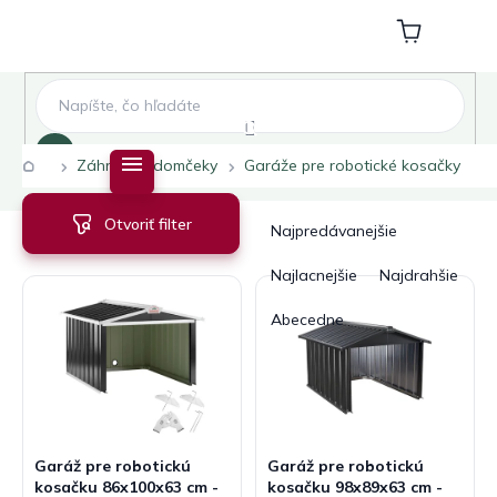
Prejsť
na
Nákupný
obsah
košík
Hľadať
Domov
Záhradné domčeky
Garáže pre robotické kosačky
V
R
Otvoriť filter
ý
a
Najpredávanejšie
p
d
i
e
Najlacnejšie
Najdrahšie
s
n
Abecedne
p
i
r
e
o
p
d
r
u
o
k
d
Garáž pre robotickú
Garáž pre robotickú
t
u
kosačku 86x100x63 cm -
kosačku 98x89x63 cm -
o
k