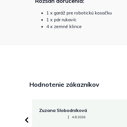
Rozsah doručenia:
1 x garáž pre robotickú kosačku
1 x pár rukavíc
4 x zemné klince
Hodnotenie zákazníkov
Zuzana Slobodníková
Hodnotenie obchodu je 5 z 5 hviezdičiek.
|
4.8.2026