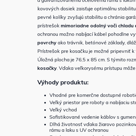
a galvanizovanému oceľovému rámu s lakom 
kovových dosiek zaisťuje optimálnu stabilit
pevné kolíky zvyšujú stabilitu a chránia ga
prístrešok
mimoriadne odolný voči chladu 
ochranou možno nabíjací kábel pohodlne vy
povrchy
ako trávnik, betónové základy, dl
Prístrešok pre kosačku je možné pripevniť
Úložná plocha je 76,5 x 85 cm. S týmito ro
kosačky
. Vďaka veľkorysému prístupu môže 
Výhody produktu:
Vhodné pre komerčne dostupné roboti
Veľký priestor pre roboty a nabíjaciu st
Veľký vchod
Sofistikované vedenie káblov s gume
Dlhá životnosť vďaka žiarovo pozink
rámu a laku s UV ochranou