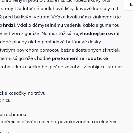
chráneným proti UV žiareniu. Lichobežníkový tvar
u steny. Dodatočné podlahové lišty, kovové konzoly a 4
ráž pred búrlivým vetrom. Vďaka kvalitnému zinkovaniu je
a hrdzi
. Vďaka dômyselnému vedeniu kábla s gumenou
viesť von z garáže. Na montáž sú
najvhodnejšie rovné
áždené plochy alebo pohľadové betónové dosky.
 k tvrdým povrchom pomocou bežne dostupných skrutiek.
zmermi sú garáže vhodné
pre komerčné robotické
robotická kosačka bezpečne zakotviť v nabíjacej stanici.
cké kosačky na trávu
anicu
nou ochranou
ovanému oceľovému plechu, pozinkovanému oceľovému