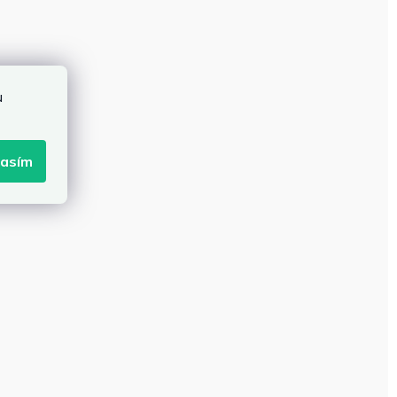
u
lasím