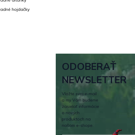
adné altánky
adné hojdačky
ODOBERAŤ
NEWSLETTER
Vložte svoj e-mail
a my Vám budeme
zasielať informácie
o nových
produktoch na
našom e-shope.