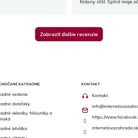
Krásny stôl. Splnil moje 
Zobraziť ďalšie recenzie
ORÚČANÉ KATEGÓRIE
KONTAKT
adné sedenie
Kontakt
radné domčeky
info
@
internetovazahr
adné skleníky, fóliovníky a
https://www.facebook.
niská
internetovazahrada.sk
adné lehátka