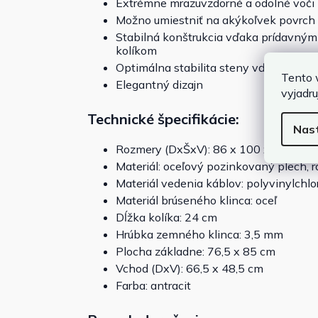
Extrémne mrazuvzdorné a odolné voči 
Možno umiestniť na akýkoľvek povrch
Stabilná konštrukcia vďaka prídavný
kolíkom
Optimálna stabilita steny vďaka lich
Tento 
Elegantný dizajn
vyjadru
Technické špecifikácie:
Nas
Rozmery (DxŠxV): 86 x 100 x 63/51 c
Materiál: oceľový pozinkovaný plech, 
Materiál vedenia káblov: polyvinylchlo
Materiál brúseného klinca: oceľ
Dĺžka kolíka: 24 cm
Hrúbka zemného klinca: 3,5 mm
Plocha základne: 76,5 x 85 cm
Vchod (DxV): 66,5 x 48,5 cm
Farba: antracit