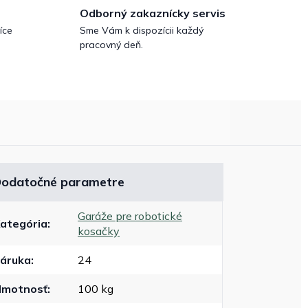
Odborný zakaznícky servis
íce
Sme Vám k dispozícii každý
pracovný deň.
odatočné parametre
Garáže pre robotické
ategória
:
kosačky
áruka
:
24
motnosť
:
100 kg