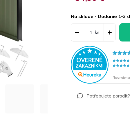
Jednotková
cena:
Na sklade - Dodanie 1-3 d