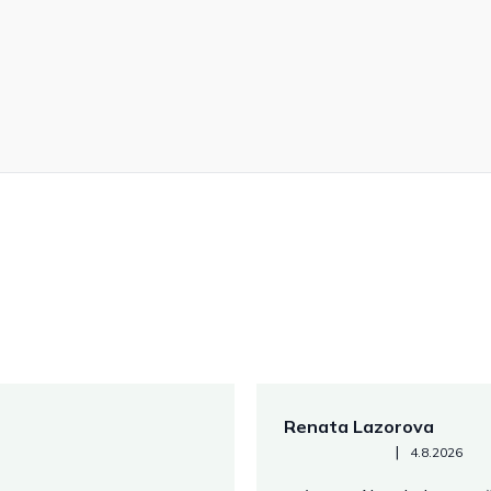
Renata Lazorova
Hodnotenie obchodu je 5 z 
|
4.8.2026