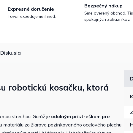
Bezpečný nákup
Expresné doručenie
Sme overený obchod. Tis
Tovar expedujeme ihneď.
spokojných zákazníkov.
Diskusia
D
u robotickú kosačku, ktorá
K
Z
kmou strechou. Garáž je
odolným prístreškom pre
 materiálu zo žiarovo pozinkovaného oceľového plechu
H