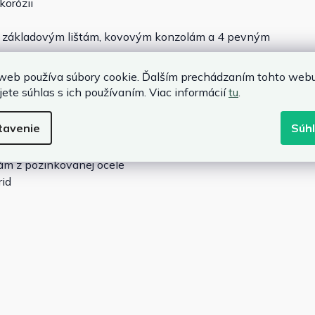
korózii
m základovým lištám, kovovým konzolám a 4 pevným
obežníkovému tvaru kovových dosiek
web používa súbory cookie. Ďalším prechádzaním tohto web
jete súhlas s ich používaním. Viac informácií
tu
.
tavenie
Súh
m
rám z pozinkovanej ocele
rid