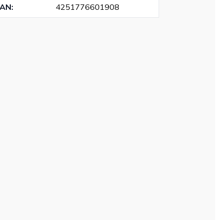
EAN
:
4251776601908