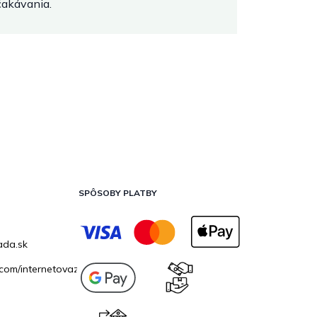
očakávania.
SPÔSOBY PLATBY
ada.sk
com/internetovazahrada.sk/