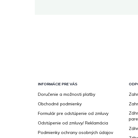
 stránke.
Z
á
p
INFORMÁCIE PRE VÁS
ODP
ä
Doručenie a možnosti platby
Zahr
t
Obchodné podmienky
Zah
i
e
Záhr
Formulár pre odstúpenie od zmluvy
pare
Odstúpenie od zmluvy/ Reklamácia
Záhr
Podmienky ochrany osobných údajov