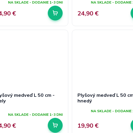
NA SKLADE - DODANIE 1-3 DNI
NA SKLADE - DODANIE 
4,90 €
24,90 €
yšový medveď L 50 cm -
Plyšový medveď L 50 cm
ely
hnedý
riemerné
NA SKLADE - DODANIE 
odnotenie
NA SKLADE - DODANIE 1-3 DNI
roduktu
e
4,90 €
19,90 €
,0