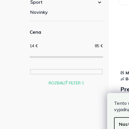
Šport
5
h
Novinky
Cena
14
€
85
€
🧸
M
👶
B
ROZBALIŤ FILTER
Pre
Kval
Tento 
domi
vyjadru
Pre 
Nas