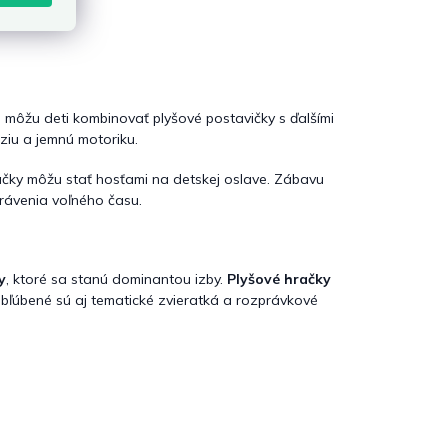
h môžu deti kombinovať plyšové postavičky s ďalšími
áziu a jemnú motoriku.
račky môžu stať hosťami na detskej oslave. Zábavu
 trávenia voľného času.
y
, ktoré sa stanú dominantou izby.
Plyšové hračky
Obľúbené sú aj tematické zvieratká a rozprávkové