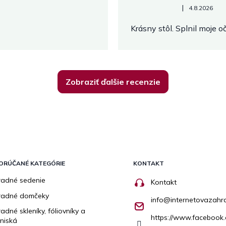
Hodnotenie obchodu je 5 z 
|
4.8.2026
Krásny stôl. Splnil moje 
Zobraziť ďalšie recenzie
ORÚČANÉ KATEGÓRIE
KONTAKT
adné sedenie
Kontakt
radné domčeky
info
@
internetovazahr
adné skleníky, fóliovníky a
https://www.facebook.
niská