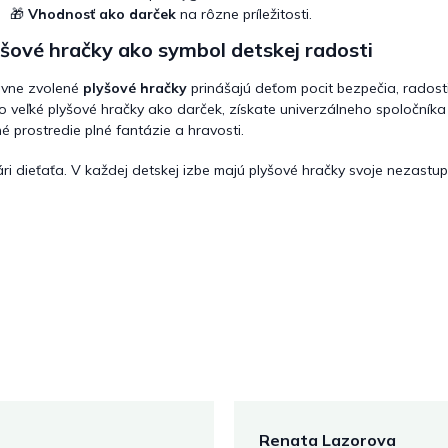
🎁
Vhodnosť ako darček
na rôzne príležitosti.
šové hračky ako symbol detskej radosti
ávne zvolené
plyšové hračky
prinášajú deťom pocit bezpečia, radost
o veľké plyšové hračky ako darček, získate univerzálneho spoloční
né prostredie plné fantázie a hravosti.
ári dieťaťa. V každej detskej izbe majú plyšové hračky svoje nezastup
Renata Lazorova