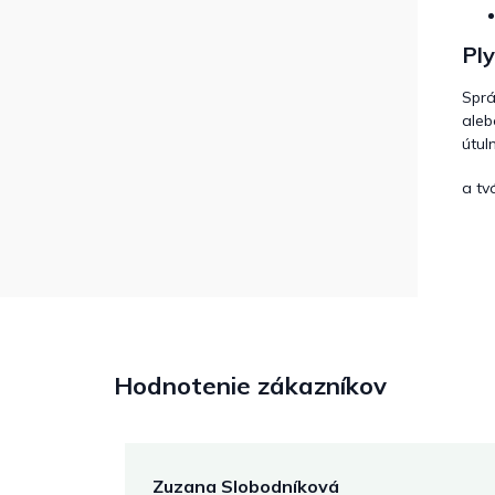
Ply
Spr
aleb
útul
a tv
Hodnotenie zákazníkov
Zuzana Slobodníková