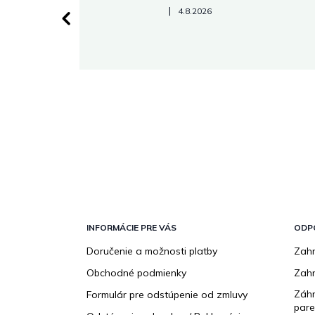
Hodnotenie obchodu je 5 z 5 hviezdičiek.
|
4.8.2026
 stránke.
Z
á
p
INFORMÁCIE PRE VÁS
ODP
ä
Doručenie a možnosti platby
Zahr
t
Obchodné podmienky
Zah
i
e
Záhr
Formulár pre odstúpenie od zmluvy
pare