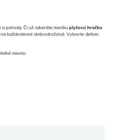
i a pohody. Či už vyberáte menšiu
plyšovú hračku
ka na každodenné dobrodružstvá. Vytvorte deťom
iteľné miesto.
Martina