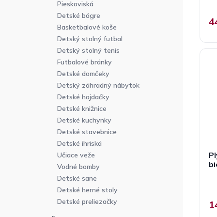
Pieskoviská
Detské bágre
4
Basketbalové koše
Detský stolný futbal
Detský stolný tenis
Futbalové bránky
Detské domčeky
Detský záhradný nábytok
Detské hojdačky
Detské knižnice
Detské kuchynky
Detské stavebnice
Detské ihriská
Pl
Učiace veže
bi
Vodné bomby
P
Detské sane
h
Detské herné stoly
p
j
Detské preliezačky
1
5
z