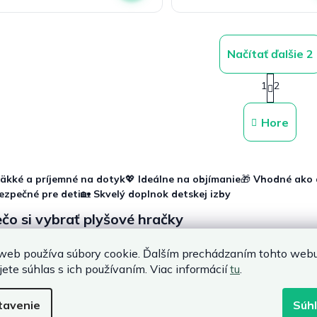
viezdičiek.
Načítať ďalšie 2
S
1
2
t
O
r
v
á
l
Hore
n
á
k
d
o
a
v
c
a
äkké a príjemné na dotyk
💖
Ideálne na objímanie
🎁
Vhodné ako 
n
i
ezpečné pre deti
🏡
Skvelý doplnok detskej izby
i
e
e
p
čo si vybrať plyšové hračky
r
v
itná
plyšová hračka
podporuje emocionálny vývoj dieťaťa a vytvára p
web používa súbory cookie. Ďalším prechádzaním tohto web
k
nantou izby a zároveň pohodlným spoločníkom pri oddychu. Menšie m
y
jete súhlas s ich používaním. Viac informácií
tu
.
aktívnejšie deti je vhodným doplnkom aj
hojdacia hračka
, ktorá pod
v
ý
✔️
Príjemný materiál
vhodný na každodenné používanie.
tavenie
Súh
p