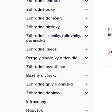
Záhradné lehátka
r
e
d
o
l
u
Záhradné boxy
d
k
u
Záhradné domčeky
t
k
o
Záhradné altánky
t
P
v
o
bi
Záhradné skleníky, fóliovníky,
v
pareniská
Záhradné lavice
2
Pergoly slnečníky a tienidlá
Záhradné osvetlenie
Bazény a vírivky
Záhradné grily a ohniská
Záhradné doplnky
Infrasauny
Nábytok