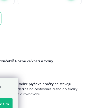
darček
🌈
Rôzne veľkosti a tvary
ocit istoty.
Veľké plyšové hračky
sa stávajú
u
odely sú ideálne na cestovanie alebo do škôlky.
poruje pohyb a rovnováhu.
lasím