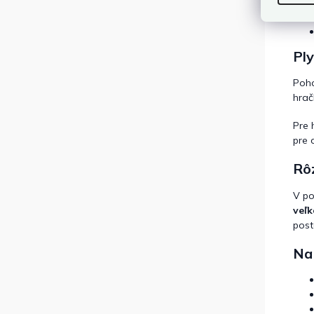
Pl
Poho
hrač
Pre 
pre 
Rôz
V po
veľk
post
Na 