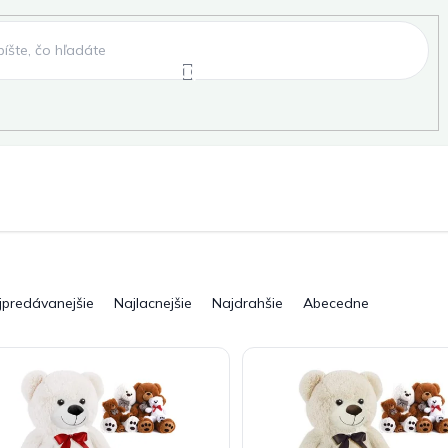
e
Záhradné hojdačky
Záhradné lehátka
, fóliovníky, pareniská
Záhradné lavice
Pergo
jpredávanejšie
Najlacnejšie
Najdrahšie
Abecedne
ky
Záhradné grily a ohniská
Záhradné dopln
elňa
Pre deti
Šport
Novinky