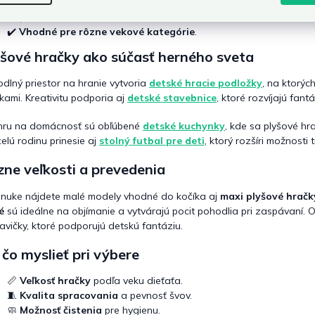
✔️
Široký výber
od malých až po maxi plyšové hračky.
i
✔️
Jednoduchá údržba
a čistenie.
s
u
✔️
Vhodné pre rôzne vekové kategórie
.
yšové hračky ako súčasť herného sveta
dlný priestor na hranie vytvoria
detské hracie podložky
, na ktorýc
kami. Kreativitu podporia aj
detské stavebnice
, ktoré rozvíjajú fant
hru na domácnosť sú obľúbené
detské kuchynky
, kde sa plyšové h
celú rodinu prinesie aj
stolný futbal pre deti
, ktorý rozšíri možnosti
ne veľkosti a prevedenia
nuke nájdete malé modely vhodné do kočíka aj
maxi plyšové hračk
é
sú ideálne na objímanie a vytvárajú pocit pohodlia pri zaspávaní. 
avičky, ktoré podporujú detskú fantáziu.
čo myslieť pri výbere
📏
Veľkosť hračky
podľa veku dieťaťa.
🧵
Kvalita spracovania
a pevnosť švov.
🧼
Možnosť čistenia
pre hygienu.