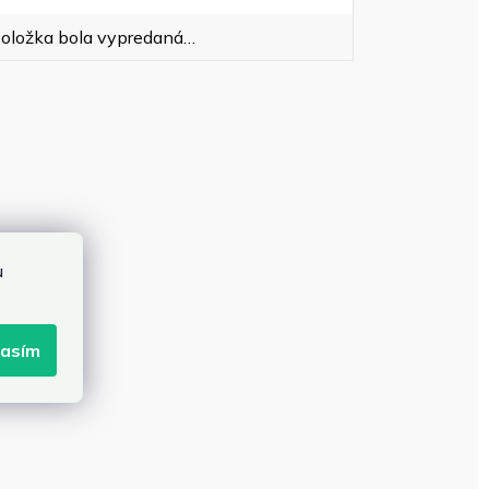
oložka bola vypredaná…
u
lasím