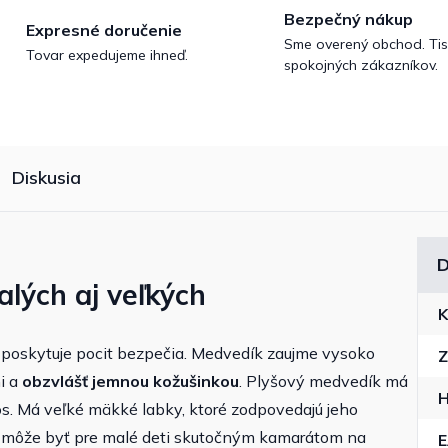
Bezpečný nákup
Expresné doručenie
Sme overený obchod. Tis
Tovar expedujeme ihneď.
spokojných zákazníkov.
Diskusia
D
lých aj veľkých
K
 poskytuje pocit bezpečia. Medvedík zaujme vysoko
Z
i a
obzvlášť jemnou kožušinkou
. Plyšový medvedík má
H
s. Má veľké mäkké labky, ktoré zodpovedajú jeho
 môže byť pre malé deti skutočným kamarátom na