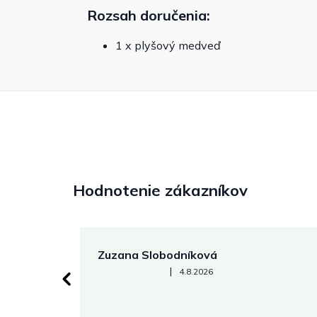
Rozsah doručenia:
1 x plyšový medveď
Hodnotenie zákazníkov
Zuzana Slobodníková
Hodnotenie obchodu je 5 z 5 hviezdičiek.
|
4.8.2026
 stránke.