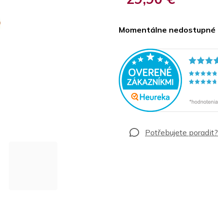
Jednotková
cena:
Momentálne nedostupné