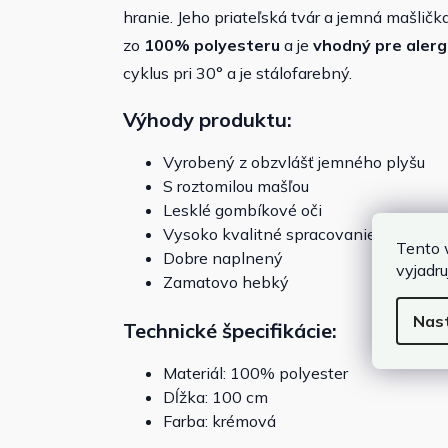
hranie. Jeho priateľská tvár a jemná mašlič
zo
100% polyesteru
a je
vhodný pre
alerg
cyklus pri 30° a je stálofarebný.
Výhody produktu:
Vyrobený z obzvlášť jemného plyšu
S roztomilou mašľou
Lesklé gombíkové oči
Vysoko kvalitné spracovanie
Tento 
Dobre naplnený
vyjadru
Zamatovo hebký
Nas
Technické špecifikácie:
Materiál: 100% polyester
Dĺžka: 100 cm
Farba: krémová