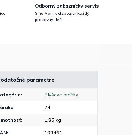
Odborný zakaznícky servis
íce
Sme Vám k dispozícii každý
pracovný deň.
odatočné parametre
ategória
:
Plyšové hračky
áruka
:
24
motnosť
:
1.85 kg
EAN
:
109461