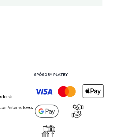
SPÔSOBY PLATBY
ada.sk
com/internetovazahrada.sk/