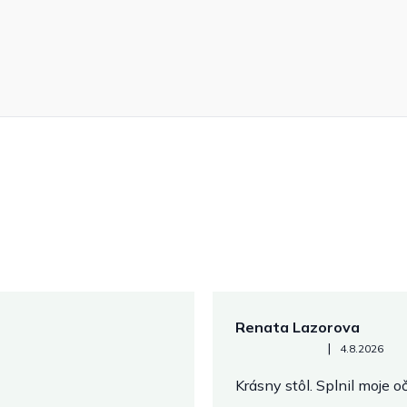
Renata Lazorova
Hodnotenie obchodu je 5 z 
|
4.8.2026
Krásny stôl. Splnil moje 