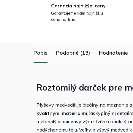
Garancia najnižšej ceny
Garantujeme vám najnižšiu
cenu na trhu.
Popis
Podobné (13)
Hodnotenie
Roztomilý darček pre ma
Plyšový medvedík je ideálny na maznanie a
kvalitnými materiálmi
, láskyplnými detailm
roztomilý usmievavý výraz tváre a mäkký no
nadýchanému telu. Veľký plyšový medvedík