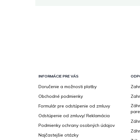
Z
á
p
INFORMÁCIE PRE VÁS
ODP
ä
Doručenie a možnosti platby
Zahr
t
Obchodné podmienky
Zah
i
e
Záhr
Formulár pre odstúpenie od zmluvy
pare
Odstúpenie od zmluvy/ Reklamácia
Záhr
Podmienky ochrany osobných údajov
Záhr
Najčastejšie otázky