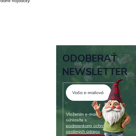
adné hojdačky
ODOBERAŤ
NEWSLETTER
Vložením e-mailu
súhlasíte s
podmienkami ochrany
osobných údajov