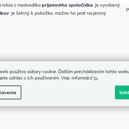
ka robia z medvedíka
príjemného spoločníka
. Je vyrobený
P
ikov
. Je šetrný k pokožke, možno ho prať na jemný
web používa súbory cookie. Ďalším prechádzaním tohto web
jete súhlas s ich používaním. Viac informácií
tu
.
tavenie
Súh