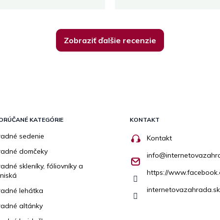
Zobraziť ďalšie recenzie
ORÚČANÉ KATEGÓRIE
KONTAKT
adné sedenie
Kontakt
radné domčeky
info
@
internetovazahr
adné skleníky, fóliovníky a
https://www.facebook.
niská
internetovazahrada.sk
adné lehátka
adné altánky