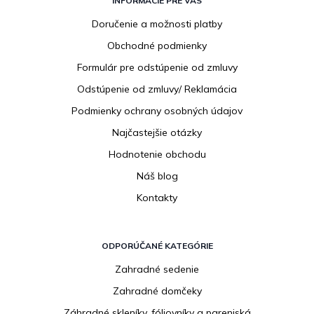
á
INFORMÁCIE PRE VÁS
p
Doručenie a možnosti platby
ä
Obchodné podmienky
t
i
Formulár pre odstúpenie od zmluvy
e
Odstúpenie od zmluvy/ Reklamácia
Podmienky ochrany osobných údajov
Najčastejšie otázky
Hodnotenie obchodu
Náš blog
Kontakty
ODPORÚČANÉ KATEGÓRIE
Zahradné sedenie
Zahradné domčeky
Záhradné skleníky, fóliovníky a pareniská