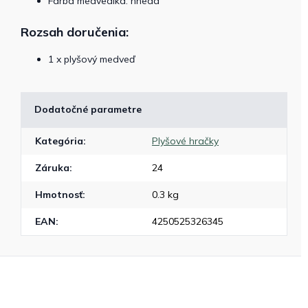
Farba medvedíka: hnedá
Rozsah doručenia:
1 x plyšový medveď
Dodatočné parametre
Kategória
:
Plyšové hračky
Záruka
:
24
Hmotnosť
:
0.3 kg
EAN
:
4250525326345