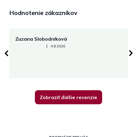
Hodnotenie zákazníkov
Zuzana Slobodníková
R
Hodnotenie obchodu je 5 z 5 hviezdičiek.
|
4.8.2026
su
K
Zobraziť ďalšie recenzie
Z