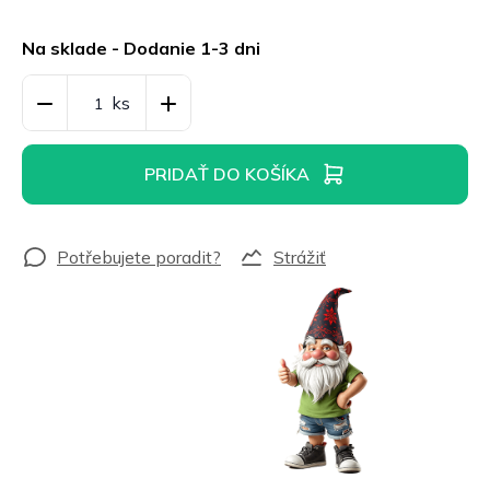
Jednotková
cena:
Na sklade - Dodanie 1-3 dni
PRIDAŤ DO KOŠÍKA
Strážiť