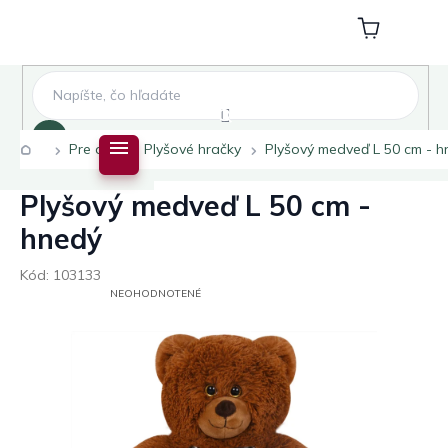
Prejsť
na
Nákupný
obsah
košík
Hľadať
Domov
Pre deti
Plyšové hračky
Plyšový medveď L 50 cm - h
Plyšový medveď L 50 cm -
hnedý
Kód:
103133
PRIEMERNÉ
NEOHODNOTENÉ
HODNOTENIE
PRODUKTU
JE
0,0
Z
5
HVIEZDIČIEK.