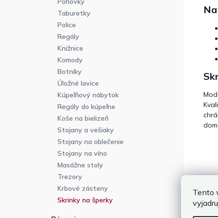
Pohovky
Na 
Taburetky
Police
Regály
Knižnice
Komody
Botníky
Skr
Úložné lavice
Mod
Kúpeľňový nábytok
Kval
Regály do kúpeľne
chrá
Koše na bielizeň
domá
Stojany a vešiaky
Stojany na oblečenie
Stojany na víno
Masážne stoly
Trezory
Krbové zásteny
Tento 
Skrinky na šperky
vyjadru