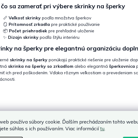
čo sa zamerať pri výbere skrinky na šperky
📏
Veľkosť skrinky
podľa množstva šperkov
🪞
Prítomnosť zrkadla
pre praktické používanie
📦
Počet priehradiek
pre prehľadné uloženie
✨
Dizajn skrinky
podľa štýlu interiéru
inky na šperky pre elegantnú organizáciu dopl
erné
skrinky na šperky
ponúkajú praktické riešenie pre uloženie dopl
itná
skrinka na šperky so zrkadlom
alebo elegantná
šperkovnica
p
niť ich pred poškodením. Vďaka rôznym veľkostiam a prevedeniam sa
cnosti.
web používa súbory cookie. Ďalším prechádzaním tohto web
jete súhlas s ich používaním. Viac informácií
tu
.