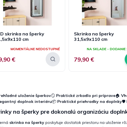
D skrinka na šperky
Skrinka na šperky
1,5x9x110 cm
31,5x9x110 cm
MOMENTÁLNE NEDOSTUPNÉ
NA SKLADE - DODANIE 
9,90 €
79,90 €
O
v
l
rehľadné uloženie šperkov
🪞
Praktické zrkadlo pri príprave
🏠
Vh
á
legantný doplnok interiéru
📦
Praktické priehradky na doplnky
🛡️
d
a
inky na šperky pre dokonalú organizáciu dopln
c
i
erná
skrinka na šperky
poskytuje dostatok priestoru na uloženie r
e