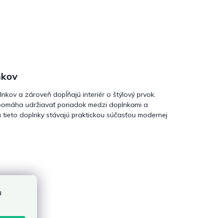
nkov
nkov a zároveň dopĺňajú interiér o štýlový prvok.
omáha udržiavať poriadok medzi doplnkami a
 tieto doplnky stávajú praktickou súčasťou modernej
u