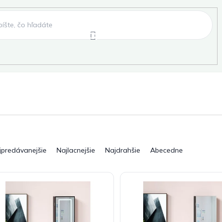
e
Záhradné hojdačky
Záhradné lehátka
, fóliovníky, pareniská
Záhradné lavice
Pergo
jpredávanejšie
Najlacnejšie
Najdrahšie
Abecedne
ky
Záhradné grily a ohniská
Záhradné dopln
elňa
Pre deti
Šport
Novinky