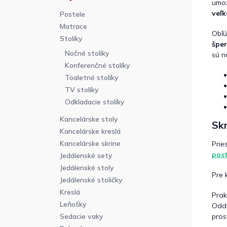
umož
veľk
Postele
Matrace
Obľú
Stolíky
šper
Nočné stolíky
sú n
Konferenčné stolíky
Toaletné stolíky
TV stolíky
Odkladacie stolíky
Kancelárske stoly
Skr
Kancelárske kreslá
Kancelárske skrine
Prie
post
Jedálenské sety
Jedálenské stoly
Pre 
Jedálenské stoličky
Kreslá
Prak
Leňošky
Oddy
pros
Sedacie vaky