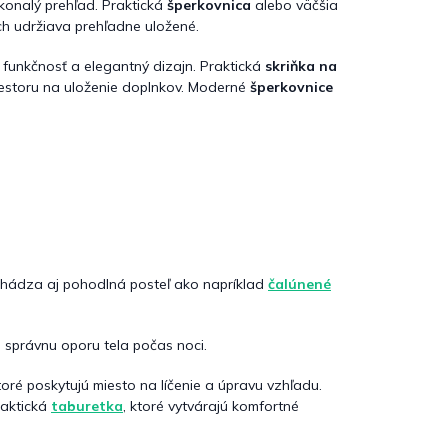
konalý prehľad. Praktická
šperkovnica
alebo väčšia
h udržiava prehľadne uložené.
e funkčnosť a elegantný dizajn. Praktická
skriňka na
riestoru na uloženie doplnkov. Moderné
šperkovnice
chádza aj pohodlná posteľ ako napríklad
čalúnené
 správnu oporu tela počas noci.
ktoré poskytujú miesto na líčenie a úpravu vzhľadu.
raktická
taburetka
, ktoré vytvárajú komfortné