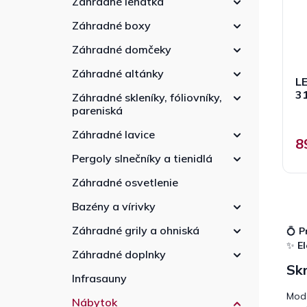
Záhradné lehátka
r
e
d
o
l
u
Záhradné boxy
d
k
u
Záhradné domčeky
t
k
o
Záhradné altánky
t
LE
v
o
3
Záhradné skleníky, fóliovníky,
v
pareniská
Záhradné lavice
8
Pergoly slnečníky a tienidlá
Záhradné osvetlenie
Bazény a vírivky
Záhradné grily a ohniská
💍
P
✨
E
Záhradné doplnky
Skr
Infrasauny
Mod
Nábytok