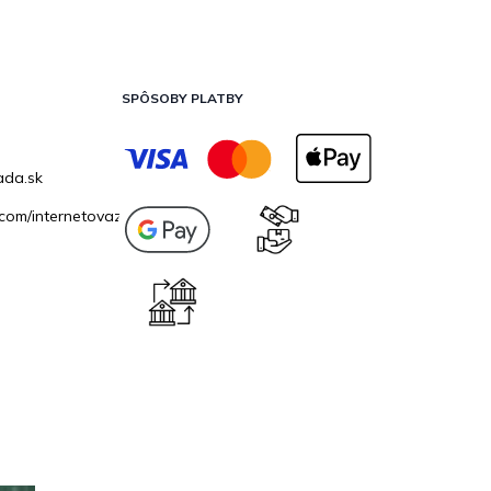
SPÔSOBY PLATBY
ada.sk
com/internetovazahrada.sk/