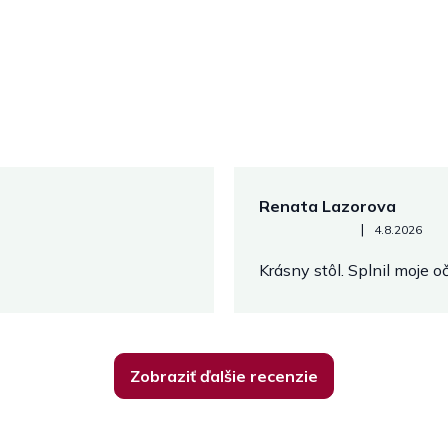
Renata Lazorova
Hodnotenie obchodu je 5 z 
|
4.8.2026
Krásny stôl. Splnil moje 
Zobraziť ďalšie recenzie