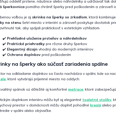
ňujú oddeliť prstene, náušnice alebo náhrdelníky a udržiavať tak do
p
á šperkovnica
pomáha chrániť šperky pred poškodením a zároveň ic
r
v
benou voľbou je aj
skrinka na šperky so zrkadlom
, ktorá kombinuj
k
ky na stenu
šetrí miesto v interiéri a zároveň poskytuje dostatok p
y
v
avrhnuté tak, aby spájali praktickosť s estetickým vzhľadom.
ý
p
✔️
Prehľadné uloženie prsteňov a náhrdelníkov
i
✔️
Praktické priehradky
pre rôzne druhy šperkov
s
✔️
Elegantný dizajn
vhodný do moderných interiérov
u
✔️
Ochrana doplnkov
pred poškodením
inky na šperky ako súčasť zariadenia spálne
stor na odkladanie doplnkov sa často nachádza v spálni, kde sa na
ele
, ktoré vytvárajú príjemné miesto na oddych.
kvalitný spánok sú dôležité aj komfortné
matrace
, ktoré zabezpečujú
tickým doplnkom interiéru môžu byť aj elegantné
toaletné stolíky
, 
chový priestor v domácnosti môžu doplniť pohodlné
kreslá
alebo p
tredie v spálni alebo obývačke.