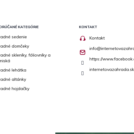
ORÚČANÉ KATEGÓRIE
KONTAKT
adné sedenie
Kontakt
radné domčeky
info
@
internetovazahr
adné skleníky, fóliovníky a
https://www.facebook.
niská
internetovazahrada.sk
adné lehátka
adné altánky
adné hojdačky