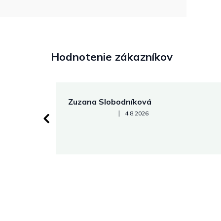
Hodnotenie zákazníkov
Zuzana Slobodníková
Hodnotenie obchodu je 5 z 5 hviezdičiek.
|
4.8.2026
 stránke.