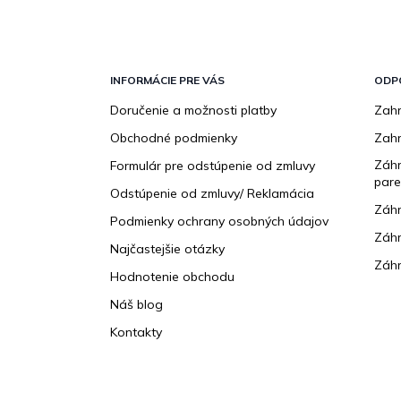
Z
á
p
INFORMÁCIE PRE VÁS
ODP
ä
Doručenie a možnosti platby
Zahr
t
Obchodné podmienky
Zah
i
e
Záhr
Formulár pre odstúpenie od zmluvy
pare
Odstúpenie od zmluvy/ Reklamácia
Záhr
Podmienky ochrany osobných údajov
Záhr
Najčastejšie otázky
Záhr
Hodnotenie obchodu
Náš blog
Kontakty