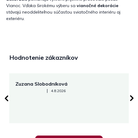
Vianoc. Vďaka širokému výberu sa
vianočné dekorácie
stávajú neoddeliteľnou súčasťou sviatočného interiéru aj
exteriéru.
Hodnotenie zákazníkov
Zuzana Slobodníková
R
Hodnotenie obchodu je 5 z 5 hviezdičiek.
|
4.8.2026
su
K