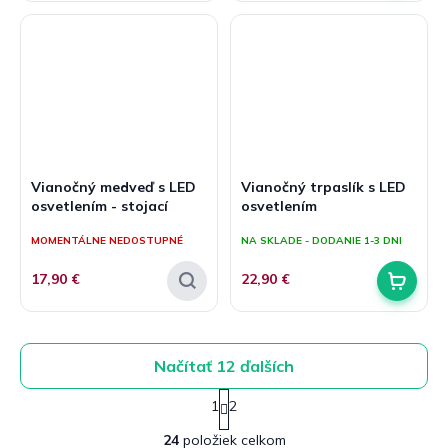
Vianočný medveď s LED
Vianočný trpaslík s LED
osvetlením - stojací
osvetlením
MOMENTÁLNE NEDOSTUPNÉ
NA SKLADE - DODANIE 1-3 DNI
17,90 €
22,90 €
Načítať 12 ďalších
S
1
2
t
O
r
24
položiek celkom
v
á