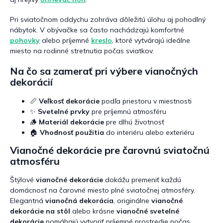
Pri sviatočnom oddychu zohráva dôležitú úlohu aj pohodlný
nábytok. V obývačke sa často nachádzajú komfortné
pohovky
alebo príjemné
kreslo
, ktoré vytvárajú ideálne
miesto na rodinné stretnutia počas sviatkov.
Na čo sa zamerať pri výbere vianočných
dekorácií
📏
Veľkosť dekorácie
podľa priestoru v miestnosti
✨
Svetelné prvky
pre príjemnú atmosféru
🪵
Materiál dekorácie
pre dlhú životnosť
🏠
Vhodnosť použitia
do interiéru alebo exteriéru
Vianočné dekorácie pre čarovnú sviatočnú
atmosféru
Štýlové
vianočné dekorácie
dokážu premeniť každú
domácnosť na čarovné miesto plné sviatočnej atmosféry.
Elegantná
vianočná dekorácia
, originálne
vianočné
dekorácie na stôl
alebo krásne
vianočné svetelné
dekorácie
pomáhajú vytvoriť príjemné prostredie počas