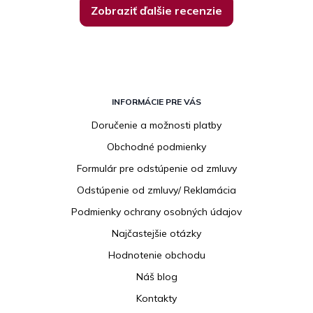
Zobraziť ďalšie recenzie
Z
á
INFORMÁCIE PRE VÁS
p
Doručenie a možnosti platby
ä
Obchodné podmienky
t
i
Formulár pre odstúpenie od zmluvy
e
Odstúpenie od zmluvy/ Reklamácia
Podmienky ochrany osobných údajov
Najčastejšie otázky
Hodnotenie obchodu
Náš blog
Kontakty