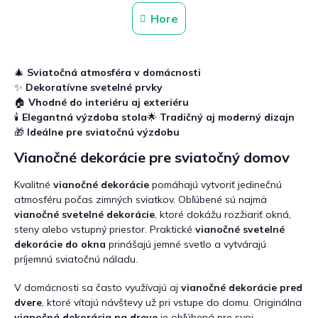
n
l
Hore
k
á
o
d
v
a
a
c
n
🎄
Sviatočná atmosféra v domácnosti
i
i
✨
Dekoratívne svetelné prvky
e
e
🏠
Vhodné do interiéru aj exteriéru
p
🕯️
Elegantná výzdoba stola
🌟
Tradičný aj moderný dizajn
r
🎁
Ideálne pre sviatočnú výzdobu
v
k
Vianočné dekorácie pre sviatočný domov
y
v
Kvalitné
vianočné dekorácie
pomáhajú vytvoriť jedinečnú
ý
atmosféru počas zimných sviatkov. Obľúbené sú najmä
p
i
vianočné svetelné dekorácie
, ktoré dokážu rozžiariť okná,
s
steny alebo vstupný priestor. Praktické
vianočné svetelné
u
dekorácie do okna
prinášajú jemné svetlo a vytvárajú
príjemnú sviatočnú náladu.
V domácnosti sa často využívajú aj
vianočné dekorácie pred
dvere
, ktoré vítajú návštevy už pri vstupe do domu. Originálna
vianočná dekorácia na dreve
je obľúbená pre svoj