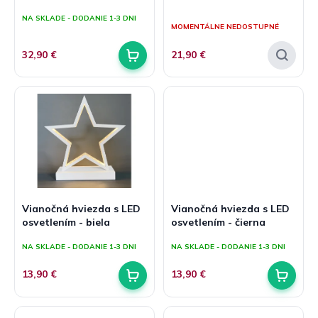
v
t
Priemerné
NA SKLADE - DODANIE 1-3 DNI
hodnotenie
o
MOMENTÁLNE NEDOSTUPNÉ
produktu
v
je
32,90 €
21,90 €
4,0
z
5
hviezdičiek.
Vianočná hviezda s LED
Vianočná hviezda s LED
osvetlením - biela
osvetlením - čierna
NA SKLADE - DODANIE 1-3 DNI
NA SKLADE - DODANIE 1-3 DNI
13,90 €
13,90 €