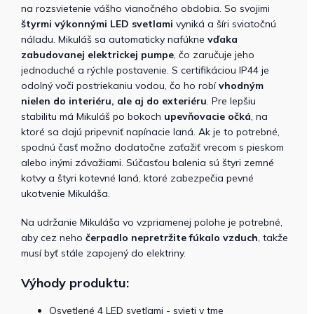
na rozsvietenie vášho vianočného obdobia. So svojimi
štyrmi výkonnými LED svetlami
vyniká a šíri sviatočnú
náladu. Mikuláš sa automaticky nafúkne
vďaka
zabudovanej elektrickej pumpe
, čo zaručuje jeho
jednoduché a rýchle postavenie. S certifikáciou IP44 je
odolný voči postriekaniu vodou, čo ho robí
vhodným
nielen do interiéru, ale aj do exteriéru
. Pre lepšiu
stabilitu má Mikuláš po bokoch
upevňovacie očká
, na
ktoré sa dajú pripevniť napínacie laná. Ak je to potrebné,
spodnú časť možno dodatočne zaťažiť vrecom s pieskom
alebo inými závažiami. Súčasťou balenia sú štyri zemné
kotvy a štyri kotevné laná, ktoré zabezpečia pevné
ukotvenie Mikuláša.
Na udržanie Mikuláša vo vzpriamenej polohe je potrebné,
aby cez neho
čerpadlo nepretržite fúkalo vzduch
, takže
musí byť stále zapojený do elektriny.
Výhody produktu:
Osvetlené 4 LED svetlami - svieti v tme