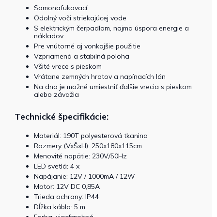
Samonafukovací
Odolný voči striekajúcej vode
S elektrickým čerpadlom, najmä úspora energie a
nákladov
Pre vnútorné aj vonkajšie použitie
Vzpriamená a stabilná poloha
Všité vrece s pieskom
Vrátane zemných hrotov a napínacích lán
Na dno je možné umiestniť ďalšie vrecia s pieskom
alebo závažia
Technické špecifikácie:
Materiál: 190T polyesterová tkanina
Rozmery (VxŠxH): 250x180x115cm
Menovité napätie: 230V/50Hz
LED svetlá: 4 x
Napájanie: 12V / 1000mA / 12W
Motor: 12V DC 0,85A
Trieda ochrany: IP44
Dĺžka kábla: 5 m
Farba: viacfarebná