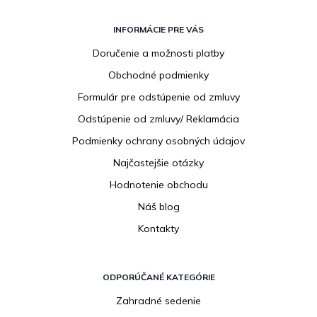
Z
á
INFORMÁCIE PRE VÁS
p
Doručenie a možnosti platby
ä
Obchodné podmienky
t
i
Formulár pre odstúpenie od zmluvy
e
Odstúpenie od zmluvy/ Reklamácia
Podmienky ochrany osobných údajov
Najčastejšie otázky
Hodnotenie obchodu
Náš blog
Kontakty
ODPORÚČANÉ KATEGÓRIE
Zahradné sedenie