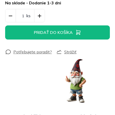
cena:
Na sklade - Dodanie 1-3 dni
PRIDAŤ DO KOŠÍKA
Strážiť