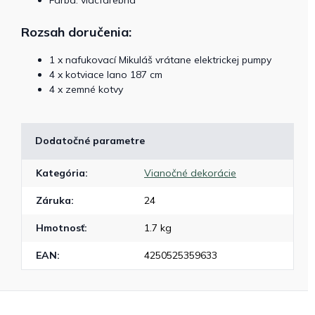
Rozsah doručenia:
1 x nafukovací Mikuláš vrátane elektrickej pumpy
4 x kotviace lano 187 cm
4 x zemné kotvy
Dodatočné parametre
Kategória
:
Vianočné dekorácie
Záruka
:
24
Hmotnosť
:
1.7 kg
EAN
:
4250525359633