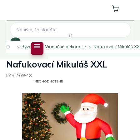
Prejsť
na
Nákupný
obsah
košík
Hľadať
Domov
Bývanie
Vianočné dekorácie
Nafukovací Mikuláš XX
Nafukovací Mikuláš XXL
Kód:
106518
PRIEMERNÉ
NEOHODNOTENÉ
HODNOTENIE
PRODUKTU
JE
0,0
Z
5
HVIEZDIČIEK.