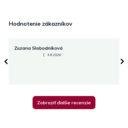
Hodnotenie zákazníkov
Zuzana Slobodníková
R
Hodnotenie obchodu je 5 z 5 hviezdičiek.
|
4.8.2026
su
K
Zobraziť ďalšie recenzie