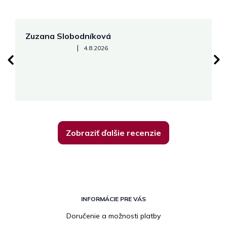
Zuzana Slobodníková
R
Hodnotenie obchodu je 5 z 5 hviezdičiek.
|
4.8.2026
su
K
Zobraziť ďalšie recenzie
Z
á
INFORMÁCIE PRE VÁS
p
Doručenie a možnosti platby
ä