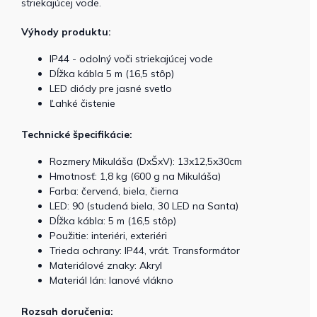
striekajúcej vode.
Výhody produktu:
IP44 - odolný voči striekajúcej vode
Dĺžka kábla 5 m (16,5 stôp)
LED diódy pre jasné svetlo
Ľahké čistenie
Technické špecifikácie:
Rozmery Mikuláša (DxŠxV): 13x12,5x30cm
Hmotnosť: 1,8 kg (600 g na Mikuláša)
Farba: červená, biela, čierna
LED: 90 (studená biela, 30 LED na Santa)
Dĺžka kábla: 5 m (16,5 stôp)
Použitie: interiéri,
exteriéri
Trieda ochrany: IP44, vrát. Transformátor
Materiálové znaky: Akryl
Materiál lán: lanové vlákno
Rozsah doručenia: