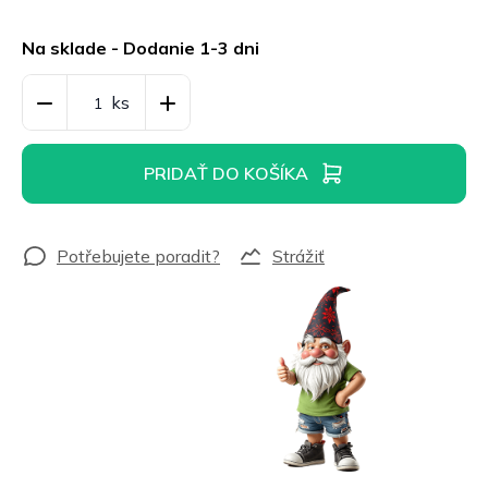
Jednotková
cena:
Na sklade - Dodanie 1-3 dni
PRIDAŤ DO KOŠÍKA
Strážiť