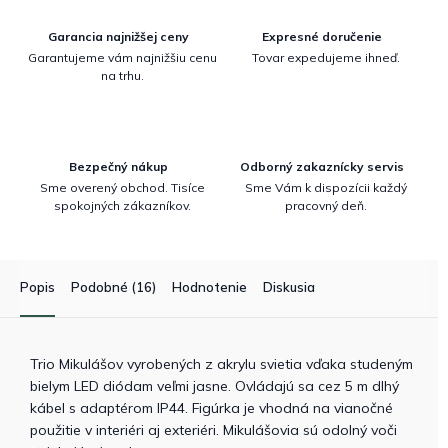
Garancia najnižšej ceny
Expresné doručenie
Garantujeme vám najnižšiu cenu
Tovar expedujeme ihneď.
na trhu.
Bezpečný nákup
Odborný zakaznícky servis
Sme overený obchod. Tisíce
Sme Vám k dispozícii každý
spokojných zákazníkov.
pracovný deň.
Popis
Podobné (16)
Hodnotenie
Diskusia
Trio Mikulášov vyrobených z akrylu svietia vďaka studeným
bielym LED diódam veľmi jasne. Ovládajú sa cez 5 m dlhý
kábel s adaptérom IP44. Figúrka je vhodná na vianočné
použitie v interiéri aj exteriéri. Mikulášovia sú odolný voči