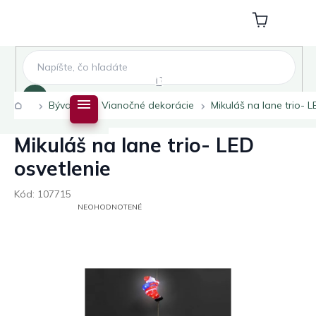
Prejsť
na
Nákupný
obsah
košík
Hľadať
Domov
Bývanie
Vianočné dekorácie
Mikuláš na lane trio- L
Mikuláš na lane trio- LED
osvetlenie
Kód:
107715
PRIEMERNÉ
NEOHODNOTENÉ
HODNOTENIE
PRODUKTU
JE
0,0
Z
5
HVIEZDIČIEK.