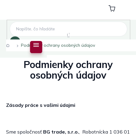
Prejsť
na
Nákupný
obsah
košík
Hľadať
Domov
Podmienky ochrany osobných údajov
Podmienky ochrany
osobných údajov
Zásady práce s vašimi údajmi
Sme spoločnosť
BG trade, s.r.o.
, Robotnícka 1 036 01