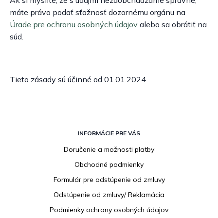
Ak si myslíte, že s údajmi nezaobchádzame správne,
máte právo podať sťažnosť dozornému orgánu na
Úrade pre ochranu osobných údajov
alebo sa obrátiť na
súd.
Tieto zásady sú účinné od 01.01.2024
Z
á
INFORMÁCIE PRE VÁS
p
Doručenie a možnosti platby
ä
Obchodné podmienky
t
i
Formulár pre odstúpenie od zmluvy
e
Odstúpenie od zmluvy/ Reklamácia
Podmienky ochrany osobných údajov