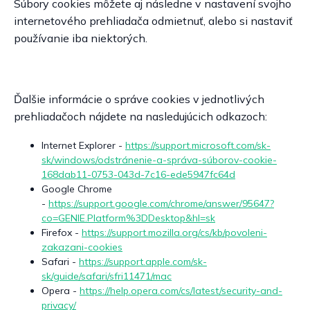
Súbory cookies môžete aj následne v nastavení svojho
internetového prehliadača odmietnuť, alebo si nastaviť
používanie iba niektorých.
Ďalšie informácie o správe cookies v jednotlivých
prehliadačoch nájdete na nasledujúcich odkazoch:
Internet Explorer -
https://support.microsoft.com/sk-
sk/windows/odstránenie-a-správa-súborov-cookie-
168dab11-0753-043d-7c16-ede5947fc64d
Google Chrome
-
https://support.google.com/chrome/answer/95647?
co=GENIE.Platform%3DDesktop&hl=sk
Firefox -
https://support.mozilla.org/cs/kb/povoleni-
zakazani-cookies
Safari -
https://support.apple.com/sk-
sk/guide/safari/sfri11471/mac
Opera -
https://help.opera.com/cs/latest/security-and-
privacy/