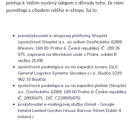
prístup k Vašim osobný údajom z dôvodu toho, že nám
pomáhajú s chodom nášho e-shopu. Sú to:
prevádzkovateľ e-shopovej platformy Shoptet
(spoločnosť Shoptet a.s., so sídlom Dvořeckého 628/8,
Břevnov, 169 00, Praha 6, Česká republika, IČ: 289 35
675, zapísaná na Mestskom súde v Prahe, oddiel B
vložka 25395
spoločnosti podieľajúce sa na expedícii tovaru (GLS
General Logistics Systems Slovakia s.r.o., Budča 1039,
962 33 Budča)
spoločnosti podieľajúce sa na expedícii platieb (Shoptet,
a.s., Dvořeckého 628/8, 169 00 Praha 6, Česká republika,
IČ: 28935675 , DIČ: CZ28935675)
poskytovateľ e-mailingovej služby (Gmail - Google
Ireland Limited Gordon House Barrow Street Dublin 4
Ireland )