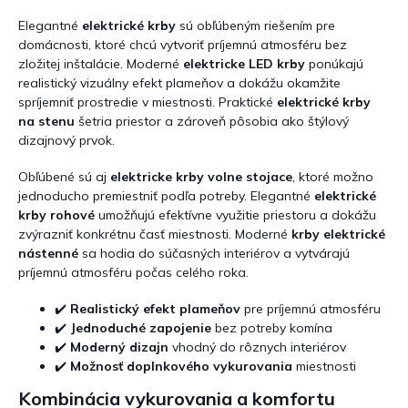
v
k
Elegantné
elektrické krby
sú obľúbeným riešením pre
y
domácnosti, ktoré chcú vytvoriť príjemnú atmosféru bez
v
zložitej inštalácie. Moderné
elektricke LED krby
ponúkajú
ý
realistický vizuálny efekt plameňov a dokážu okamžite
p
spríjemniť prostredie v miestnosti. Praktické
elektrické krby
i
s
na stenu
šetria priestor a zároveň pôsobia ako štýlový
u
dizajnový prvok.
Obľúbené sú aj
elektricke krby volne stojace
, ktoré možno
jednoducho premiestniť podľa potreby. Elegantné
elektrické
krby rohové
umožňujú efektívne využitie priestoru a dokážu
zvýrazniť konkrétnu časť miestnosti. Moderné
krby elektrické
nástenné
sa hodia do súčasných interiérov a vytvárajú
príjemnú atmosféru počas celého roka.
✔️
Realistický efekt plameňov
pre príjemnú atmosféru
✔️
Jednoduché zapojenie
bez potreby komína
✔️
Moderný dizajn
vhodný do rôznych interiérov
✔️
Možnosť doplnkového vykurovania
miestnosti
Kombinácia vykurovania a komfortu