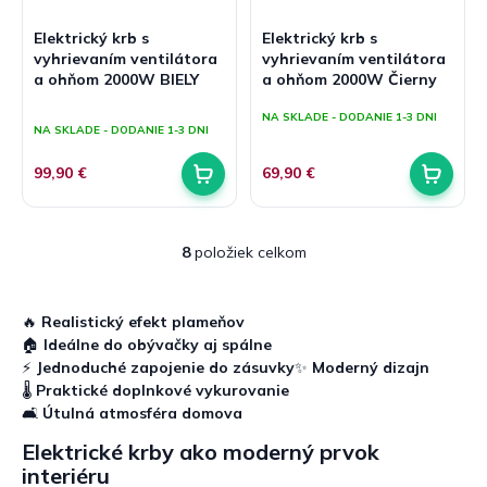
Elektrický krb s
Elektrický krb s
vyhrievaním ventilátora
vyhrievaním ventilátora
a ohňom 2000W BIELY
a ohňom 2000W Čierny
Priemerné
NA SKLADE - DODANIE 1-3 DNI
hodnotenie
NA SKLADE - DODANIE 1-3 DNI
produktu
je
99,90 €
69,90 €
5,0
z
5
hviezdičiek.
8
položiek celkom
O
v
l
á
🔥
Realistický efekt plameňov
d
🏠
Ideálne do obývačky aj spálne
a
⚡
Jednoduché zapojenie do zásuvky
✨
Moderný dizajn
c
🌡️
Praktické doplnkové vykurovanie
i
🛋️
Útulná atmosféra domova
e
p
Elektrické krby ako moderný prvok
r
interiéru