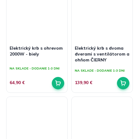
Elektrický krb s ohrevom
Elektrický krb s dvoma
2000W - biely
dverami s ventilátorom a
ohňom ČIERNY
Priemerné
hodnotenie
NA SKLADE - DODANIE 1-3 DNI
NA SKLADE - DODANIE 1-3 DNI
produktu
je
5,0
64,90 €
139,90 €
z
5
hviezdičiek.