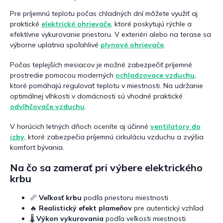
Pre príjemnú teplotu počas chladných dní môžete využiť aj
praktické
elektrické ohrievače
, ktoré poskytujú rýchle a
efektívne vykurovanie priestoru. V exteriéri alebo na terase sa
výborne uplatnia spoľahlivé
plynové ohrievače
.
Počas teplejších mesiacov je možné zabezpečiť príjemné
prostredie pomocou moderných
ochladzovace vzduchu
,
ktoré pomáhajú regulovať teplotu v miestnosti. Na udržanie
optimálnej vlhkosti v domácnosti sú vhodné praktické
odvlhčovače vzduchu
.
V horúcich letných dňoch oceníte aj účinné
ventilatory do
izby
, ktoré zabezpečia príjemnú cirkuláciu vzduchu a zvýšia
komfort bývania.
Na čo sa zamerať pri výbere elektrického
krbu
📏
Veľkosť krbu
podľa priestoru miestnosti
🔥
Realistický efekt plameňov
pre autentický vzhľad
🌡️
Výkon vykurovania
podľa veľkosti miestnosti