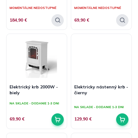
v
t
MOMENTÁLNE NEDOSTUPNÉ
MOMENTÁLNE NEDOSTUPNÉ
o
v
184,90 €
69,90 €
Elektrický krb 2000W -
Elektricky nástenný krb -
biely
čierny
Priemerné
NA SKLADE - DODANIE 1-3 DNI
hodnotenie
NA SKLADE - DODANIE 1-3 DNI
produktu
je
69,90 €
129,90 €
5,0
z
5
hviezdičiek.