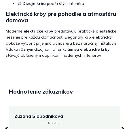
🎨
Dizajn krbu
podľa štýlu interiéru
Elektrické krby pre pohodlie a atmosféru
domova
Moderné
elektrické krby
predstavujú praktické a estetické
riešenie pre každú domácnosť. Elegantný
krb elektrický
dokáže vytvoriť príjemnú atmosféru bez náročnej inštalácie.
Vďaka rôznym dizajnom a funkciám sa
elektricke krby
stávajú obľúbeným doplnkom moderných interiérov.
Hodnotenie zákazníkov
Zuzana Slobodníková
R
Hodnotenie obchodu je 5 z 5 hviezdičiek.
|
4.8.2026