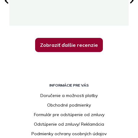
su
K
Zobraziť ďalšie recenzie
Z
á
INFORMÁCIE PRE VÁS
p
Doručenie a možnosti platby
ä
Obchodné podmienky
t
i
Formulár pre odstúpenie od zmluvy
e
Odstúpenie od zmluvy/ Reklamácia
Podmienky ochrany osobných údajov