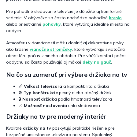
Pre pohodlné sledovanie televízie je dôležité aj komfortné
sedenie. V obývačke sa často nachádza pohodlné
kreslo
alebo priestranné
pohovky
, ktoré vytvárajú ideálne miesto na
oddych.
Atmosféru v domácnosti môžu doplniť aj dekoratívne prvky
ako krásne
vianočné stromčeky
, ktoré vytvárajú sviatočnú
atmosféru počas zimného obdobia. Pre väčší komfort počas
oddychu sa často používajú aj mäkké
deky na gauč
.
Na čo sa zamerať pri výbere držiaka na tv
📏
Veľkosť televízora
a kompatibilita držiaka
⚙️
Typ konštrukcie
pevný alebo otočný držiak
🔒
Nosnosť držiaka
podľa hmotnosti televízora
📐
Možnosť nastavenia
uhla sledovania
Držiaky na tv pre moderný interiér
Kvalitné
držiaky na tv
poskytujú praktické riešenie pre
bezpečné umiestnenie televízora na stenu. Spoľahlivý