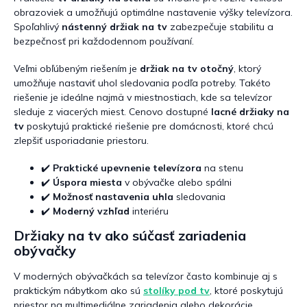
p
obrazoviek a umožňujú optimálne nastavenie výšky televízora.
i
s
Spoľahlivý
nástenný držiak na tv
zabezpečuje stabilitu a
u
bezpečnosť pri každodennom používaní.
Veľmi obľúbeným riešením je
držiak na tv otočný
, ktorý
umožňuje nastaviť uhol sledovania podľa potreby. Takéto
riešenie je ideálne najmä v miestnostiach, kde sa televízor
sleduje z viacerých miest. Cenovo dostupné
lacné držiaky na
tv
poskytujú praktické riešenie pre domácnosti, ktoré chcú
zlepšiť usporiadanie priestoru.
✔️
Praktické upevnenie televízora
na stenu
✔️
Úspora miesta
v obývačke alebo spálni
✔️
Možnosť nastavenia uhla
sledovania
✔️
Moderný vzhľad
interiéru
Držiaky na tv ako súčasť zariadenia
obývačky
V moderných obývačkách sa televízor často kombinuje aj s
praktickým nábytkom ako sú
stolíky pod tv
, ktoré poskytujú
priestor na multimediálne zariadenia alebo dekorácie.