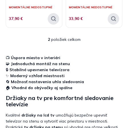
v
t
MOMENTÁLNE NEDOSTUPNÉ
MOMENTÁLNE NEDOSTUPNÉ
o
v
37,90 €
33,90 €
2
položiek celkom
O
v
l
á
📺
Úspora miesta v interiéri
d
🧩
Jednoduchá montáž na stenu
a
🔒
Stabilné upevnenie televízora
c
✨
Moderný vzhľad miestnosti
i
🔄
Možnosť nastavenia uhla sledovania
e
🏠
Vhodné do obývačky aj spálne
p
r
Držiaky na tv pre komfortné sledovanie
v
televízie
k
y
Kvalitné
držiaky na lcd tv
umožňujú bezpečne upevniť
v
televízor na stenu a vytvoriť viac priestoru v miestnosti.
ý
Praktické
tv držiaky na stenu
sú vhodné pre rôzne veľkosti