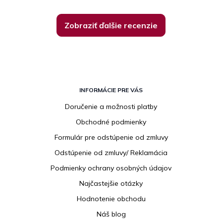
Zobraziť ďalšie recenzie
Z
á
INFORMÁCIE PRE VÁS
p
Doručenie a možnosti platby
ä
Obchodné podmienky
t
i
Formulár pre odstúpenie od zmluvy
e
Odstúpenie od zmluvy/ Reklamácia
Podmienky ochrany osobných údajov
Najčastejšie otázky
Hodnotenie obchodu
Náš blog