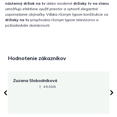
nástenný držiak na tv
alebo moderné
držiaky tv na stenu
umožňujú efektívne využiť priestor a vytvoriť elegantné
usporiadanie obývačky. Vďaka rôznym typom konštrukcie sa
držiaky na tv
prispôsobia rôznym typom televízorov a
požiadavkám domácnosti.
Hodnotenie zákazníkov
Zuzana Slobodníková
R
Hodnotenie obchodu je 5 z 5 hviezdičiek.
|
4.8.2026
su
K