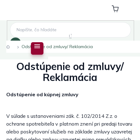
Prejsť
na
Nákupný
obsah
košík
Hľadať
Domov
Odstúpenie od zmluvy/ Reklamácia
Odstúpenie od zmluvy/
Reklamácia
Odstúpenie od kúpnej zmluvy
V súlade s ustanoveniami zák. č. 102/2014 Z.z. o
ochrane spotrebiteľa v platnom znení pri predaji tovaru
alebo poskytovaní služieb na základe zmluvy uzavretej
na diaľku alebo zmluvy uzavretej mimo prevádzkových