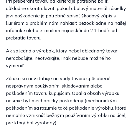
Pri preberaní tovaru od kuriéra je potrebné balík
dôkladne skontrolovať, pokiaľ obalový materiál zásielky
javí poškodenie je potrebné spísať škodový zápis s
kuriérom a problém nám nahlásiť bezodkladne na našej
infolinke alebo e-mailom najneskôr do 24-hodín od
prebratia tovaru.
Ak sa jedná o výrobok, ktorý nebol objednaný tovar
nerozbaľujte, neotvárajte, inak nebude možné ho
vymeniť.
Záruka sa nevzťahuje na vady tovaru spôsobené
nesprávnym používaním, skladovaním alebo
poškodením tovaru kupujúcim. Obal a obsah výrobku
nesmie byť mechanicky poškodený (mechanickým
poškodením sa rozumie také poškodenie výrobku, ktoré
nemohlo vzniknúť bežným používaním výrobku na účel,
pre ktorý bol vyrobený).