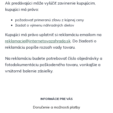
Ak predávajúci môže vylúčiť zavinenie kupujúcim,
kupujúci má právo:
požadovať primeranú zľavu z kúpnej ceny
žiadať o výmenu náhradných dielov
Kupujúci má právo uplatniť si reklamáciu emailom na
reklamacie@internetovazahrada.sk
. Do žiadosti o
reklamáciu popíše rozsah vady tovaru.
Na reklamáciu budete potrebovať číslo objednávky a
fotodokumentáciu poškodeného tovaru, vonkajšie a
vnútorné balenie zásielky.
Z
á
INFORMÁCIE PRE VÁS
p
Doručenie a možnosti platby
ä