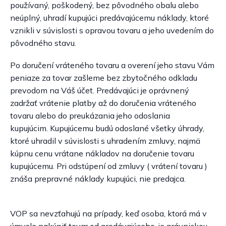
používaný, poškodený, bez pôvodného obalu alebo
neúplný, uhradí kupujúci predávajúcemu náklady, ktoré
vznikli v súvislosti s opravou tovaru a jeho uvedením do
pôvodného stavu.
Po doručení vráteného tovaru a overení jeho stavu Vám
peniaze za tovar zašleme bez zbytočného odkladu
prevodom na Váš účet. Predávajúci je oprávnený
zadržať vrátenie platby až do doručenia vráteného
tovaru alebo do preukázania jeho odoslania
kupujúcim. Kupujúcemu budú odoslané všetky úhrady,
ktoré uhradil v súvislosti s uhradením zmluvy, najmä
kúpnu cenu vrátane nákladov na doručenie tovaru
kupujúcemu. Pri odstúpení od zmluvy ( vrátení tovaru )
znáša prepravné náklady kupujúci, nie predajca.
VOP sa nevzťahujú na prípady, keď osoba, ktorá má v