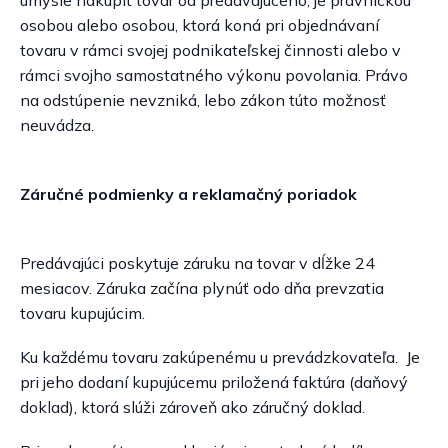
úmysle nakúpiť tovar od predávajúceho, je právnickou
osobou alebo osobou, ktorá koná pri objednávaní
tovaru v rámci svojej podnikateľskej činnosti alebo v
rámci svojho samostatného výkonu povolania. Právo
na odstúpenie nevzniká, lebo zákon túto možnosť
neuvádza.
Záručné podmienky a reklamačný poriadok
Predávajúci poskytuje záruku na tovar v dĺžke 24
mesiacov. Záruka začína plynúť odo dňa prevzatia
tovaru kupujúcim.
Ku každému tovaru zakúpenému u prevádzkovateľa. Je
pri jeho dodaní kupujúcemu priložená faktúra (daňový
doklad), ktorá slúži zároveň ako záručný doklad.