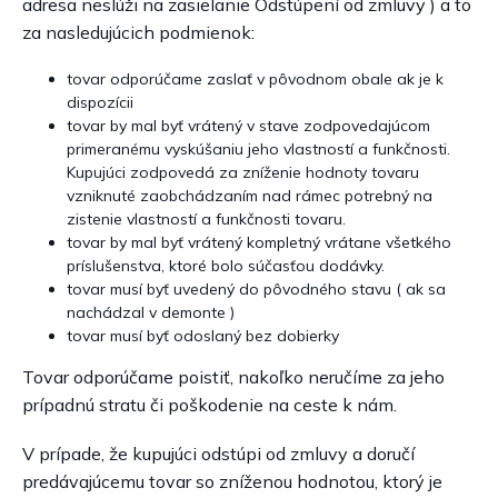
adresa neslúži na zasielanie Odstúpení od zmluvy ) a to
za nasledujúcich podmienok:
tovar odporúčame zaslať v pôvodnom obale ak je k
dispozícii
tovar by mal byť vrátený v stave zodpovedajúcom
primeranému vyskúšaniu jeho vlastností a funkčnosti.
Kupujúci zodpovedá za zníženie hodnoty tovaru
vzniknuté zaobchádzaním nad rámec potrebný na
zistenie vlastností a funkčnosti tovaru.
tovar by mal byť vrátený kompletný vrátane všetkého
príslušenstva, ktoré bolo súčasťou dodávky.
tovar musí byť uvedený do pôvodného stavu ( ak sa
nachádzal v demonte )
tovar musí byť odoslaný bez dobierky
Tovar odporúčame poistiť, nakoľko neručíme za jeho
prípadnú stratu či poškodenie na ceste k nám.
V prípade, že kupujúci odstúpi od zmluvy a doručí
predávajúcemu tovar so zníženou hodnotou, ktorý je