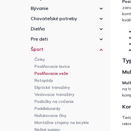
Posi
zari
Bývanie
kont
Chovateľské potreby
kval
Dielňa
Pre deti
Šport
Typ
Činky
Posilňovacie lavice
Mul
Posilňovacie veže
Rotopédy
Mul
Eliptické trenažéry
na h
Veslovacie trenažéry
komp
Podložky na cvičenie
Kom
Paddleboardy
Nafukovacie člny
Tiet
Montážne stojany na bicykle
rek
Nožné pumpy