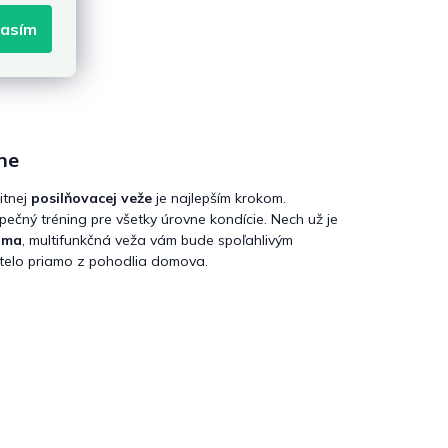
lasím
ne
litnej
posilňovacej veže
je najlepším krokom.
pečný tréning pre všetky úrovne kondície. Nech už je
oma
, multifunkčná veža vám bude spoľahlivým
 telo priamo z pohodlia domova.