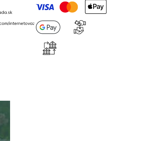
ada.sk
com/internetovazahrada.sk/