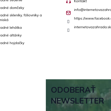
adné sedenie
Kontakt
radné domčeky
info
@
internetovazahr
adné skleníky, fóliovníky a
https://www.facebook.
niská
internetovazahrada.sk
adné lehátka
adné altánky
adné hojdačky
ODOBERAŤ
NEWSLETTER