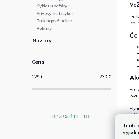
Vež
Cyklotrenažéry
Prívesy na bicykel
Tent
Trekingové palice
ich 
Rebriny
Čo 
Novinky
Cena
Ako
229
€
230
€
Pre 
kval
Plyn
cviče
ROZBALIŤ FILTER
Tento 
Pre 
vyjadru
komp