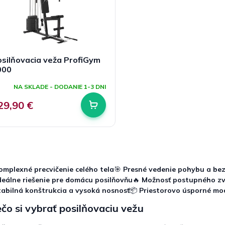
silňovacia veža ProfiGym
000
NA SKLADE - DODANIE 1-3 DNI
29,90 €
O
v
l
omplexné precvičenie celého tela
🎯
Presné vedenie pohybu a bez
á
deálne riešenie pre domácu posilňovňu
🔥
Možnosť postupného zv
d
tabilná konštrukcia a vysoká nosnosť
📦
Priestorovo úsporné mod
a
c
čo si vybrať posilňovaciu vežu
i
e