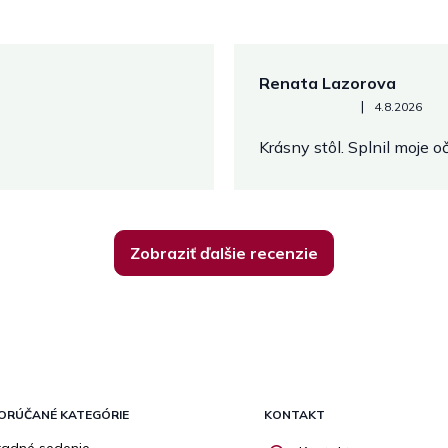
Renata Lazorova
Hodnotenie obchodu je 5 z 
|
4.8.2026
Krásny stôl. Splnil moje 
Zobraziť ďalšie recenzie
ORÚČANÉ KATEGÓRIE
KONTAKT