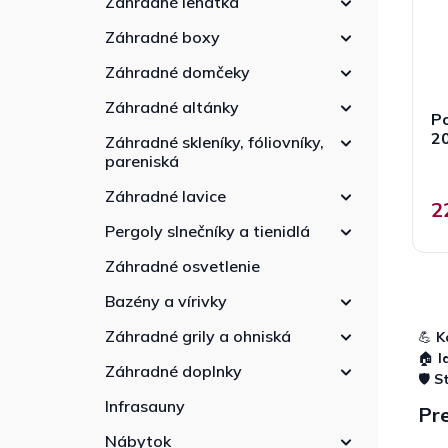
Záhradné lehátka
r
e
d
o
l
u
Záhradné boxy
d
k
u
Záhradné domčeky
t
k
o
Záhradné altánky
t
Po
v
o
2
Záhradné skleníky, fóliovníky,
v
pareniská
Záhradné lavice
2
Pergoly slnečníky a tienidlá
Záhradné osvetlenie
Bazény a vírivky
Záhradné grily a ohniská
💪
K
🏠
I
Záhradné doplnky
🛡️
S
Infrasauny
Pre
Nábytok