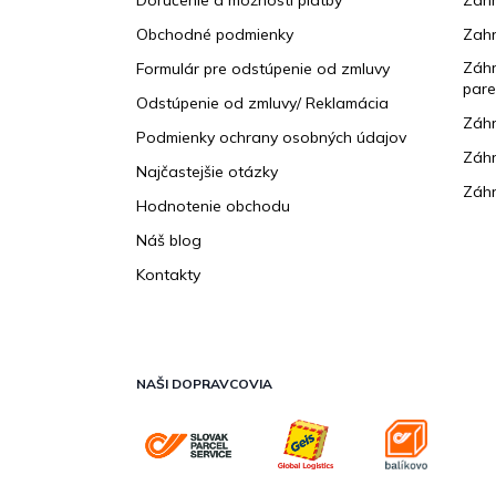
Doručenie a možnosti platby
Zahr
t
Obchodné podmienky
Zah
i
e
Záhr
Formulár pre odstúpenie od zmluvy
pare
Odstúpenie od zmluvy/ Reklamácia
Záhr
Podmienky ochrany osobných údajov
Záhr
Najčastejšie otázky
Záhr
Hodnotenie obchodu
Náš blog
Kontakty
NAŠI DOPRAVCOVIA