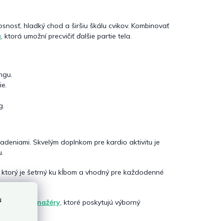
osnosť, hladký chod a širšiu škálu cvikov. Kombinovať
a
, ktorá umožní precvičiť ďalšie partie tela.
ngu.
ie.
g.
adeniami. Skvelým doplnkom pre kardio aktivitu je
u.
, ktorý je šetrný ku kĺbom a vhodný pre každodenné
u
lovacie trenažéry
, ktoré poskytujú výborný