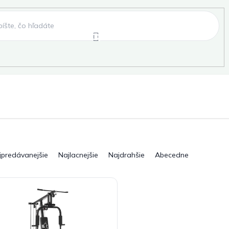
e
Záhradné hojdačky
Záhradné lehátka
, fóliovníky, pareniská
Záhradné lavice
Pergo
jpredávanejšie
Najlacnejšie
Najdrahšie
Abecedne
ky
Záhradné grily a ohniská
Záhradné dopln
elňa
Pre deti
Šport
Novinky