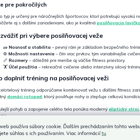
e pre pokročilých
o typ je určený pre náročnejších športovcov, ktorí potrebujú vysokú n
môžete aj s ďalšími zariadeniami, ako je kvalitná
posilňovacia lavičk
zvážiť pri výbere posilňovacej veže
🧱
Nosnosť a stabilita
– pevný rám je základom bezpečného tréni
⚙️
Možnosti nastavenia
– čím viac prvkov, tým variabilnejšie cvičen
📏
Rozmery
– dôležité pre menšie aj väčšie fitness priestory.
🏋️
Účel použitia
– rekreačné cvičenie alebo intenzívny silový trénin
 doplniť tréning na posilňovacej veži
celotelový tréning odporúčame kombinovať vežu s ďalšími fitness zari
itný
domáci rotoped
, ktorý posilňuje nohy a zlepšuje celkovú kondíci
ulejší pohyb a zapojenie celého tela ponúka moderný
eliptický stroj
nie.
web používa súbory cookie. Ďalším prechádzaním tohto web
posilnenie chrbta, rúk a stredu tela môžete zaradiť do tréningu aj
ves
jete súhlas s ich používaním. Viac informácií
tu
.
lexný pohyb.