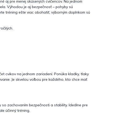
é aj pre menej skúsených cvičencov. Na jednom
 tela. Výhodou je aj bezpečnosť – pohyby sú
ete tréning ešte viac obohatiť, výborným doplnkom sú
očilých.
očet cvikov na jednom zariadení. Ponúka kladky, tlaky
ávanie. Je skvelou voľbou pre každého, kto chce mať
so zachovaním bezpečnosti a stability. Ideálne pre
ale účinný tréning.