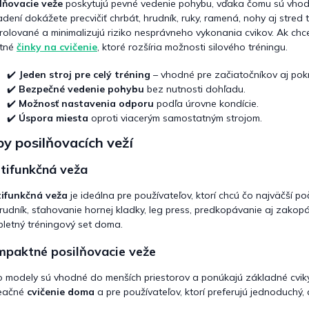
lňovacie veže
poskytujú pevné vedenie pohybu, vďaka čomu sú vhodn
p
adení dokážete precvičiť chrbát, hrudník, ruky, ramená, nohy aj stred
r
rolované a minimalizujú riziko nesprávneho vykonania cvikov. Ak chc
v
itné
činky na cvičenie
, ktoré rozšíria možnosti silového tréningu.
k
y
v
✔️
Jeden stroj pre celý tréning
– vhodné pre začiatočníkov aj pokr
ý
✔️
Bezpečné vedenie pohybu
bez nutnosti dohľadu.
p
✔️
Možnosť nastavenia odporu
podľa úrovne kondície.
i
✔️
Úspora miesta
oproti viacerým samostatným strojom.
s
u
y posilňovacích veží
tifunkčná veža
tifunkčná veža
je ideálna pre používateľov, ktorí chcú čo najväčší p
rudník, sťahovanie hornej kladky, leg press, predkopávanie aj zakop
letný tréningový set doma.
paktné posilňovacie veže
o modely sú vhodné do menších priestorov a ponúkajú základné cviky 
reačné
cvičenie doma
a pre používateľov, ktorí preferujú jednoduchý, 