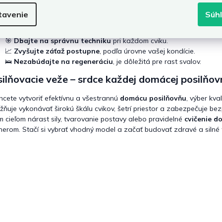
y pre bezpečný a efektívny tréning
tavenie
Súh
💡
Pravidelne sa rozcvičte
pred začiatkom tréningu.
🎯
Dbajte na správnu techniku
pri každom cviku.
📈
Zvyšujte záťaž postupne
, podľa úrovne vašej kondície.
🛌
Nezabúdajte na regeneráciu
, je dôležitá pre rast svalov.
ilňovacie veže – srdce každej domácej posilňov
hcete vytvoriť efektívnu a všestrannú
domácu posilňovňu
, výber kva
ňuje vykonávať širokú škálu cvikov, šetrí priestor a zabezpečuje bez
m cieľom nárast sily, tvarovanie postavy alebo pravidelné
cvičenie d
nerom. Stačí si vybrať vhodný model a začať budovať zdravé a silné