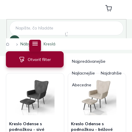
Prejsť
na
Nákupný
obsah
košík
Hľadať
Domov
Nábytok
Kreslá
V
R
Otvoriť filter
ý
a
Najpredávanejšie
p
d
i
e
Najlacnejšie
Najdrahšie
s
n
Abecedne
p
i
r
e
o
p
d
r
u
o
k
d
Kreslo Odense s
Kreslo Odense s
t
u
podnožkou - sivé
podnožkou - béžové
o
k