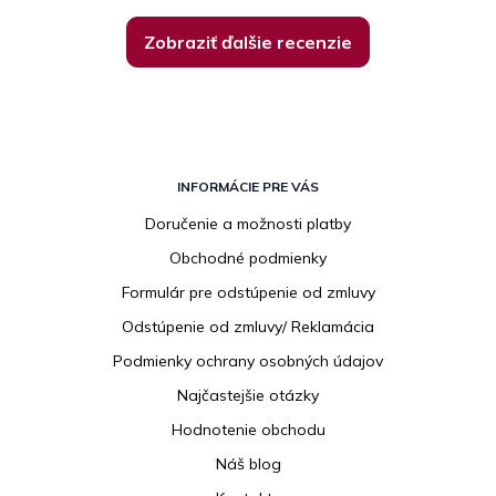
Zobraziť ďalšie recenzie
Z
á
INFORMÁCIE PRE VÁS
p
Doručenie a možnosti platby
ä
Obchodné podmienky
t
i
Formulár pre odstúpenie od zmluvy
e
Odstúpenie od zmluvy/ Reklamácia
Podmienky ochrany osobných údajov
Najčastejšie otázky
Hodnotenie obchodu
Náš blog