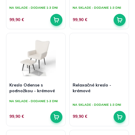
v
t
NA SKLADE - DODANIE 1-3 DNI
NA SKLADE - DODANIE 1-3 DNI
o
v
99,90 €
99,90 €
Kreslo Odense s
Relaxačné kreslo -
podnožkou - krémové
krémové
Priemerné
NA SKLADE - DODANIE 1-3 DNI
hodnotenie
NA SKLADE - DODANIE 1-3 DNI
produktu
je
99,90 €
99,90 €
5,0
z
5
hviezdičiek.