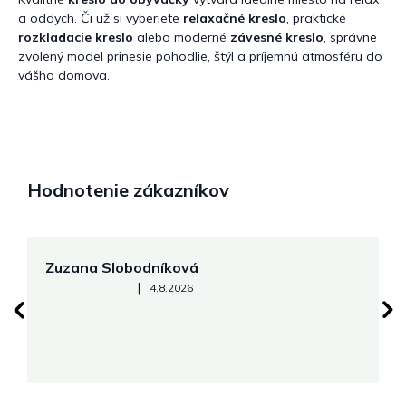
a oddych. Či už si vyberiete
relaxačné kreslo
, praktické
rozkladacie kreslo
alebo moderné
závesné kreslo
, správne
zvolený model prinesie pohodlie, štýl a príjemnú atmosféru do
vášho domova.
Hodnotenie zákazníkov
Zuzana Slobodníková
R
Hodnotenie obchodu je 5 z 5 hviezdičiek.
|
4.8.2026
su
K