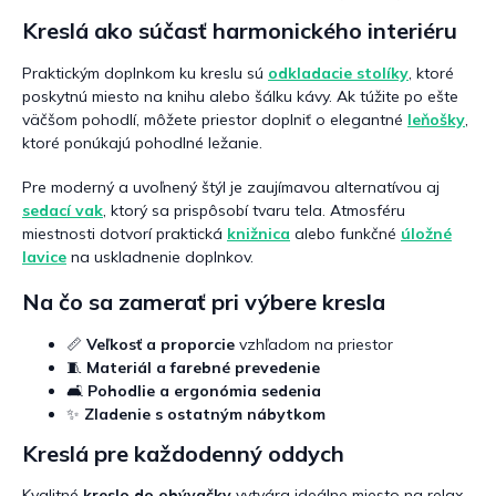
Kreslá ako súčasť harmonického interiéru
Praktickým doplnkom ku kreslu sú
odkladacie stolíky
, ktoré
poskytnú miesto na knihu alebo šálku kávy. Ak túžite po ešte
väčšom pohodlí, môžete priestor doplniť o elegantné
leňošky
,
ktoré ponúkajú pohodlné ležanie.
Pre moderný a uvoľnený štýl je zaujímavou alternatívou aj
sedací vak
, ktorý sa prispôsobí tvaru tela. Atmosféru
miestnosti dotvorí praktická
knižnica
alebo funkčné
úložné
lavice
na uskladnenie doplnkov.
Na čo sa zamerať pri výbere kresla
📏
Veľkosť a proporcie
vzhľadom na priestor
🧵
Materiál a farebné prevedenie
🛋️
Pohodlie a ergonómia sedenia
✨
Zladenie s ostatným nábytkom
Kreslá pre každodenný oddych
Kvalitné
kreslo do obývačky
vytvára ideálne miesto na relax