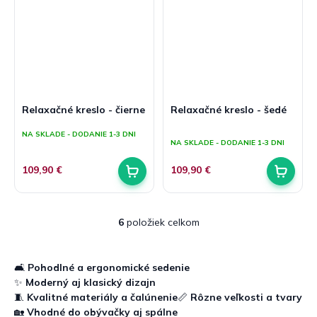
Relaxačné kreslo - čierne
Relaxačné kreslo - šedé
Priemerné
NA SKLADE - DODANIE 1-3 DNI
hodnotenie
NA SKLADE - DODANIE 1-3 DNI
produktu
je
109,90 €
109,90 €
4,5
z
5
hviezdičiek.
6
položiek celkom
O
v
l
á
🛋️
Pohodlné a ergonomické sedenie
d
✨
Moderný aj klasický dizajn
a
🧵
Kvalitné materiály a čalúnenie
📏
Rôzne veľkosti a tvary
c
🏡
Vhodné do obývačky aj spálne