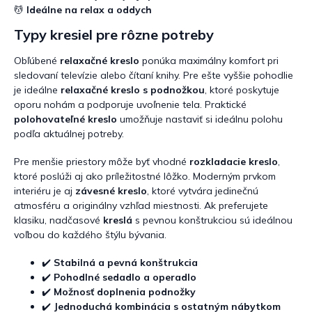
i
💆
Ideálne na relax a oddych
e
p
Typy kresiel pre rôzne potreby
r
v
Obľúbené
relaxačné kreslo
ponúka maximálny komfort pri
k
sledovaní televízie alebo čítaní knihy. Pre ešte vyššie pohodlie
y
je ideálne
relaxačné kreslo s podnožkou
, ktoré poskytuje
v
oporu nohám a podporuje uvoľnenie tela. Praktické
ý
polohovateľné kreslo
umožňuje nastaviť si ideálnu polohu
p
podľa aktuálnej potreby.
i
s
Pre menšie priestory môže byť vhodné
rozkladacie kreslo
,
u
ktoré poslúži aj ako príležitostné lôžko. Moderným prvkom
interiéru je aj
závesné kreslo
, ktoré vytvára jedinečnú
atmosféru a originálny vzhľad miestnosti. Ak preferujete
klasiku, nadčasové
kreslá
s pevnou konštrukciou sú ideálnou
voľbou do každého štýlu bývania.
✔️
Stabilná a pevná konštrukcia
✔️
Pohodlné sedadlo a operadlo
✔️
Možnosť doplnenia podnožky
✔️
Jednoduchá kombinácia s ostatným nábytkom