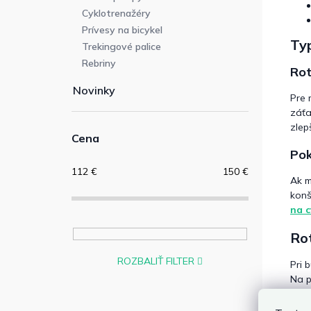
Cyklotrenažéry
Prívesy na bicykel
Typ
Trekingové palice
Rebriny
Rot
Novinky
Pre 
záťa
zlep
Cena
Pok
112
€
150
€
Ak m
konš
na c
Ro
ROZBALIŤ FILTER
Pri 
Na p
Pre 