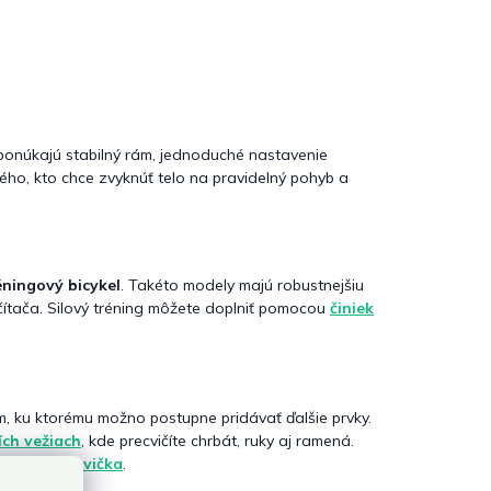
 ponúkajú stabilný rám, jednoduché nastavenie
ého, kto chce zvyknúť telo na pravidelný pohyb a
éningový bicykel
. Takéto modely majú robustnejšiu
očítača. Silový tréning môžete doplniť pomocou
činiek
 ku ktorému možno postupne pridávať ďalšie prvky.
ích vežiach
, kde precvičíte chrbát, ruky aj ramená.
lňovacia lavička
.