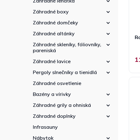
Záhradné lehátka
r
e
d
o
l
u
Záhradné boxy
d
k
u
Záhradné domčeky
t
k
o
Záhradné altánky
t
R
v
o
Záhradné skleníky, fóliovníky,
v
pareniská
1
Záhradné lavice
Pergoly slnečníky a tienidlá
Záhradné osvetlenie
Bazény a vírivky
Záhradné grily a ohniská
Záhradné doplnky
Infrasauny
Nábytok