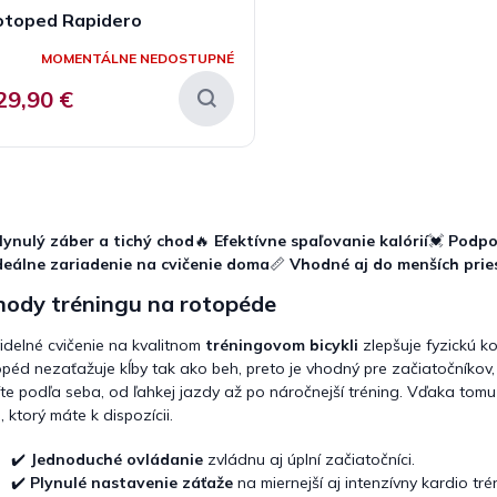
otoped Rapidero
MOMENTÁLNE NEDOSTUPNÉ
29,90 €
O
v
l
lynulý záber a tichý chod
🔥
Efektívne spaľovanie kalórií
💓
Podpo
á
deálne zariadenie na cvičenie doma
📏
Vhodné aj do menších prie
d
a
hody tréningu na rotopéde
c
i
idelné cvičenie na kvalitnom
tréningovom bicykli
zlepšuje fyzickú k
e
péd nezaťažuje kĺby tak ako beh, preto je vhodný pre začiatočníkov, s
p
íte podľa seba, od ľahkej jazdy až po náročnejší tréning. Vďaka tomu 
r
, ktorý máte k dispozícii.
v
k
✔️
Jednoduché ovládanie
zvládnu aj úplní začiatočníci.
y
v
✔️
Plynulé nastavenie záťaže
na miernejší aj intenzívny kardio tré