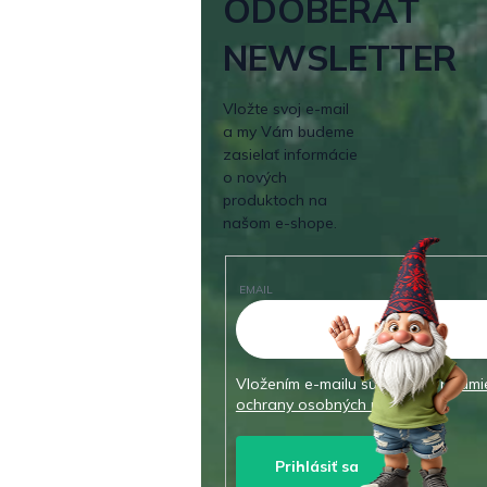
ODOBERAŤ
NEWSLETTER
Vložte svoj e-mail
a my Vám budeme
zasielať informácie
o nových
produktoch na
našom e-shope.
EMAIL
Vložením e-mailu súhlasíte s
podmi
ochrany osobných údajov
Prihlásiť sa