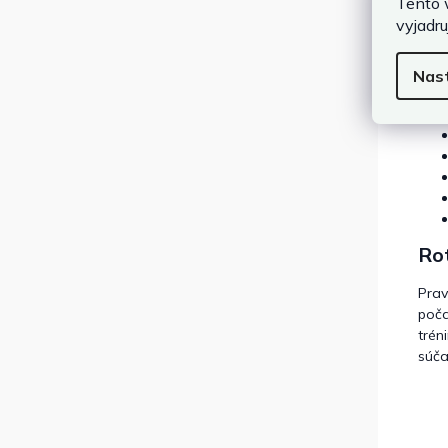
Tento 
Ak c
vyjadru
tela
sval
Nas
Na 
Rot
Prav
poča
trén
súča