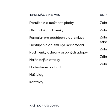
Z
á
p
INFORMÁCIE PRE VÁS
ODP
ä
Doručenie a možnosti platby
Zahr
t
Obchodné podmienky
Zah
i
e
Záhr
Formulár pre odstúpenie od zmluvy
pare
Odstúpenie od zmluvy/ Reklamácia
Záhr
Podmienky ochrany osobných údajov
Záhr
Najčastejšie otázky
Záhr
Hodnotenie obchodu
Náš blog
Kontakty
NAŠI DOPRAVCOVIA