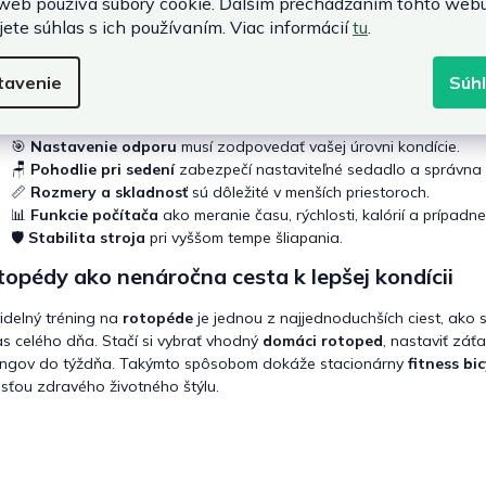
web používa súbory cookie. Ďalším prechádzaním tohto web
hcete do programu zaradiť aj dynamickejší pohyb, vhodné sú
elipti
jete súhlas s ich používaním. Viac informácií
tu
.
 a sú šetrné k kĺbom. Skvelým doplnkom je aj
cvičenie na veslovacom
y a stred tela.
tavenie
Súh
čo sa zamerať pri výbere rotopédu
🎯
Nastavenie odporu
musí zodpovedať vašej úrovni kondície.
🪑
Pohodlie pri sedení
zabezpečí nastaviteľné sedadlo a správna v
📏
Rozmery a skladnosť
sú dôležité v menších priestoroch.
📊
Funkcie počítača
ako meranie času, rýchlosti, kalórií a prípadne
🛡️
Stabilita stroja
pri vyššom tempe šliapania.
opédy ako nenáročna cesta k lepšej kondícii
idelný tréning na
rotopéde
je jednou z najjednoduchších ciest, ako si 
s celého dňa. Stačí si vybrať vhodný
domáci rotoped
, nastaviť záť
ingov do týždňa. Takýmto spôsobom dokáže stacionárny
fitness bi
sťou zdravého životného štýlu.