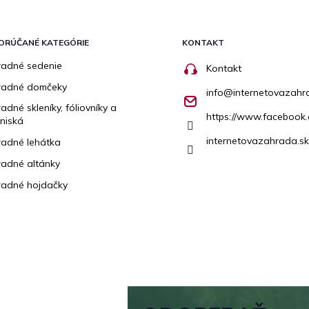
ORÚČANÉ KATEGÓRIE
KONTAKT
adné sedenie
Kontakt
radné domčeky
info
@
internetovazahr
adné skleníky, fóliovníky a
https://www.facebook.
niská
internetovazahrada.sk
adné lehátka
adné altánky
adné hojdačky