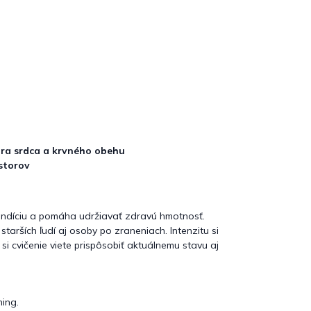
ra srdca a krvného obehu
storov
ondíciu a pomáha udržiavať zdravú hmotnosť.
tarších ľudí aj osoby po zraneniach. Intenzitu si
si cvičenie viete prispôsobiť aktuálnemu stavu aj
ning.