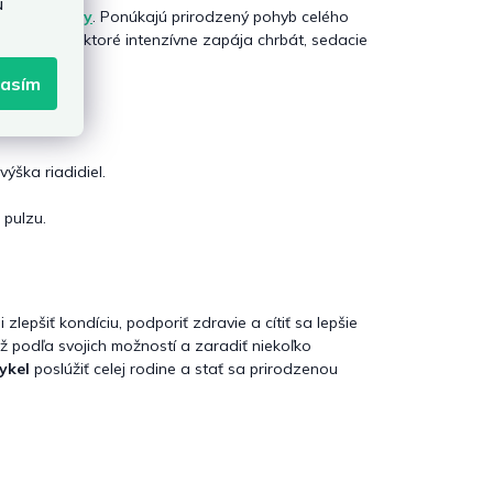
u
cké trenažéry
. Ponúkajú prirodzený pohyb celého
 trenažéri
, ktoré intenzívne zapája chrbát, sedacie
lasím
ýška riadidiel.
 pulzu.
zlepšiť kondíciu, podporiť zdravie a cítiť sa lepšie
až podľa svojich možností a zaradiť niekoľko
cykel
poslúžiť celej rodine a stať sa prirodzenou