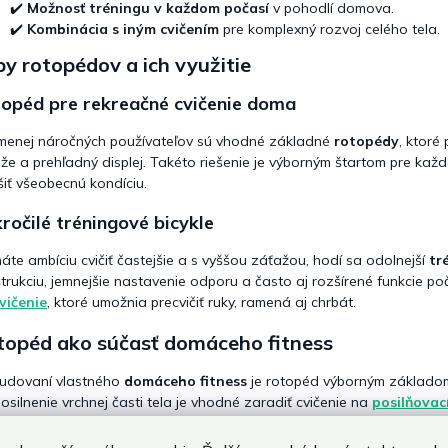
ý
✔️
Možnosť tréningu v každom počasí
v pohodlí domova.
p
✔️
Kombinácia s iným cvičením
pre komplexný rozvoj celého tela.
i
y rotopédov a ich využitie
s
u
opéd pre rekreačné cvičenie doma
menej náročných používateľov sú vhodné základné
rotopédy
, ktoré
že a prehľadný displej. Takéto riešenie je výborným štartom pre každ
šiť všeobecnú kondíciu.
ročilé tréningové bicykle
áte ambíciu cvičiť častejšie a s vyššou záťažou, hodí sa odolnejší
tr
trukciu, jemnejšie nastavenie odporu a často aj rozšírené funkcie p
vičenie
, ktoré umožnia precvičiť ruky, ramená aj chrbát.
topéd ako súčasť domáceho fitness
budovaní vlastného
domáceho fitness
je rotopéd výborným základom,
osilnenie vrchnej časti tela je vhodné zaradiť cvičenie na
posilňovac
silové tréningy v sede alebo v ľahu dobre poslúži aj
univerzálna posi