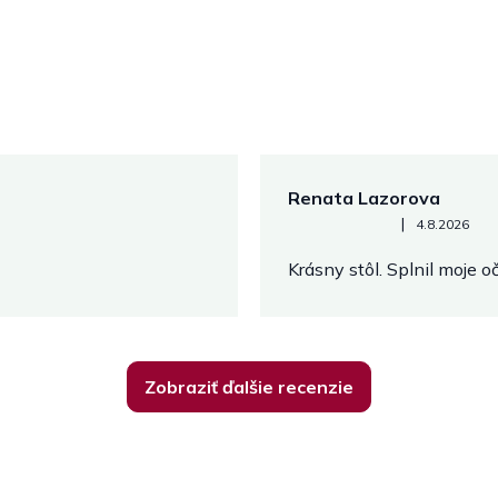
Renata Lazorova
Hodnotenie obchodu je 5 z 
|
4.8.2026
Krásny stôl. Splnil moje 
Zobraziť ďalšie recenzie