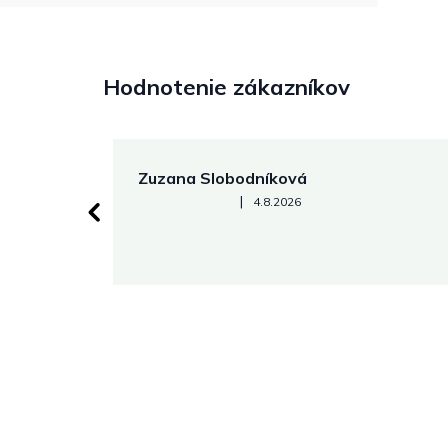
Hodnotenie zákazníkov
Zuzana Slobodníková
Hodnotenie obchodu je 5 z 5 hviezdičiek.
|
4.8.2026
 stránke.