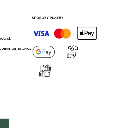
SPÔSOBY PLATBY
ada.sk
com/internetovazahrada.sk/