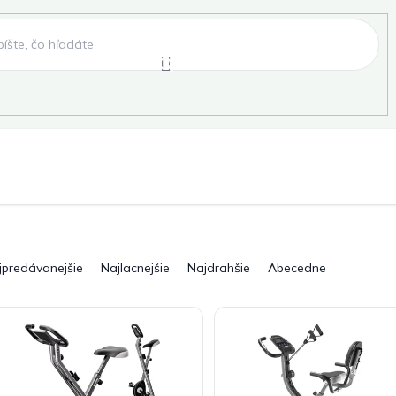
e
Záhradné hojdačky
Záhradné lehátka
, fóliovníky, pareniská
Záhradné lavice
Pergo
jpredávanejšie
Najlacnejšie
Najdrahšie
Abecedne
ky
Záhradné grily a ohniská
Záhradné dopln
elňa
Pre deti
Šport
Novinky