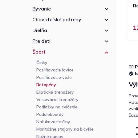
R
Bývanie
Chovateľské potreby
1
Dielňa
Pre deti
Šport
Činky
🚴‍♂️
P
Posilňovacie lavice
🏠
I
Posilňovacie veže
Vý
Rotopédy
Eliptické trenažéry
Prav
Veslovacie trenažéry
Roto
Podložky na cvičenie
zvol
Paddleboardy
času
Nafukovacie člny
Montážne stojany na bicykle
Nožné pumpy