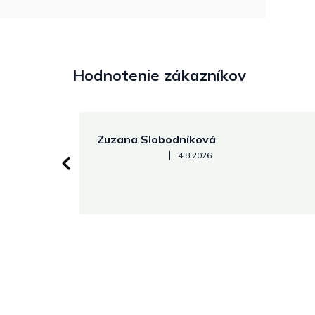
Hodnotenie zákazníkov
Zuzana Slobodníková
Hodnotenie obchodu je 5 z 5 hviezdičiek.
|
4.8.2026
 stránke.