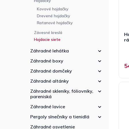
Hojdačky
r
e
d
o
l
u
Kovové hojdačky
d
k
Drevené hojdačky
u
t
Ratanové hojdačky
k
o
Závesné kreslá
t
Ho
v
o
r
Hojdacie siete
v
Záhradné lehátka
Záhradné boxy
5
Záhradné domčeky
Záhradné altánky
Záhradné skleníky, fóliovníky,
pareniská
Záhradné lavice
Pergoly slnečníky a tienidlá
Záhradné osvetlenie