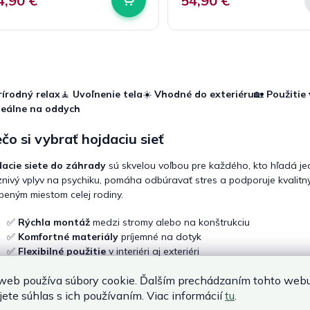
4,90 €
54,90 €
O
v
l
rírodný relax
🧘
Uvoľnenie tela
☀️
Vhodné do exteriéru
🏡
Použitie
á
d
deálne na oddych
a
c
čo si vybrať hojdaciu sieť
i
e
acie siete do záhrady
sú skvelou voľbou pre každého, kto hľadá je
p
znivý vplyv na psychiku, pomáha odbúravať stres a podporuje kvalit
r
beným miestom celej rodiny.
v
k
✅
Rýchla montáž
medzi stromy alebo na konštrukciu
y
✅
Komfortné materiály
príjemné na dotyk
v
✅
Flexibilné použitie
v interiéri aj exteriéri
ý
✅
Úspora priestoru
po zložení
p
i
web používa súbory cookie. Ďalším prechádzaním tohto web
y hojdacích sietí
s
jete súhlas s ich používaním. Viac informácií
tu
.
u