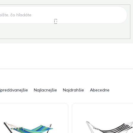
e
Záhradné hojdačky
Záhradné lehátka
, fóliovníky, pareniská
Záhradné lavice
Pergo
jpredávanejšie
Najlacnejšie
Najdrahšie
Abecedne
ky
Záhradné grily a ohniská
Záhradné dopln
elňa
Pre deti
Šport
Novinky