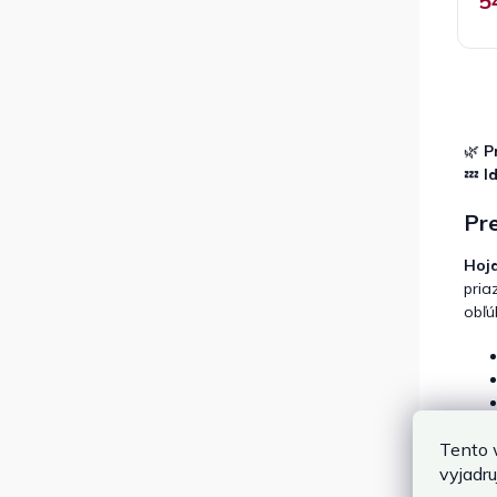
5
🌿
P
💤
I
Pre
Hojd
pria
obľú
Tento 
Typ
vyjadru