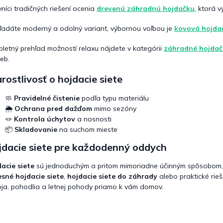
vníci tradičných riešení ocenia
drevenú záhradnú hojdačku
, ktorá 
ľadáte moderný a odolný variant, výbornou voľbou je
kovová hojda
letný prehľad možností relaxu nájdete v kategórii
záhradné hojdač
ieb.
rostlivosť o hojdacie siete
🧼
Pravidelné čistenie
podľa typu materiálu
🌦️
Ochrana pred dažďom
mimo sezóny
🪢
Kontrola úchytov
a nosnosti
📦
Skladovanie
na suchom mieste
jdacie siete pre každodenný oddych
acie siete
sú jednoduchým a pritom mimoriadne účinným spôsobom, ako
sné hojdacie siete
,
hojdacie siete do záhrady
alebo praktické rie
ja, pohodlia a letnej pohody priamo k vám domov.