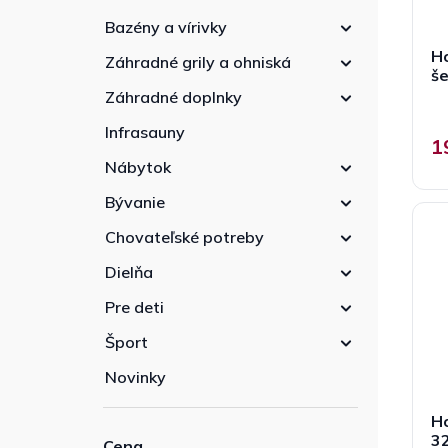
Bazény a vírivky
Ho
Záhradné grily a ohniská
š
Záhradné doplnky
Infrasauny
1
Nábytok
Bývanie
Chovateľské potreby
Dielňa
Pre deti
Šport
Novinky
Ho
3
Cena