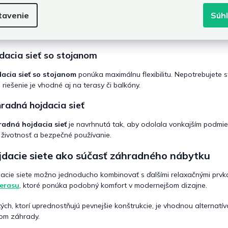
esná hojdacia sieť
tavenie
Súh
sná hojdacia sieť
je klasickou voľbou, ktorú možno upevniť medzi st
dná a ideálna na letné dni strávené v záhrade.
dacia sieť so stojanom
acia sieť so stojanom
ponúka maximálnu flexibilitu. Nepotrebujete st
 riešenie je vhodné aj na terasy či balkóny.
radná hojdacia sieť
adná hojdacia sieť
je navrhnutá tak, aby odolala vonkajším podmie
 životnosť a bezpečné používanie.
jdacie siete ako súčasť záhradného nábytku
acie siete možno jednoducho kombinovať s ďalšími relaxačnými prvk
terasu
, ktoré ponúka podobný komfort v modernejšom dizajne.
tých, ktorí uprednostňujú pevnejšie konštrukcie, je vhodnou alternatí
om záhrady.