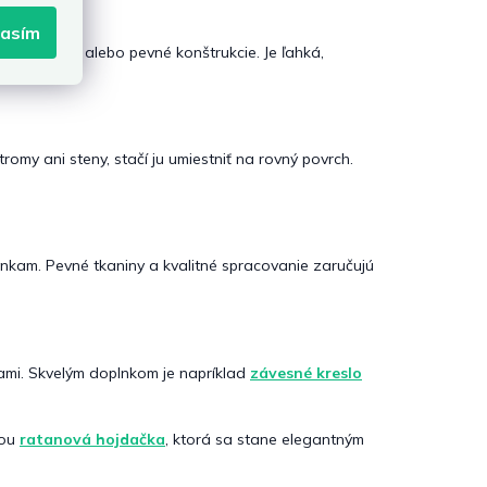
lasím
romy, trámy alebo pevné konštrukcie. Je ľahká,
romy ani steny, stačí ju umiestniť na rovný povrch.
nkam. Pevné tkaniny a kvalitné spracovanie zaručujú
ami. Skvelým doplnkom je napríklad
závesné kreslo
vou
ratanová hojdačka
, ktorá sa stane elegantným