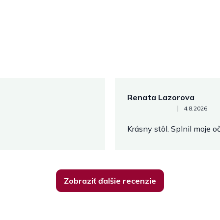
Renata Lazorova
Hodnotenie obchodu je 5 z 
|
4.8.2026
Krásny stôl. Splnil moje 
Zobraziť ďalšie recenzie