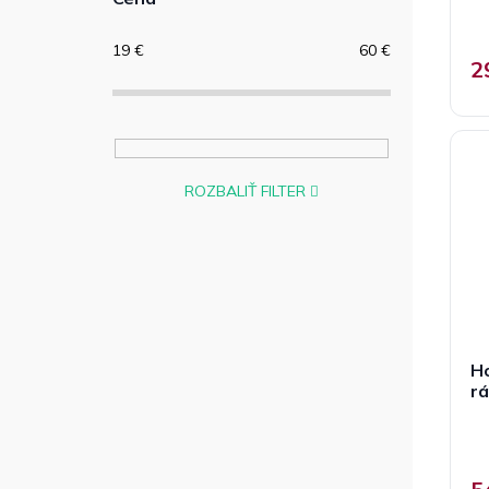
19
€
60
€
2
ROZBALIŤ FILTER
Ho
r