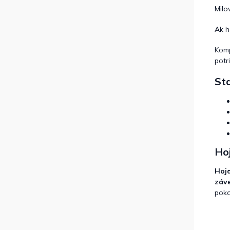
Milo
Ak h
Komp
potr
Sta
Ho
Hojd
záve
poko