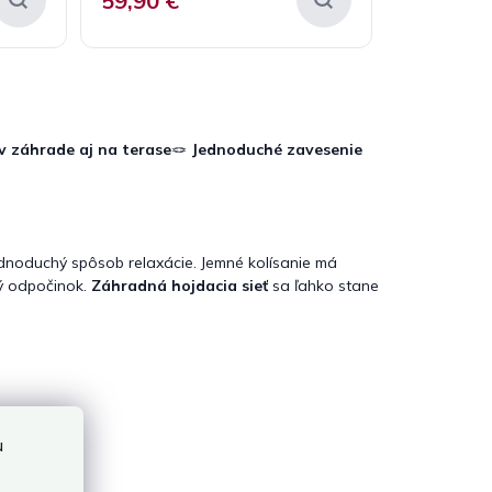
59,90 €
 v záhrade aj na terase
🪢
Jednoduché zavesenie
dnoduchý spôsob relaxácie. Jemné kolísanie má
ný odpočinok.
Záhradná hojdacia sieť
sa ľahko stane
u