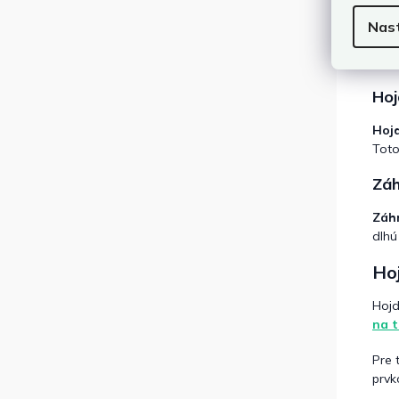
Záv
Nas
Záve
skla
Hoj
Hojd
Toto
Záh
Záhr
dlhú
Ho
Hojd
na 
Pre 
prvk