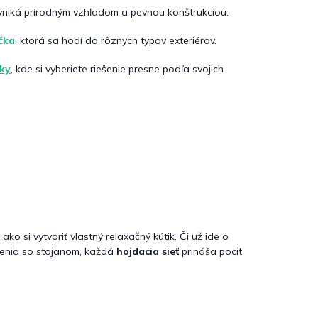
vyniká prírodným vzhľadom a pevnou konštrukciou.
čka
, ktorá sa hodí do rôznych typov exteriérov.
ky
, kde si vyberiete riešenie presne podľa svojich
 si vytvoriť vlastný relaxačný kútik. Či už ide o
šenia so stojanom, každá
hojdacia sieť
prináša pocit