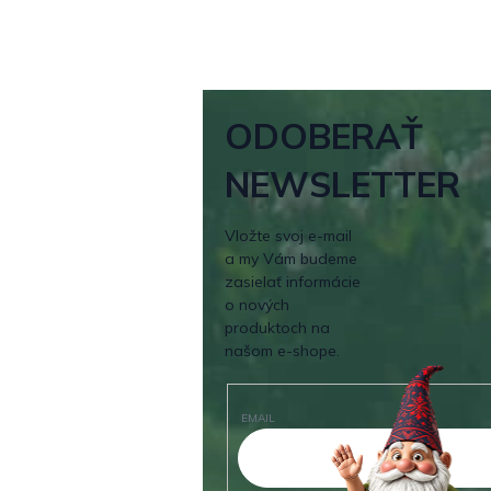
ODOBERAŤ
NEWSLETTER
Vložte svoj e-mail
a my Vám budeme
zasielať informácie
o nových
produktoch na
našom e-shope.
EMAIL