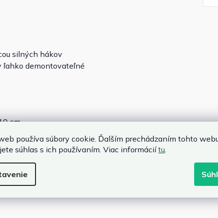
ou silných hákov
y ľahko demontovateľné
110 cm
web používa súbory cookie. Ďalším prechádzaním tohto web
jete súhlas s ich používaním. Viac informácií
tu
.
ester
tavenie
Súh