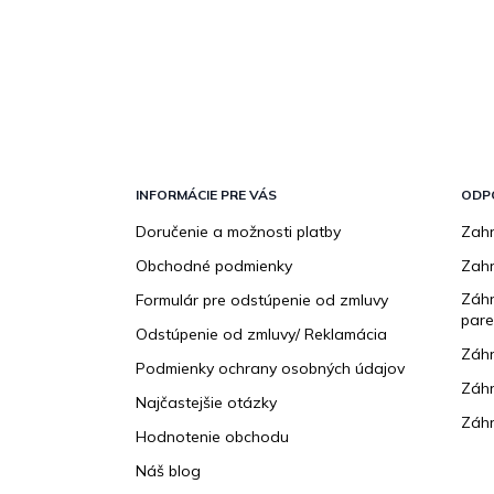
Z
á
p
INFORMÁCIE PRE VÁS
ODP
ä
Doručenie a možnosti platby
Zahr
t
Obchodné podmienky
Zah
i
e
Záhr
Formulár pre odstúpenie od zmluvy
pare
Odstúpenie od zmluvy/ Reklamácia
Záhr
Podmienky ochrany osobných údajov
Záhr
Najčastejšie otázky
Záhr
Hodnotenie obchodu
Náš blog