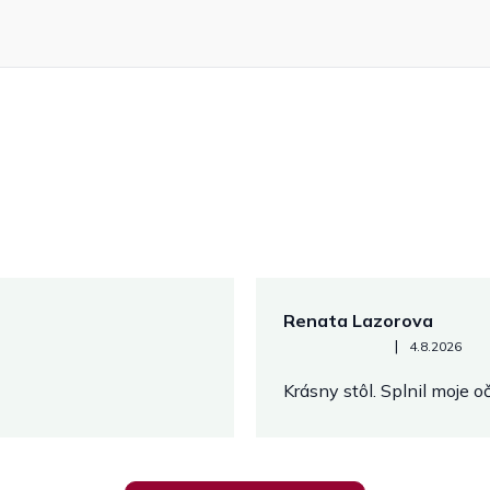
Renata Lazorova
Hodnotenie obchodu je 5 z 
|
4.8.2026
Krásny stôl. Splnil moje 