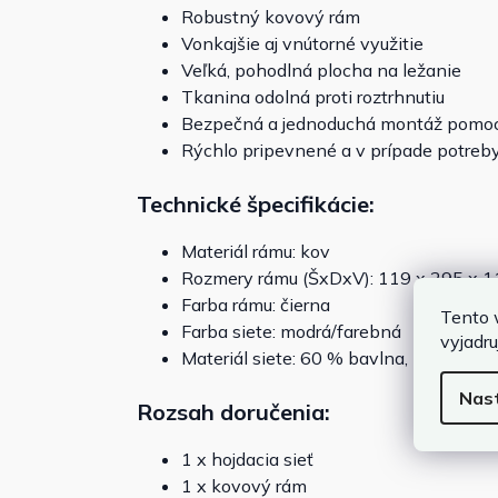
Robustný kovový rám
Vonkajšie aj vnútorné využitie
Veľká, pohodlná plocha na ležanie
Tkanina odolná proti roztrhnutiu
Bezpečná a jednoduchá montáž pomoc
Rýchlo pripevnené a v prípade potreb
Technické špecifikácie:
Materiál rámu: kov
Rozmery rámu (ŠxDxV): 119 x 295 x 
Farba rámu: čierna
Tento 
Farba siete: modrá/farebná
vyjadru
Materiál siete: 60 % bavlna, 40 % poly
Nas
Rozsah doručenia:
1 x h
ojdacia sieť
1 x k
ovový rám