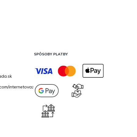
SPÔSOBY PLATBY
ada.sk
com/internetovazahrada.sk/