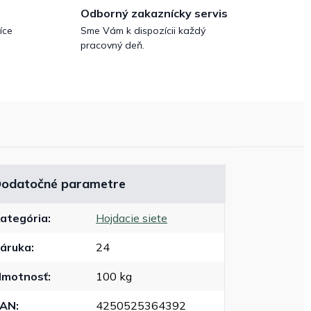
Odborný zakaznícky servis
íce
Sme Vám k dispozícii každý
pracovný deň.
odatočné parametre
ategória
:
Hojdacie siete
áruka
:
24
motnosť
:
100 kg
EAN
:
4250525364392