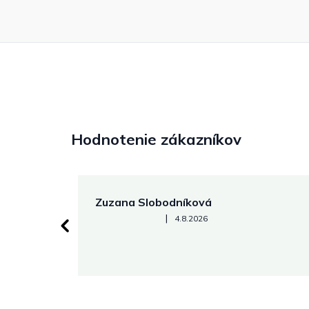
Hodnotenie zákazníkov
Zuzana Slobodníková
Hodnotenie obchodu je 5 z 5 hviezdičiek.
|
4.8.2026
 stránke.