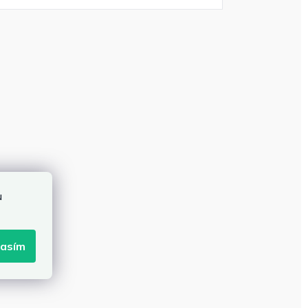
u
lasím