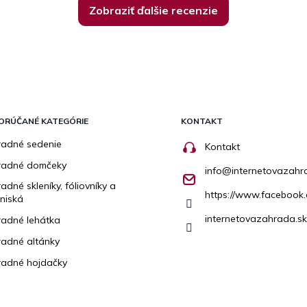
Zobraziť ďalšie recenzie
ORÚČANÉ KATEGÓRIE
KONTAKT
adné sedenie
Kontakt
radné domčeky
info
@
internetovazahr
adné skleníky, fóliovníky a
https://www.facebook.
niská
internetovazahrada.sk
adné lehátka
adné altánky
adné hojdačky