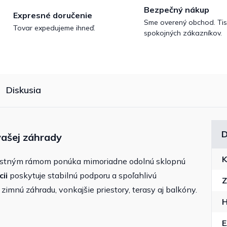
Bezpečný nákup
Expresné doručenie
Sme overený obchod. Tis
Tovar expedujeme ihneď.
spokojných zákazníkov.
Diskusia
D
vašej záhrady
K
stným rámom ponúka mimoriadne odolnú sklopnú
ii
poskytuje stabilnú podporu a spoľahlivú
Z
zimnú záhradu, vonkajšie priestory, terasy aj balkóny.
H