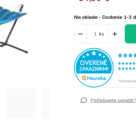
Jednotková
cena:
Na sklade - Dodanie 1-3 d