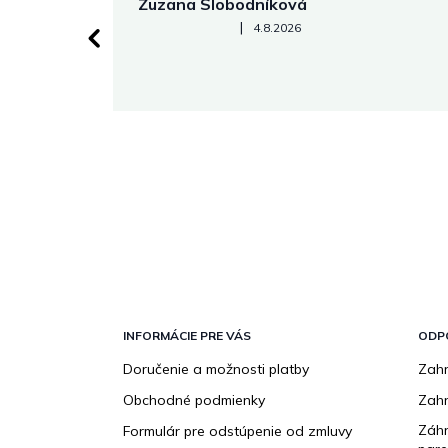
Zuzana Slobodníková
Hodnotenie obchodu je 5 z 5 hviezdičiek.
|
4.8.2026
 stránke.
Z
á
p
INFORMÁCIE PRE VÁS
ODP
ä
Doručenie a možnosti platby
Zahr
t
Obchodné podmienky
Zah
i
e
Záhr
Formulár pre odstúpenie od zmluvy