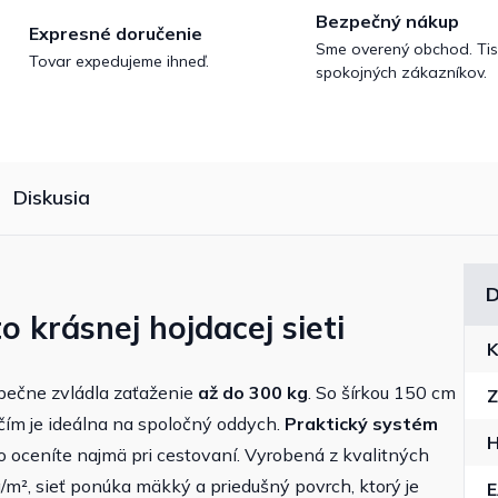
Bezpečný nákup
Expresné doručenie
Sme overený obchod. Tis
Tovar expedujeme ihneď.
spokojných zákazníkov.
Diskusia
D
o krásnej hojdacej sieti
K
zpečne zvládla zaťaženie
až do 300 kg
. So šírkou 150 cm
Z
 čím je ideálna na spoločný oddych.
Praktický systém
H
 oceníte najmä pri cestovaní.
Vyrobená z kvalitných
m², sieť ponúka mäkký a priedušný povrch, ktorý je