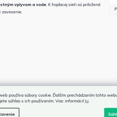
nostným vplyvom a vode
. K hojdacej sieti sú priložené
P
 zavesenie.
web používa súbory cookie. Ďalším prechádzaním tohto web
jete súhlas s ich používaním. Viac informácií
tu
.
50 cm
tavenie
Súh