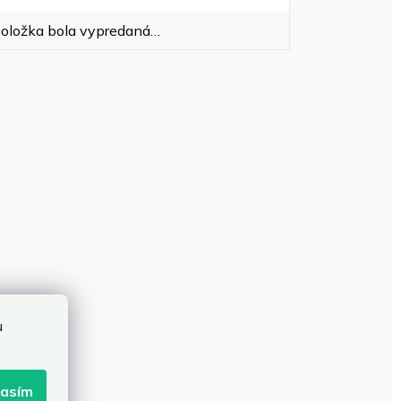
oložka bola vypredaná…
u
lasím