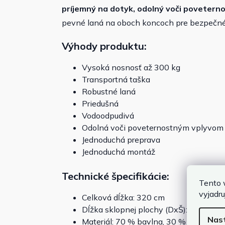
príjemný na dotyk, odolný voči poveter
pevné laná na oboch koncoch pre bezpečné
Výhody produktu:
Vysoká nosnosť až 300 kg
Transportná taška
Robustné laná
Priedušná
Vodoodpudivá
Odolná voči poveternostným vplyvom
Jednoduchá preprava
Jednoduchá montáž
Technické špecifikácie:
Tento 
vyjadru
Celková dĺžka: 320 cm
Dĺžka sklopnej plochy (DxŠ): 210 x 1
Nas
Materiál: 70 % bavlna, 30 % polyester