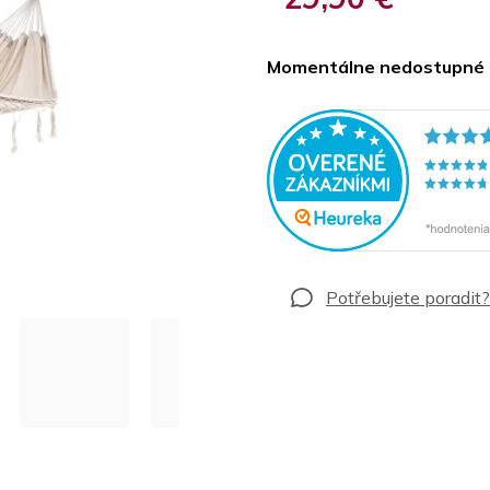
Jednotková
cena:
Momentálne nedostupné