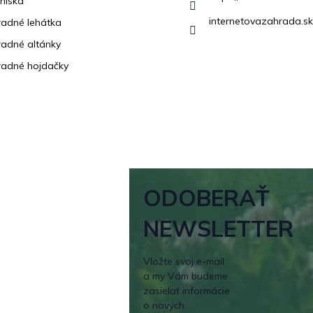
niská
internetovazahrada.sk
adné lehátka
adné altánky
adné hojdačky
ODOBERAŤ
NEWSLETTER
Vložte svoj e-mail
a my Vám budeme
zasielať informácie
o nových