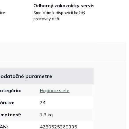
Odborný zakaznícky servis
íce
Sme Vám k dispozícii každý
pracovný deň.
odatočné parametre
ategória
:
Hojdacie siete
áruka
:
24
motnosť
:
1.8 kg
EAN
:
4250525369335