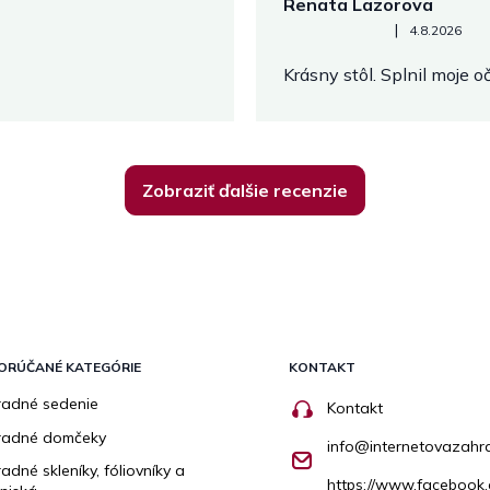
Renata Lazorova
Hodnotenie obchodu je 5 z 
|
4.8.2026
Krásny stôl. Splnil moje 
Zobraziť ďalšie recenzie
ORÚČANÉ KATEGÓRIE
KONTAKT
adné sedenie
Kontakt
radné domčeky
info
@
internetovazahr
adné skleníky, fóliovníky a
https://www.facebook.