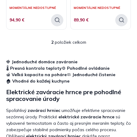
v
t
MOMENTÁLNE NEDOSTUPNÉ
MOMENTÁLNE NEDOSTUPNÉ
o
v
94,90 €
89,90 €
2
položiek celkom
O
v
l
á
🍓
Jednoduché domáce zaváranie
d
🌡️
Presná kontrola teploty
⚙️
Pohodlné ovládanie
a
🍯
Veľká kapacita na poháre
🧼
Jednoduché čistenie
c
🏠
Vhodné do každej kuchyne
i
e
Elektrické zaváracie hrnce pre pohodlné
p
spracovanie úrody
r
v
Spoľahlivý
zavárací hrniec
umožňuje efektívne spracovanie
k
sezónnej úrody. Praktické
elektrické zaváracie hrnce
sú
y
vybavené termostatom a často aj presným meraním teploty, čo
v
zabezpečuje stabilné podmienky počas celého procesu.
ý
Obľúbený
elektrický zavárací hrniec
dokáže naraz