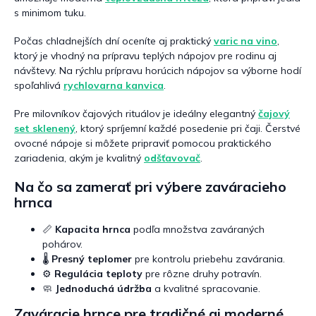
s minimom tuku.
Počas chladnejších dní oceníte aj praktický
varic na vino
,
ktorý je vhodný na prípravu teplých nápojov pre rodinu aj
návštevy. Na rýchlu prípravu horúcich nápojov sa výborne hodí
spoľahlivá
rychlovarna kanvica
.
Pre milovníkov čajových rituálov je ideálny elegantný
čajový
set sklenený
, ktorý spríjemní každé posedenie pri čaji. Čerstvé
ovocné nápoje si môžete pripraviť pomocou praktického
zariadenia, akým je kvalitný
odšťavovač
.
Na čo sa zamerať pri výbere zaváracieho
hrnca
📏
Kapacita hrnca
podľa množstva zaváraných
pohárov.
🌡️
Presný teplomer
pre kontrolu priebehu zavárania.
⚙️
Regulácia teploty
pre rôzne druhy potravín.
🧼
Jednoduchá údržba
a kvalitné spracovanie.
Zaváracie hrnce pre tradičné aj moderné