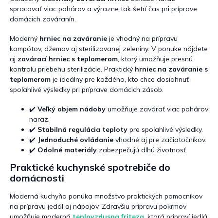
p
spracovať viac pohárov a výrazne tak šetrí čas pri príprave
i
s
domácich zaváranín.
u
Moderný
hrniec na zaváranie
je vhodný na prípravu
kompótov, džemov aj sterilizovanej zeleniny. V ponuke nájdete
aj
zavárací hrniec s teplomerom
, ktorý umožňuje presnú
kontrolu priebehu sterilizácie. Praktický
hrniec na zaváranie s
teplomerom
je ideálny pre každého, kto chce dosiahnuť
spoľahlivé výsledky pri príprave domácich zásob.
✔️
Veľký objem nádoby
umožňuje zavárať viac pohárov
naraz.
✔️
Stabilná regulácia teploty
pre spoľahlivé výsledky.
✔️
Jednoduché ovládanie
vhodné aj pre začiatočníkov.
✔️
Odolné materiály
zabezpečujú dlhú životnosť.
Praktické kuchynské spotrebiče do
domácnosti
Moderná kuchyňa ponúka množstvo praktických pomocníkov
na prípravu jedál aj nápojov. Zdravšiu prípravu pokrmov
umožňuje moderná
teplovzdusna friteza
, ktorá pripraví jedlá