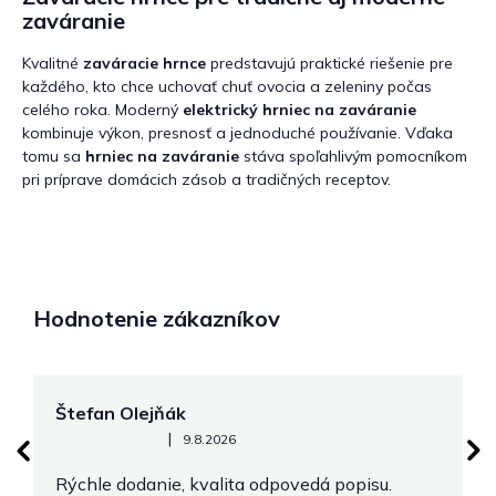
zaváranie
Kvalitné
zaváracie hrnce
predstavujú praktické riešenie pre
každého, kto chce uchovať chuť ovocia a zeleniny počas
celého roka. Moderný
elektrický hrniec na zaváranie
kombinuje výkon, presnosť a jednoduché používanie. Vďaka
tomu sa
hrniec na zaváranie
stáva spoľahlivým pomocníkom
pri príprave domácich zásob a tradičných receptov.
Hodnotenie zákazníkov
Štefan Olejňák
M
Hodnotenie obchodu je 5 z 5 hviezdičiek.
|
9.8.2026
Rýchle dodanie, kvalita odpovedá popisu.
V