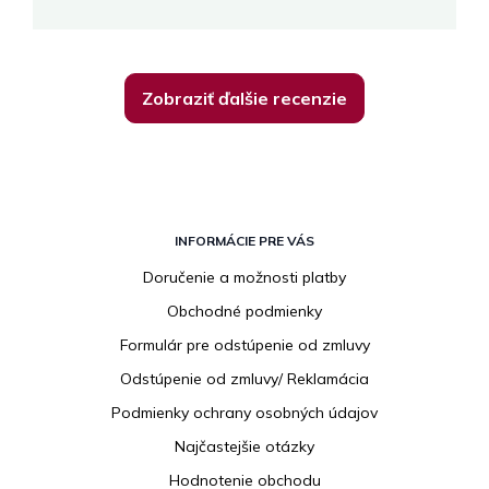
Zobraziť ďalšie recenzie
Z
á
INFORMÁCIE PRE VÁS
p
Doručenie a možnosti platby
ä
Obchodné podmienky
t
i
Formulár pre odstúpenie od zmluvy
e
Odstúpenie od zmluvy/ Reklamácia
Podmienky ochrany osobných údajov
Najčastejšie otázky
Hodnotenie obchodu