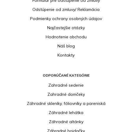
Formulár pre odstúpenie od zmluvy
e
Odstúpenie od zmluvy/ Reklamácia
Podmienky ochrany osobných údajov
Najčastejšie otázky
Hodnotenie obchodu
Náš blog
Kontakty
ODPORÚČANÉ KATEGÓRIE
Zahradné sedenie
Zahradné domčeky
Záhradné skleníky, fóliovníky a pareniská
Záhradné lehátka
Záhradné altánky
Záhradné hojdačky