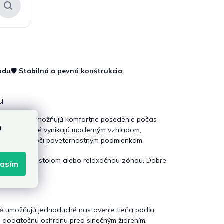
radu
🛡️
Stabilná a pevná konštrukcia
u
exteriérom. Umožňujú komfortné posedenie počas
u
pergoly
, ktoré vynikajú moderným vzhľadom,
á a odolná voči poveternostným podmienkam.
jedálenským stolom alebo relaxačnou zónou. Dobre
lasím
oré umožňujú jednoduché nastavenie tieňa podľa
je dodatočnú ochranu pred slnečným žiarením.