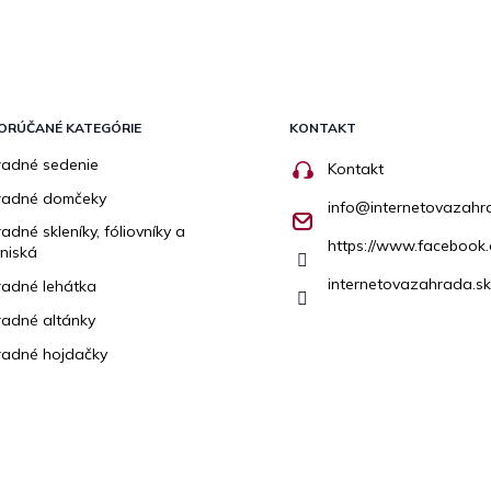
ORÚČANÉ KATEGÓRIE
KONTAKT
adné sedenie
Kontakt
radné domčeky
info
@
internetovazahr
adné skleníky, fóliovníky a
https://www.facebook.
niská
internetovazahrada.sk
adné lehátka
adné altánky
adné hojdačky