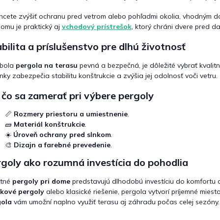
u
hcete zvýšiť ochranu pred vetrom alebo pohľadmi okolia, vhodným 
omu je praktický aj
vchodový prístrešok
, ktorý chráni dvere pred d
bilita a príslušenstvo pre dlhú životnosť
 bola
pergola na terasu
pevná a bezpečná, je dôležité vybrať kvalit
nky zabezpečia stabilitu konštrukcie a zvýšia jej odolnosť voči vetru.
čo sa zamerať pri výbere pergoly
📏
Rozmery priestoru a umiestnenie
.
🧱
Materiál konštrukcie
.
☀️
Úroveň ochrany pred slnkom
.
🎨
Dizajn a farebné prevedenie
.
goly ako rozumná investícia do pohodlia
itné
pergoly pri dome
predstavujú dlhodobú investíciu do komfortu a 
íkové pergoly
alebo klasické riešenie, pergola vytvorí príjemné mies
gola
vám umožní naplno využiť terasu aj záhradu počas celej sezóny.