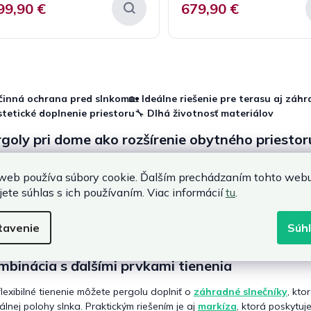
99,90 €
679,90 €
O
v
l
činná ochrana pred slnkom
🏡
Ideálne riešenie pre terasu aj záh
á
stetické doplnenie priestoru
🔧
Dlhá životnosť materiálov
d
a
goly pri dome ako rozšírenie obytného priestor
c
i
oly na terasu
vytvárajú prirodzené prepojenie medzi interiérom a 
e
web používa súbory cookie. Ďalším prechádzaním tohto web
cich letných dní aj pri miernom daždi. Obľúbené sú najmä
hliníkové 
p
jete súhlas s ich používaním. Viac informácií
tu
.
osťou a minimálnou údržbou. Kvalitná
hliníková pergola
je stabiln
r
v
k
ľadáte riešenie pre záhradu,
záhradná pergola
poskytuje tieň nad 
tavenie
Súh
y
rhnuté
dobre pergoly
ponúkajú funkčnosť aj atraktívny dizajn.
v
ý
binácia s ďalšími prvkami tienenia
p
i
flexibilné tienenie môžete pergolu doplniť o
záhradné slnečníky
, kt
s
álnej polohy slnka. Praktickým riešením je aj
markíza
, ktorá poskytu