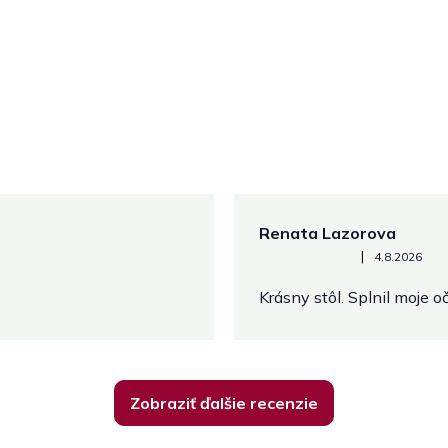
Renata Lazorova
Hodnotenie obchodu je 5 z 
|
4.8.2026
Krásny stôl. Splnil moje 
Zobraziť ďalšie recenzie