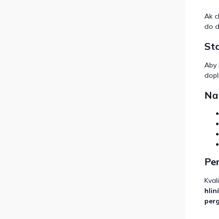
Ak c
do d
Sta
Aby
dopl
Na 
Per
Kval
hlin
per