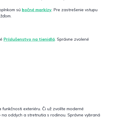
doplnkom sú
bočné markízy
. Pre zastrešenie vstupu
ažďom.
né
Príslušenstvo na tienidlá
. Správne zvolené
funkčnosti exteriéru. Či už zvolíte moderné
to na oddych a stretnutia s rodinou. Správne vybraná