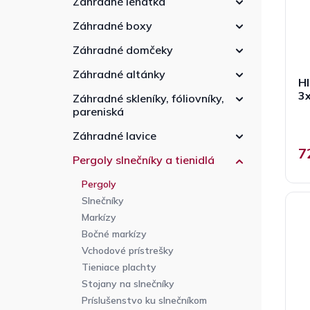
Záhradné lehátka
r
e
d
o
l
u
Záhradné boxy
d
k
u
Záhradné domčeky
t
k
o
Záhradné altánky
t
Hl
v
o
3x
Záhradné skleníky, fóliovníky,
v
pareniská
Záhradné lavice
7
Pergoly slnečníky a tienidlá
Pergoly
Slnečníky
Markízy
Bočné markízy
Vchodové prístrešky
Tieniace plachty
Stojany na slnečníky
Príslušenstvo ku slnečníkom