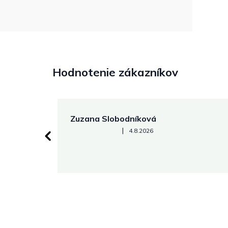
Hodnotenie zákazníkov
Zuzana Slobodníková
Hodnotenie obchodu je 5 z 5 hviezdičiek.
|
4.8.2026
 stránke.