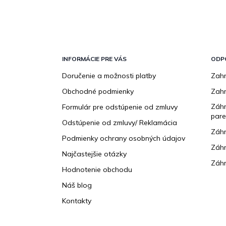
Z
á
p
INFORMÁCIE PRE VÁS
ODP
ä
Doručenie a možnosti platby
Zahr
t
Obchodné podmienky
Zah
i
e
Záhr
Formulár pre odstúpenie od zmluvy
pare
Odstúpenie od zmluvy/ Reklamácia
Záhr
Podmienky ochrany osobných údajov
Záhr
Najčastejšie otázky
Záhr
Hodnotenie obchodu
Náš blog
Kontakty