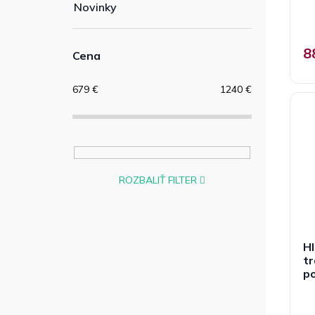
Novinky
8
Cena
679
€
1240
€
ROZBALIŤ FILTER
Hl
t
p