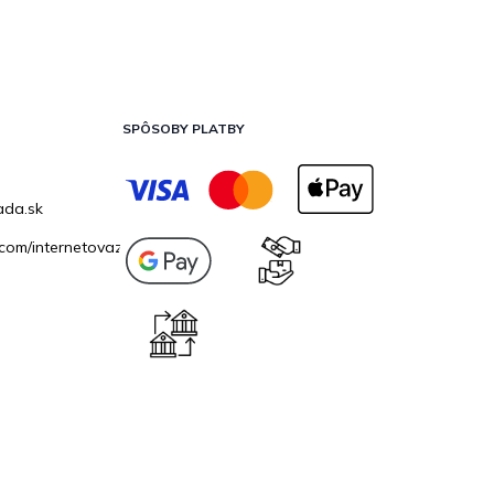
SPÔSOBY PLATBY
ada.sk
com/internetovazahrada.sk/