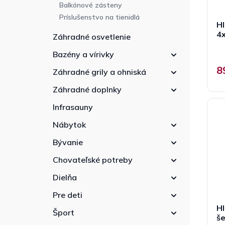
Balkónové zásteny
Príslušenstvo na tienidlá
Hl
4x
Záhradné osvetlenie
Bazény a vírivky
8
Záhradné grily a ohniská
Záhradné doplnky
Infrasauny
Nábytok
Bývanie
Chovateľské potreby
Dielňa
Pre deti
Hl
Šport
š