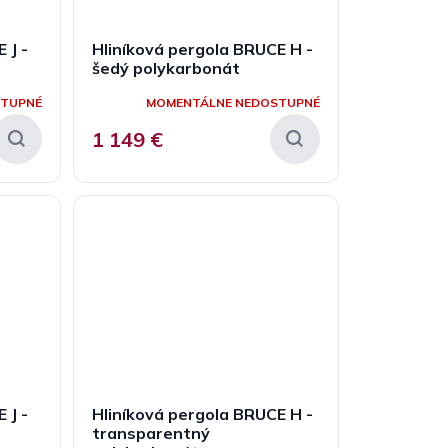
 J -
Hliníková pergola BRUCE H -
šedý polykarbonát
STUPNÉ
MOMENTÁLNE NEDOSTUPNÉ
1 149 €
 J -
Hliníková pergola BRUCE H -
transparentný