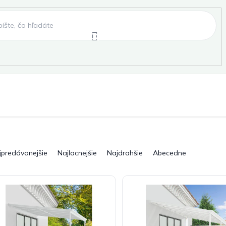
e
Záhradné hojdačky
Záhradné lehátka
, fóliovníky, pareniská
Záhradné lavice
Pergo
jpredávanejšie
Najlacnejšie
Najdrahšie
Abecedne
ky
Záhradné grily a ohniská
Záhradné dopln
elňa
Pre deti
Šport
Novinky