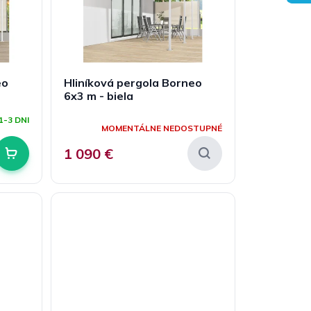
eo
Hliníková pergola Borneo
6x3 m - biela
Priemerné
1-3 DNI
hodnotenie
MOMENTÁLNE NEDOSTUPNÉ
produktu
je
1 090 €
5,0
z
5
hviezdičiek.