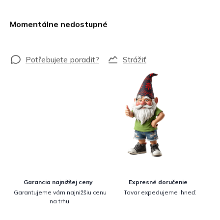
Jednotková
cena:
Momentálne nedostupné
Strážiť
Garancia najnižšej ceny
Expresné doručenie
Garantujeme vám najnižšiu cenu
Tovar expedujeme ihneď.
na trhu.