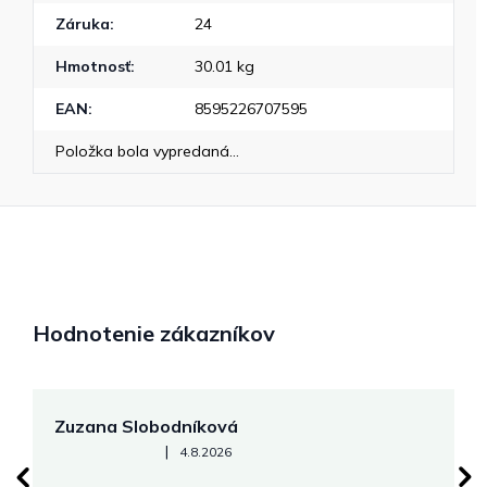
Záruka
:
24
Hmotnosť
:
30.01 kg
EAN
:
8595226707595
Položka bola vypredaná…
Hodnotenie zákazníkov
Zuzana Slobodníková
R
Hodnotenie obchodu je 5 z 5 hviezdičiek.
|
4.8.2026