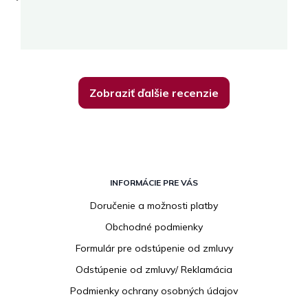
su
K
Zobraziť ďalšie recenzie
Z
á
INFORMÁCIE PRE VÁS
p
Doručenie a možnosti platby
ä
Obchodné podmienky
t
i
Formulár pre odstúpenie od zmluvy
e
Odstúpenie od zmluvy/ Reklamácia
Podmienky ochrany osobných údajov