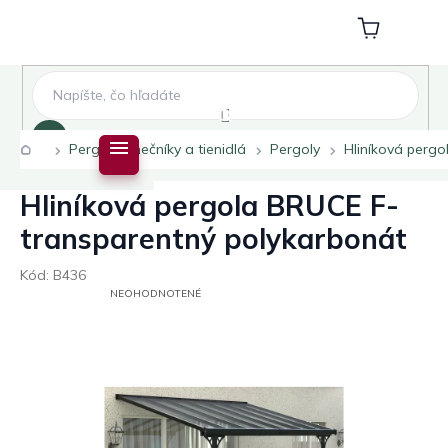
Prejsť
na
Nákupný
obsah
košík
Hľadať
Domov
Pergoly slnečníky a tienidlá
Pergoly
Hliníková pergo
Hliníková pergola BRUCE F-
transparentný polykarbonát
Kód:
B436
PRIEMERNÉ
NEOHODNOTENÉ
HODNOTENIE
PRODUKTU
JE
0,0
Z
5
HVIEZDIČIEK.