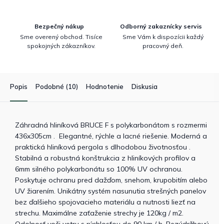
Bezpečný nákup
Odborný zakaznícky servis
Sme overený obchod. Tisíce
Sme Vám k dispozícii každý
spokojných zákazníkov.
pracovný deň.
Popis
Podobné (10)
Hodnotenie
Diskusia
Záhradná hliníková BRUCE F s polykarbonátom s rozmermi
436x305cm . Elegantné, rýchle a lacné riešenie. Moderná a
praktická hliníková pergola s dlhodobou životnosťou .
Stabilná a robustná konštrukcia z hliníkových profilov a
6mm silného polykarbonátu so 100% UV ochranou.
Poskytuje ochranu pred dažďom, snehom, krupobitím alebo
UV žiarením. Unikátny systém nasunutia strešných panelov
bez ďalšieho spojovacieho materiálu a nutnosti liezť na
strechu. Maximálne zaťaženie strechy je 120kg / m2.
Odolnosť voči vetru s rýchlosťou do 90 km / h. Bezúdržbový