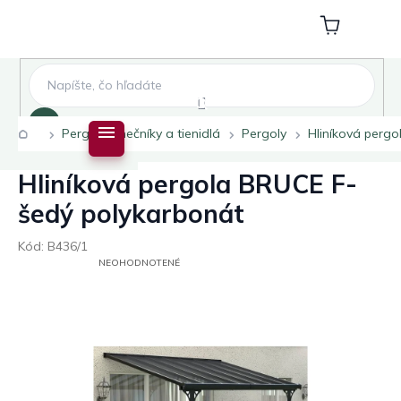
Prejsť
na
Nákupný
obsah
košík
Hľadať
Domov
Pergoly slnečníky a tienidlá
Pergoly
Hliníková perg
Hliníková pergola BRUCE F-
šedý polykarbonát
Kód:
B436/1
PRIEMERNÉ
NEOHODNOTENÉ
HODNOTENIE
PRODUKTU
JE
0,0
Z
5
HVIEZDIČIEK.