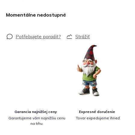
Jednotková
cena:
Momentálne nedostupné
Strážiť
Garancia najnižšej ceny
Expresné doručenie
Garantujeme vám najnižšiu cenu
Tovar expedujeme ihneď.
na trhu.