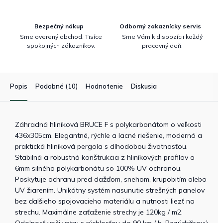
Bezpečný nákup
Odborný zakaznícky servis
Sme overený obchod. Tisíce
Sme Vám k dispozícii každý
spokojných zákazníkov.
pracovný deň.
Popis
Podobné (10)
Hodnotenie
Diskusia
Záhradná hliníková BRUCE F s polykarbonátom o veľkosti
436x305cm. Elegantné, rýchle a lacné riešenie, moderná a
praktická hliníková pergola s dlhodobou životnosťou.
Stabilná a robustná konštrukcia z hliníkových profilov a
6mm silného polykarbonátu so 100% UV ochranou.
Poskytuje ochranu pred dažďom, snehom, krupobitím alebo
UV žiarením. Unikátny systém nasunutie strešných panelov
bez ďalšieho spojovacieho materiálu a nutnosti liezť na
strechu. Maximálne zaťaženie strechy je 120kg / m2.
Odolnosť voči vetru s rýchlosťou do 90 km / h. Bezúdržbový