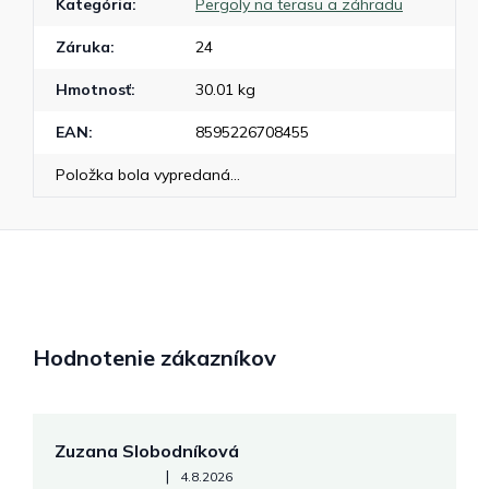
Kategória
:
Pergoly na terasu a záhradu
Záruka
:
24
Hmotnosť
:
30.01 kg
EAN
:
8595226708455
Položka bola vypredaná…
Hodnotenie zákazníkov
Zuzana Slobodníková
R
Hodnotenie obchodu je 5 z 5 hviezdičiek.
|
4.8.2026