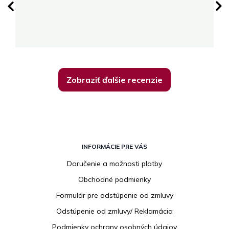
su
K
Zobraziť ďalšie recenzie
Z
á
INFORMÁCIE PRE VÁS
p
Doručenie a možnosti platby
ä
Obchodné podmienky
t
i
Formulár pre odstúpenie od zmluvy
e
Odstúpenie od zmluvy/ Reklamácia
Podmienky ochrany osobných údajov